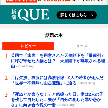
話題の本
レビュー
ニュース
英国で「末席」を用意された天皇陛下を「最前列」
に呼び寄せた人物とは？ 天皇陛下が尊敬される理
由
Book Bang
舌は欠損、衣服には高放射線…9人の若者が死んだ
「世界一不気味な山岳遭難」に迫る
Book Bang
「死ぬとか言うな！」と怒鳴った日、妻は2人の子
を残して自死した…夫が「自分の犯した罪や愚か
さ」に向き合う魂の一冊
Book Bang