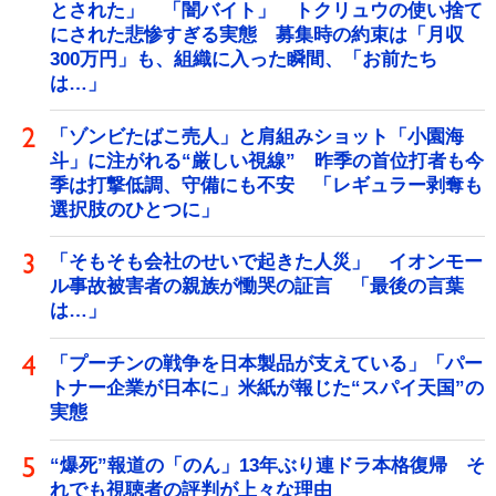
とされた」 「闇バイト」 トクリュウの使い捨て
にされた悲惨すぎる実態 募集時の約束は「月収
300万円」も、組織に入った瞬間、「お前たち
は…」
「ゾンビたばこ売人」と肩組みショット「小園海
斗」に注がれる“厳しい視線” 昨季の首位打者も今
季は打撃低調、守備にも不安 「レギュラー剥奪も
選択肢のひとつに」
「そもそも会社のせいで起きた人災」 イオンモー
ル事故被害者の親族が慟哭の証言 「最後の言葉
は…」
「プーチンの戦争を日本製品が支えている」「パー
トナー企業が日本に」米紙が報じた“スパイ天国”の
実態
“爆死”報道の「のん」13年ぶり連ドラ本格復帰 そ
れでも視聴者の評判が上々な理由