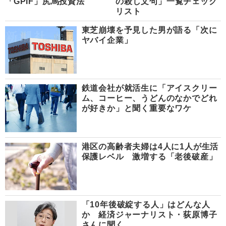
「GPIF」尻馬投資法
の殺し文句」一覧チェック
リスト
東芝崩壊を予見した男が語る「次に
ヤバイ企業」
鉄道会社が就活生に「アイスクリー
ム、コーヒー、うどんのなかでどれ
が好きか」と聞く重要なワケ
港区の高齢者夫婦は4人に1人が生活
保護レベル 激増する「老後破産」
「10年後破綻する人」はどんな人
か 経済ジャーナリスト・荻原博子
さんに聞く