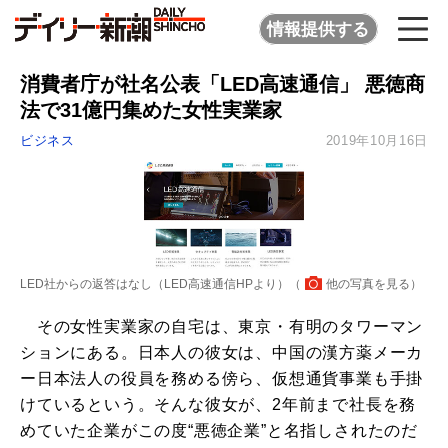
情報提供する
消費者庁が社名公表「LED高速通信」 悪徳商
法で31億円集めた女性実業家
ビジネス
2019年10月16日
LED社からの返答はなし（LED高速通信HPより）（
他の写真を見る
）
その女性実業家の自宅は、東京・有明のタワーマン
ションにある。日本人の彼女は、中国の漢方薬メーカ
ー日本法人の役員を務める傍ら、仮想通貨事業も手掛
けているという。そんな彼女が、2年前まで社長を務
めていた企業がこの度“悪徳企業”と名指しされたのだ