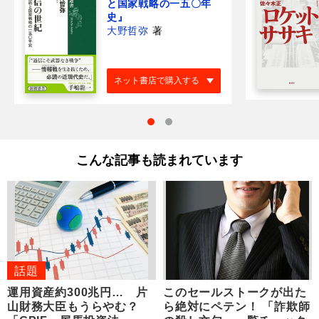
と国家戦略の一五〇年
史』
大野哲弥
著
ネット書店で購入する
こんな記事も読まれています
話題
運用資産約300兆円… 片
このセールストークが出た
山財務大臣もうらやむ？
ら絶対にペテン！ 「詐欺師