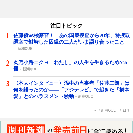
注目トピック
佐藤優vs検察官！ あの国策捜査から20年、特捜取
調室で対峙した因縁の二人がいま語り合ったこと
新潮QUE
肉乃小路ニクヨ「わたし」の人生を生きるための5
冊
新潮QUE
〈本人インタビュー〉渦中の当事者「佐藤二朗」は
何を語ったのか――「フジテレビ」で起きた「橋本
愛」とのハラスメント騒動
新潮QUE
「新潮QUE」とは？