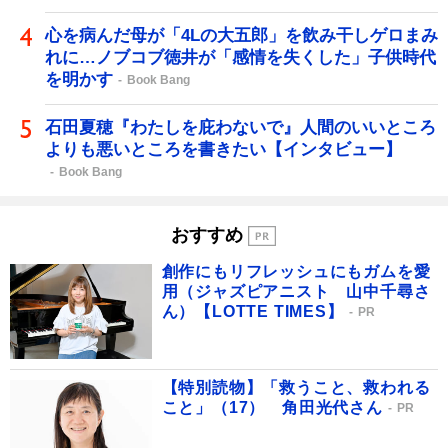
心を病んだ母が「4Lの大五郎」を飲み干しゲロまみ
れに…ノブコブ徳井が「感情を失くした」子供時代
を明かす
Book Bang
石田夏穂『わたしを庇わないで』人間のいいところ
よりも悪いところを書きたい【インタビュー】
Book Bang
おすすめ
創作にもリフレッシュにもガムを愛
用（ジャズピアニスト 山中千尋さ
ん）【LOTTE TIMES】
PR
【特別読物】「救うこと、救われる
こと」（17） 角田光代さん
PR