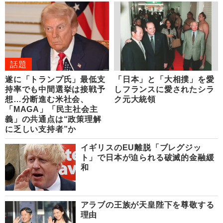
話題
遂に「トランプ氏」最低支
「日本」と「大相撲」を愛
持率でも中間選挙は接戦予
しフランスに愛されたシラ
想…分断進む米社会、
ク元大統領
「MAGA」「民主社会主
義」の共通点は“政策理解
に乏しい支持者”か
イギリスのEU離脱「ブレグジッ
ト」で日本が迫られる破滅的金融緩
和
アラブの王族が天皇陛下を尊敬する
理由