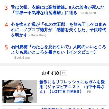
舌は欠損、衣服には高放射線…9人の若者が死んだ
「世界一不気味な山岳遭難」に迫る
Book Bang
心を病んだ母が「4Lの大五郎」を飲み干しゲロまみ
れに…ノブコブ徳井が「感情を失くした」子供時代
を明かす
Book Bang
石田夏穂『わたしを庇わないで』人間のいいところ
よりも悪いところを書きたい【インタビュー】
Book Bang
おすすめ
創作にもリフレッシュにもガムを愛
用（ジャズピアニスト 山中千尋さ
ん）【LOTTE TIMES】
PR