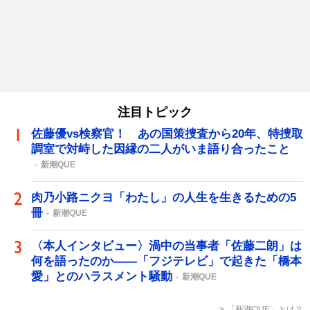
注目トピック
佐藤優vs検察官！ あの国策捜査から20年、特捜取
調室で対峙した因縁の二人がいま語り合ったこと
新潮QUE
肉乃小路ニクヨ「わたし」の人生を生きるための5
冊
新潮QUE
〈本人インタビュー〉渦中の当事者「佐藤二朗」は
何を語ったのか――「フジテレビ」で起きた「橋本
愛」とのハラスメント騒動
新潮QUE
「新潮QUE」とは？