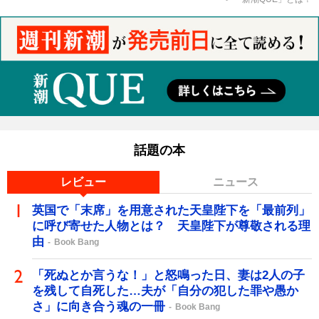
話題の本
レビュー
ニュース
英国で「末席」を用意された天皇陛下を「最前列」
に呼び寄せた人物とは？ 天皇陛下が尊敬される理
由
Book Bang
「死ぬとか言うな！」と怒鳴った日、妻は2人の子
を残して自死した…夫が「自分の犯した罪や愚か
さ」に向き合う魂の一冊
Book Bang