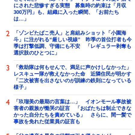
にされた悲惨すぎる実態 募集時の約束は「月収
300万円」も、組織に入った瞬間、「お前たち
は…」
「ゾンビたばこ売人」と肩組みショット「小園海
斗」に注がれる“厳しい視線” 昨季の首位打者も今
季は打撃低調、守備にも不安 「レギュラー剥奪も
選択肢のひとつに」
「救助隊は何もせんで、満足に声かけしなかった」
レスキュー隊が救えなかった命 近隣住民が明かす
「二次被害を出さないのが訓練の鉄則になっている
様子」
「玖瑠美の最期の言葉は…」 イオンモール事故被
害者の親族が慟哭の証言 「おばたちは制止できな
かった自分たちを責めている」 さらに、間一髪で
事故を免れた従業員の証言も