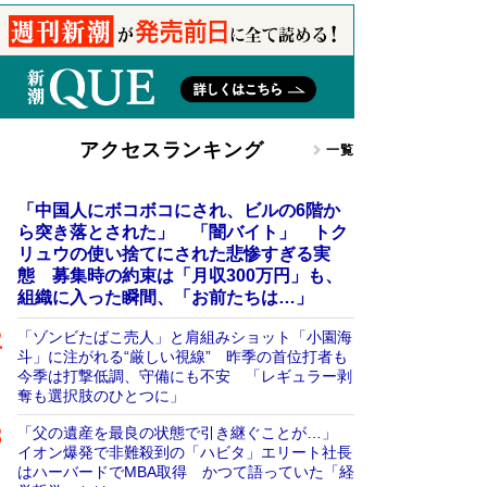
アクセスランキング
一覧
「中国人にボコボコにされ、ビルの6階か
ら突き落とされた」 「闇バイト」 トク
リュウの使い捨てにされた悲惨すぎる実
態 募集時の約束は「月収300万円」も、
組織に入った瞬間、「お前たちは…」
「ゾンビたばこ売人」と肩組みショット「小園海
斗」に注がれる“厳しい視線” 昨季の首位打者も
今季は打撃低調、守備にも不安 「レギュラー剥
奪も選択肢のひとつに」
「父の遺産を最良の状態で引き継ぐことが…」
イオン爆発で非難殺到の「ハビタ」エリート社長
はハーバードでMBA取得 かつて語っていた「経