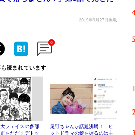
2019年9月27日掲載
0
事も読まれています
し大フェイスの多部
尾野ちゃんが話題沸騰！ ヒ
不正をただすデトッ
ットドラマの鍵を握るのは主