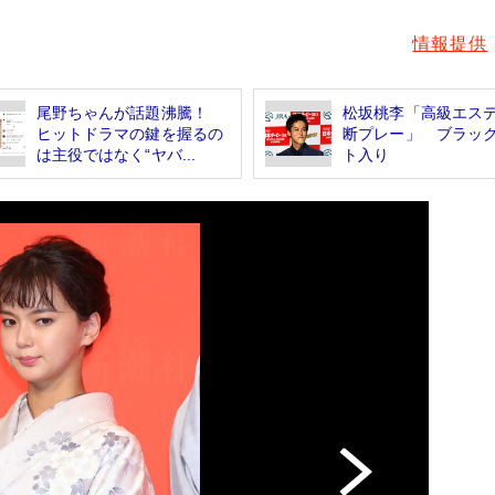
情報提供
尾野ちゃんが話題沸騰！
松坂桃李「高級エス
ヒットドラマの鍵を握るの
断プレー」 ブラッ
は主役ではなく“ヤバ...
ト入り