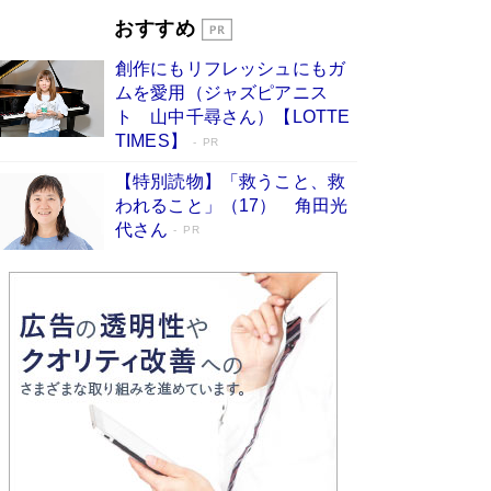
とりのプラネット』試し読み
Book Bang
おすすめ
和田秀樹の70代、80代向け新書がベスト3を独
占 上半期1位にも選出［新書ベストセラー］
創作にもリフレッシュにもガ
Book Bang
ムを愛用（ジャズピアニス
ト 山中千尋さん）【LOTTE
TIMES】
PR
【特別読物】「救うこと、救
われること」（17） 角田光
代さん
PR