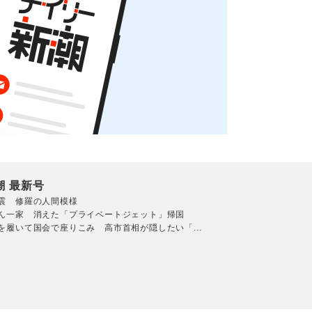
潮 最新号
震 修羅の人間模様
ん一家 消えた「プライベートジェット」帰国
を履いて国会で座りこみ 高市首相が隠したい「...