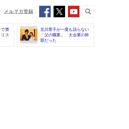
メルマガ登録
テで禁
北川景子が一度も語らない
クリス
「父の職業」 大企業の幹
部だった