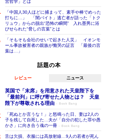
営哲学」とは
「中国人30人ほどに捕まって、素手や棒でめった
打ちに…」 「闇バイト」逃亡者が語った「トク
リュウ」からの脱出“恐怖の瞬間” 入れ墨男に浴
びせられた“脅しの言葉”とは
「そもそも会社のせいで起きた人災」 イオンモ
ール事故被害者の親族が慟哭の証言 「最後の言
葉は…」
話題の本
レビュー
ニュース
英国で「末席」を用意された天皇陛下を
「最前列」に呼び寄せた人物とは？ 天皇
陛下が尊敬される理由
Book Bang
「死ぬとか言うな！」と怒鳴った日、妻は2人の
子を残して自死した…夫が「自分の犯した罪や愚
かさ」に向き合う魂の一冊
Book Bang
舌は欠損、衣服には高放射線…9人の若者が死ん