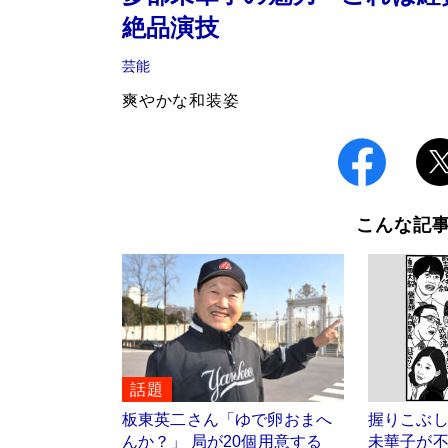
絶品演技
芸能
爽やかな和装姿
こんな記
話題
板東英二さん「ゆで卵おまへ
握りこぶ
んか？」 局が20個用意する
未華子が