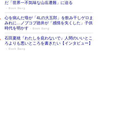
だ「世界一不気味な山岳遭難」に迫る
Book Bang
心を病んだ母が「4Lの大五郎」を飲み干しゲロま
みれに…ノブコブ徳井が「感情を失くした」子供
時代を明かす
Book Bang
石田夏穂『わたしを庇わないで』人間のいいとこ
ろよりも悪いところを書きたい【インタビュー】
Book Bang
73歳でも働くしかない 「老後レス時代」
に交通誘導員の独白が話題
Book Bang
「『火垂るの墓』は、大嘘である」原作者が抱き
続けた“自責の念”とは…「自己憐憫は描きたくな
い」監督が徹底的にこだわったこと（後編） #
戦争の記憶
Book Bang
「なんで？ そんな馬鹿な……」90歳になった作
家・阿刀田高さんが、ひとり暮らしの生活を明か
す
Book Bang
友近氏、絶賛！ 鎌倉を舞台に、孤独を抱えた
人々が新たな一歩を踏み出す連作短篇集『海のほ