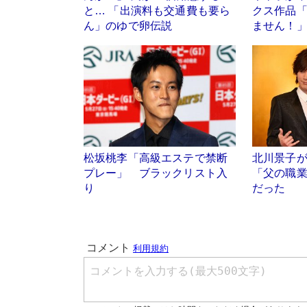
と… 「出演料も交通費も要ら
クス作品
ん」のゆで卵伝説
ません！
松坂桃李「高級エステで禁断
北川景子
プレー」 ブラックリスト入
「父の職
り
だった