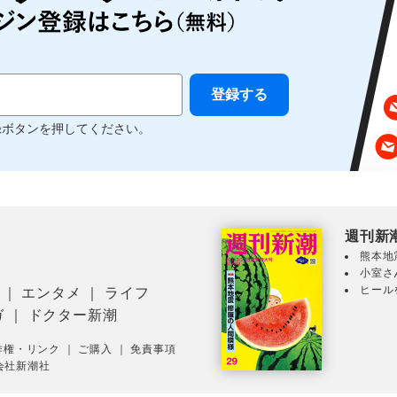
録ボタンを押してください。
週刊新
熊本地
小室さ
ヒール
｜
エンタメ
｜
ライフ
ガ
｜
ドクター新潮
作権・リンク
｜
ご購入
｜
免責事項
会社新潮社