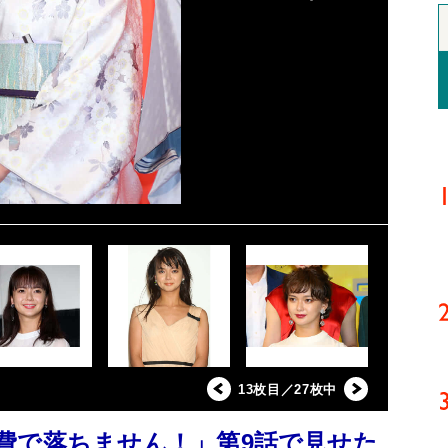
13枚目／27枚中
費で落ちません！」第9話で見せた