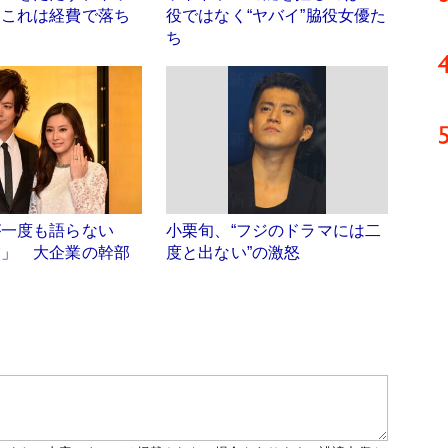
「これは経費で落ち
役ではなく“ヤバイ”脇役女優た
」
ち
が一度も語らない
小栗旬、“フジのドラマには二
業」 大企業の幹部
度と出ない”の激怒