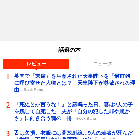
話題の本
レビュー
ニュース
英国で「末席」を用意された天皇陛下を「最前列」
に呼び寄せた人物とは？ 天皇陛下が尊敬される理
由
Book Bang
「死ぬとか言うな！」と怒鳴った日、妻は2人の子
を残して自死した…夫が「自分の犯した罪や愚か
さ」に向き合う魂の一冊
Book Bang
舌は欠損、衣服には高放射線…9人の若者が死んだ