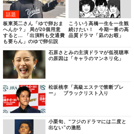
話題
板東英二さん「ゆで卵おま
こういう高橋一生を一生観
へんか？」 局が20個用意
続けたい！ 今期一番の高
すると… 「出演料も交通費
品質ドラマ「凪のお暇」
も要らん」のゆで卵伝説
石原さとみの主演ドラマが低視聴率
の原因は「キャラのマンネリ化」
松坂桃李「高級エステで禁断プレ
ー」 ブラックリスト入り
小栗旬、“フジのドラマには二度と
出ない”の激怒