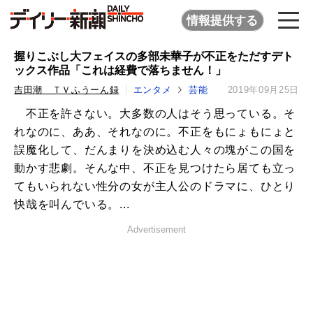
情報提供する
握りこぶし大フェイスの多部未華子が不正をただすデト
ックス作品「これは経費で落ちません！」
吉田潮 ＴＶふうーん録
エンタメ
芸能
2019年09月25日
不正を許さない。大多数の人はそう思っている。そ
れなのに、ああ、それなのに。不正をもにょもにょと
誤魔化して、だんまりを決め込む人々の塊がこの国を
動かす悲劇。そんな中、不正を見つけたら居ても立っ
てもいられない性分の女が主人公のドラマに、ひとり
快哉を叫んでいる。...
Advertisement