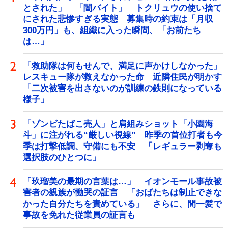
とされた」 「闇バイト」 トクリュウの使い捨て
にされた悲惨すぎる実態 募集時の約束は「月収
300万円」も、組織に入った瞬間、「お前たち
は…」
「救助隊は何もせんで、満足に声かけしなかった」
レスキュー隊が救えなかった命 近隣住民が明かす
「二次被害を出さないのが訓練の鉄則になっている
様子」
「ゾンビたばこ売人」と肩組みショット「小園海
斗」に注がれる“厳しい視線” 昨季の首位打者も今
季は打撃低調、守備にも不安 「レギュラー剥奪も
選択肢のひとつに」
「玖瑠美の最期の言葉は…」 イオンモール事故被
害者の親族が慟哭の証言 「おばたちは制止できな
かった自分たちを責めている」 さらに、間一髪で
事故を免れた従業員の証言も