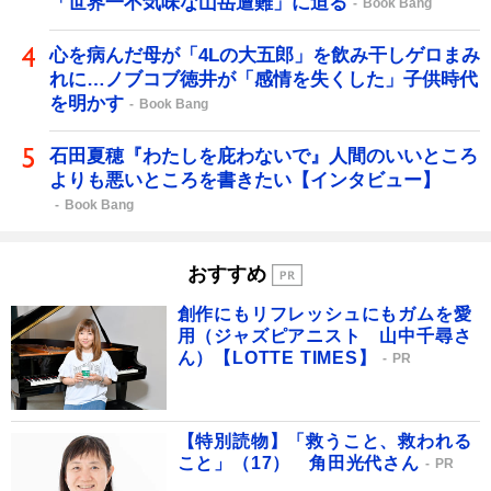
「世界一不気味な山岳遭難」に迫る
Book Bang
心を病んだ母が「4Lの大五郎」を飲み干しゲロまみ
れに…ノブコブ徳井が「感情を失くした」子供時代
を明かす
Book Bang
石田夏穂『わたしを庇わないで』人間のいいところ
よりも悪いところを書きたい【インタビュー】
Book Bang
おすすめ
創作にもリフレッシュにもガムを愛
用（ジャズピアニスト 山中千尋さ
ん）【LOTTE TIMES】
PR
【特別読物】「救うこと、救われる
こと」（17） 角田光代さん
PR