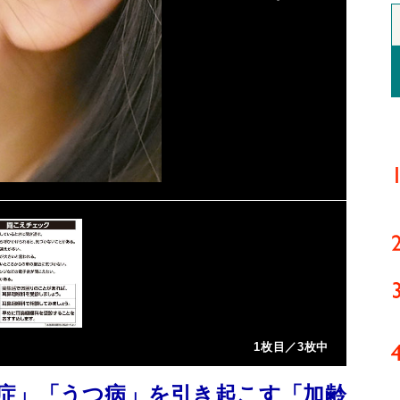
1枚目／3枚中
症」「うつ病」を引き起こす「加齢