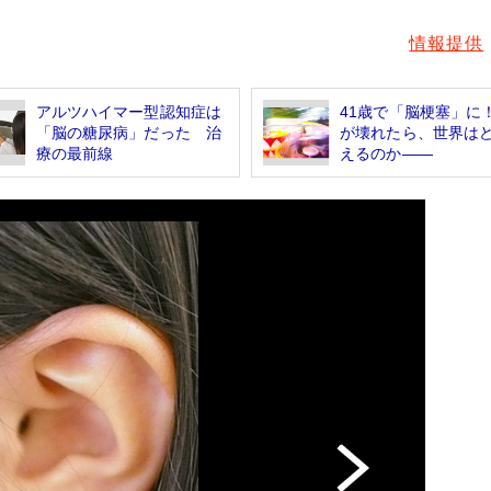
情報提供
アルツハイマー型認知症は
41歳で「脳梗塞」に
「脳の糖尿病」だった 治
が壊れたら、世界は
療の最前線
えるのか――