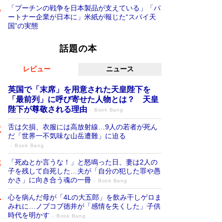
「プーチンの戦争を日本製品が支えている」「パ
ートナー企業が日本に」米紙が報じた“スパイ天
国”の実態
話題の本
レビュー
ニュース
英国で「末席」を用意された天皇陛下を
「最前列」に呼び寄せた人物とは？ 天皇
陛下が尊敬される理由
Book Bang
舌は欠損、衣服には高放射線…9人の若者が死ん
だ「世界一不気味な山岳遭難」に迫る
Book Bang
「死ぬとか言うな！」と怒鳴った日、妻は2人の
子を残して自死した…夫が「自分の犯した罪や愚
かさ」に向き合う魂の一冊
Book Bang
心を病んだ母が「4Lの大五郎」を飲み干しゲロま
みれに…ノブコブ徳井が「感情を失くした」子供
時代を明かす
Book Bang