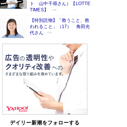
らも文庫化 映画化された直木賞受賞作もランク
ト 山中千尋さん）【LOTTE
イン［文庫ベストセラー］
Book Bang
TIMES】
PR
【特別読物】「救うこと、救
われること」（17） 角田光
代さん
PR
デイリー新潮をフォローする