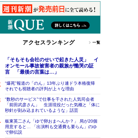
アクセスランキング
一覧
「そもそも会社のせいで起きた人災」 イ
オンモール事故被害者の親族が慟哭の証
言 「最後の言葉は…」
“爆死”報道の「のん」13年ぶり連ドラ本格復帰
それでも視聴者の評判が上々な理由
“数秒のサービス”で仕事を干された人気司会者
「前田武彦さん」 生涯現役だった気概と「体に
秒針が刻み込まれているような」話芸
板東英二さん「ゆで卵おまへんか？」 局が20個
用意すると… 「出演料も交通費も要らん」のゆ
で卵伝説