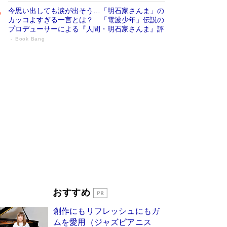
今思い出しても涙が出そう…「明石家さんま」の
カッコよすぎる一言とは？ 「電波少年」伝説の
プロデューサーによる『人間・明石家さんま』評
Book Bang
「宇宙兄弟」最終46巻がベストセラー1
位 宇宙開発への関心を押し上げた18年の
物語に幕 特装版には「宇宙で描かれたマ
ンガ」も収録
Book Bang
美輪明宏 晩年の回答を集めた『ほほえんで生き
るための人生相談』がランクイン［エンターテイ
メントベストセラー］
Book Bang
「『火垂るの墓』は、大嘘である」原作者が抱き
続けた“自責の念”とは…「自己憐憫は描きたくな
い」監督が徹底的にこだわったこと（後編） #
戦争の記憶
Book Bang
「叱って伸びるやつは、褒めたらもっと伸びる」
おすすめ
俳優・高嶋政伸が家族に教わった“人を育てるコ
ツ”…芸への考え方を明かす
Book Bang
創作にもリフレッシュにもガ
東野圭吾、伊坂幸太郎の人気シリーズ最新作どち
ムを愛用（ジャズピアニス