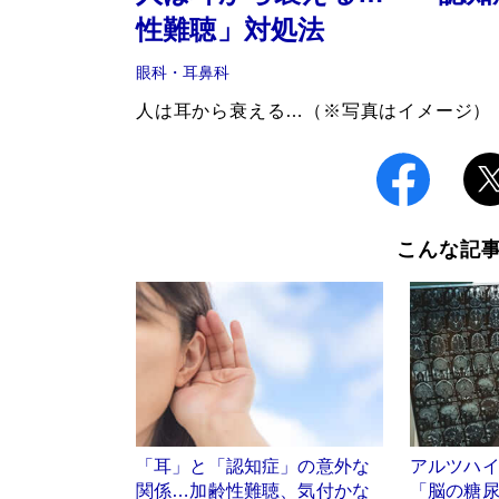
性難聴」対処法
眼科・耳鼻科
人は耳から衰える…（※写真はイメージ）
こんな記
「耳」と「認知症」の意外な
アルツハ
関係…加齢性難聴、気付かな
「脳の糖