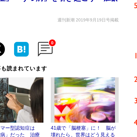
週刊新潮 2019年9月19日号掲載
0
事も読まれています
イマー型認知症は
41歳で「脳梗塞」に！ 脳が
尿病」だった 治療
壊れたら、世界はどう見える