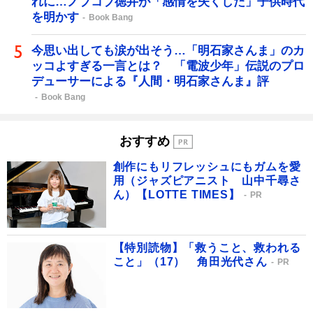
れに…ノブコブ徳井が「感情を失くした」子供時代
を明かす
Book Bang
今思い出しても涙が出そう…「明石家さんま」のカ
ッコよすぎる一言とは？ 「電波少年」伝説のプロ
デューサーによる『人間・明石家さんま』評
Book Bang
おすすめ
創作にもリフレッシュにもガムを愛
用（ジャズピアニスト 山中千尋さ
ん）【LOTTE TIMES】
PR
【特別読物】「救うこと、救われる
こと」（17） 角田光代さん
PR