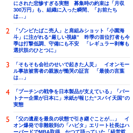
にされた悲惨すぎる実態 募集時の約束は「月収
300万円」も、組織に入った瞬間、「お前たち
は…」
「ゾンビたばこ売人」と肩組みショット「小園海
斗」に注がれる“厳しい視線” 昨季の首位打者も今
季は打撃低調、守備にも不安 「レギュラー剥奪も
選択肢のひとつに」
「そもそも会社のせいで起きた人災」 イオンモー
ル事故被害者の親族が慟哭の証言 「最後の言葉
は…」
「プーチンの戦争を日本製品が支えている」「パー
トナー企業が日本に」米紙が報じた“スパイ天国”の
実態
「父の遺産を最良の状態で引き継ぐことが…」 イ
オン爆発で非難殺到の「ハビタ」エリート社長はハ
ーバードでMBA取得 かつて語っていた「経営哲