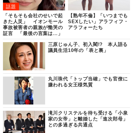
話題
「そもそも会社のせいで起
【熟年不倫】「いつまでも
きた人災」 イオンモール
SEXしたい」アラフィフ・
事故被害者の親族が慟哭の
アラフォーたち
証言 「最後の言葉は…」
三原じゅん子、初入閣!? 本人語る
議員生活10年の「表と裏」
丸川珠代「トップ当確」でも官僚に
嫌われる女王様気質
滝川クリステルを待ち受ける「小泉
家の女帝」と離婚した「進次郎母」
との多過ぎる共通点