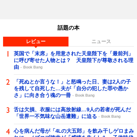
話題の本
レビュー
ニュース
英国で「末席」を用意された天皇陛下を「最前列」
に呼び寄せた人物とは？ 天皇陛下が尊敬される理
由
Book Bang
「死ぬとか言うな！」と怒鳴った日、妻は2人の子
を残して自死した…夫が「自分の犯した罪や愚か
さ」に向き合う魂の一冊
Book Bang
舌は欠損、衣服には高放射線…9人の若者が死んだ
「世界一不気味な山岳遭難」に迫る
Book Bang
心を病んだ母が「4Lの大五郎」を飲み干しゲロまみ