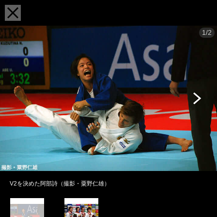
1/2
V2を決めた阿部詩（撮影・粟野仁雄）