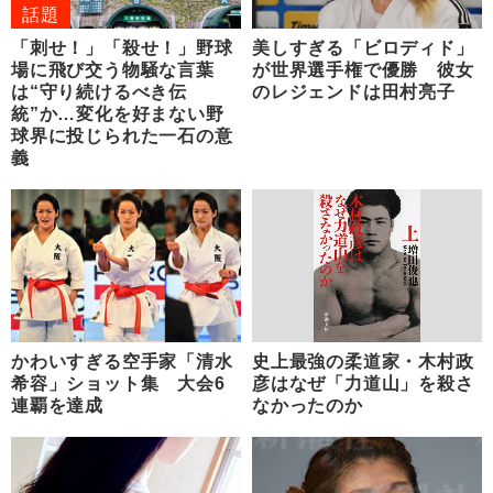
話題
「刺せ！」「殺せ！」野球
美しすぎる「ビロディド」
場に飛び交う物騒な言葉
が世界選手権で優勝 彼女
は“守り続けるべき伝
のレジェンドは田村亮子
統”か…変化を好まない野
球界に投じられた一石の意
義
かわいすぎる空手家「清水
史上最強の柔道家・木村政
希容」ショット集 大会6
彦はなぜ「力道山」を殺さ
連覇を達成
なかったのか