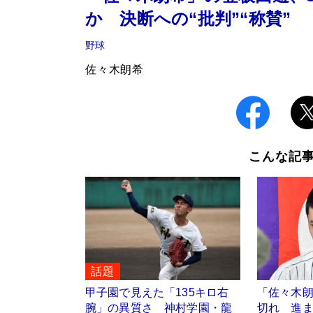
か 決断への“批判”“称賛”
野球
佐々木朗希
こんな記
話題
甲子園で見えた「135キロ右
「佐々木
腕」の異質さ 神村学園・龍
切れ 進