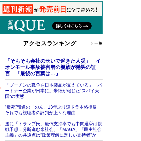
アクセスランキング
一覧
「そもそも会社のせいで起きた人災」 イ
オンモール事故被害者の親族が慟哭の証
言 「最後の言葉は…」
「プーチンの戦争を日本製品が支えている」「パ
ートナー企業が日本に」米紙が報じた“スパイ天
国”の実態
“爆死”報道の「のん」13年ぶり連ドラ本格復帰
それでも視聴者の評判が上々な理由
遂に「トランプ氏」最低支持率でも中間選挙は接
戦予想…分断進む米社会、「MAGA」「民主社会
主義」の共通点は“政策理解に乏しい支持者”か