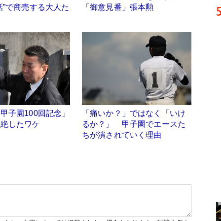
話”で商売する大人た
「御意見番」張本勲
甲子園100回記念」
「痛いか？」ではなく「いけ
拒絶したワケ
るか？」 甲子園でエースた
ちが潰されていく理由