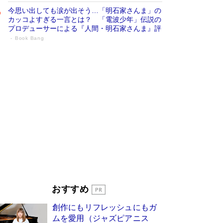
今思い出しても涙が出そう…「明石家さんま」の
カッコよすぎる一言とは？ 「電波少年」伝説の
プロデューサーによる『人間・明石家さんま』評
Book Bang
「叱って伸びるやつは、褒めたらもっと伸
びる」俳優・高嶋政伸が家族に教わっ
た“人を育てるコツ”…芸への考え方を明か
す
Book Bang
「『火垂るの墓』は、大嘘である」原作者が抱き
続けた“自責の念”とは…「自己憐憫は描きたくな
い」監督が徹底的にこだわったこと（後編） #
戦争の記憶
Book Bang
美輪明宏 晩年の回答を集めた『ほほえんで生き
るための人生相談』がランクイン［エンターテイ
メントベストセラー］
Book Bang
「宇宙兄弟」最終46巻がベストセラー1位 宇宙
おすすめ
開発への関心を押し上げた18年の物語に幕 特装
版には「宇宙で描かれたマンガ」も収録
創作にもリフレッシュにもガ
Book Bang
ムを愛用（ジャズピアニス