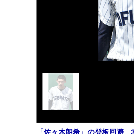
「佐々木朗希」の登板回避、