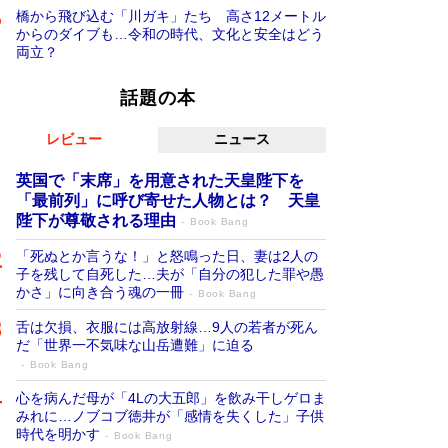
橋から飛び込む「川ガキ」たち 高さ12メートル
からのダイブも…令和の時代、文化と安全はどう
両立？
話題の本
レビュー
ニュース
英国で「末席」を用意された天皇陛下を
「最前列」に呼び寄せた人物とは？ 天皇
陛下が尊敬される理由
Book Bang
「死ぬとか言うな！」と怒鳴った日、妻は2人の
子を残して自死した…夫が「自分の犯した罪や愚
かさ」に向き合う魂の一冊
Book Bang
舌は欠損、衣服には高放射線…9人の若者が死ん
だ「世界一不気味な山岳遭難」に迫る
Book Bang
心を病んだ母が「4Lの大五郎」を飲み干しゲロま
みれに…ノブコブ徳井が「感情を失くした」子供
時代を明かす
Book Bang