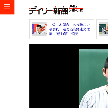
「佐々木朗希」の後味悪い
幕切れ 進まぬ高野連の改
革、“感動話”で商売...