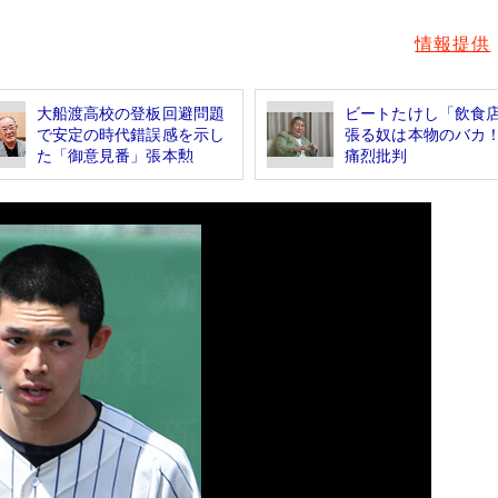
情報提供
大船渡高校の登板回避問題
ビートたけし「飲食
で安定の時代錯誤感を示し
張る奴は本物のバカ
た「御意見番」張本勲
痛烈批判