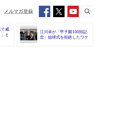
メルマガ登録
店で威
江川卓が「甲子園100回記
！」と
念」始球式を拒絶したワケ