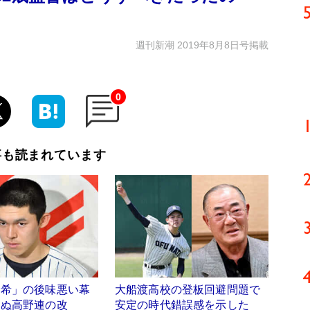
週刊新潮 2019年8月8日号掲載
0
事も読まれています
朗希」の後味悪い幕
大船渡高校の登板回避問題で
まぬ高野連の改
安定の時代錯誤感を示した