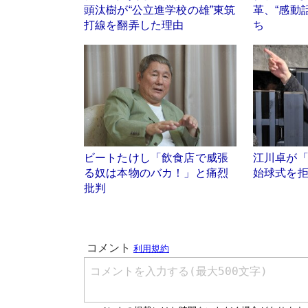
頭汰樹が“公立進学校の雄”東筑
革、“感動
打線を翻弄した理由
ち
ビートたけし「飲食店で威張
江川卓が「
る奴は本物のバカ！」と痛烈
始球式を
批判