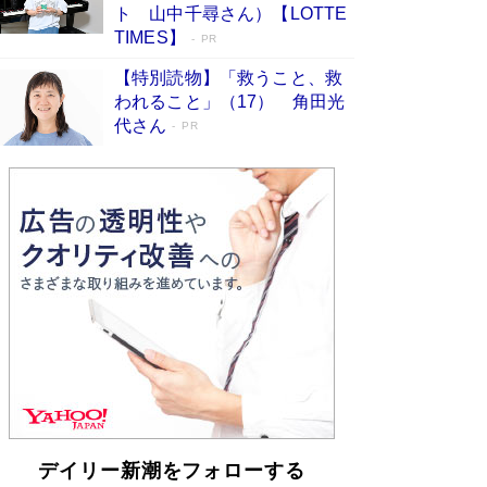
「不意に涙が出そうに…」高嶋政伸が明かし
ト 山中千尋さん）【LOTTE
た“13歳の娘を暴行する役”への葛藤 インティマ
TIMES】
PR
シーコーディネーターに支えられたNHK『大奥』
の裏側
Book Bang
【特別読物】「救うこと、救
われること」（17） 角田光
代さん
PR
デイリー新潮をフォローする