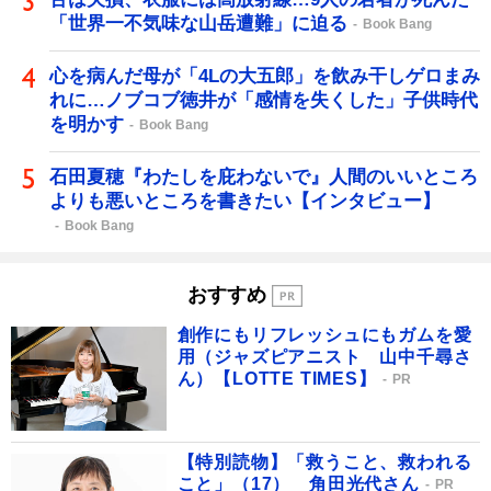
「世界一不気味な山岳遭難」に迫る
Book Bang
心を病んだ母が「4Lの大五郎」を飲み干しゲロまみ
れに…ノブコブ徳井が「感情を失くした」子供時代
を明かす
Book Bang
石田夏穂『わたしを庇わないで』人間のいいところ
よりも悪いところを書きたい【インタビュー】
Book Bang
おすすめ
創作にもリフレッシュにもガムを愛
用（ジャズピアニスト 山中千尋さ
ん）【LOTTE TIMES】
PR
【特別読物】「救うこと、救われる
こと」（17） 角田光代さん
PR