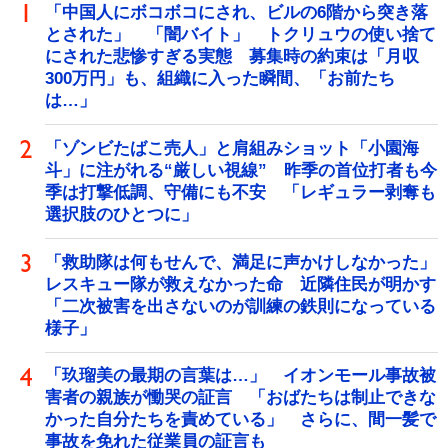
「中国人にボコボコにされ、ビルの6階から突き落
とされた」 「闇バイト」 トクリュウの使い捨て
にされた悲惨すぎる実態 募集時の約束は「月収
300万円」も、組織に入った瞬間、「お前たち
は…」
「ゾンビたばこ売人」と肩組みショット「小園海
斗」に注がれる“厳しい視線” 昨季の首位打者も今
季は打撃低調、守備にも不安 「レギュラー剥奪も
選択肢のひとつに」
「救助隊は何もせんで、満足に声かけしなかった」
レスキュー隊が救えなかった命 近隣住民が明かす
「二次被害を出さないのが訓練の鉄則になっている
様子」
「玖瑠美の最期の言葉は…」 イオンモール事故被
害者の親族が慟哭の証言 「おばたちは制止できな
かった自分たちを責めている」 さらに、間一髪で
事故を免れた従業員の証言も