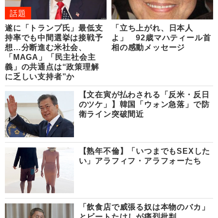
話題
遂に「トランプ氏」最低支
「立ち上がれ、日本人
持率でも中間選挙は接戦予
よ」 92歳マハティール首
想…分断進む米社会、
相の感動メッセージ
「MAGA」「民主社会主
義」の共通点は“政策理解
に乏しい支持者”か
【文在寅が払わされる「反米・反日
のツケ」】韓国「ウォン急落」で防
衛ライン突破間近
【熟年不倫】「いつまでもSEXした
い」アラフィフ・アラフォーたち
「飲食店で威張る奴は本物のバカ」
とビートたけしが痛烈批判