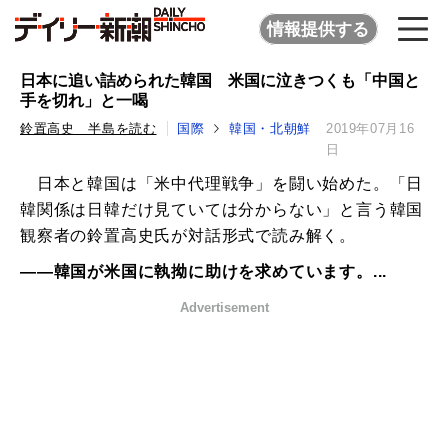
情報提供する
日本に追い詰められた韓国 米国に泣きつくも「中国と
手を切れ」と一喝
鈴置高史 半島を読む
国際
韓国・北朝鮮
2019年07月16
日
日本と韓国は「米中代理戦争」を闘い始めた。「日
韓関係は日韓だけ見ていては分からない」と言う韓国
観察者の鈴置高史氏が対話形式で読み解く。
――韓国が米国に執拗に助けを求めています。...
Advertisement