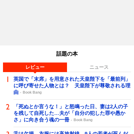
話題の本
レビュー
ニュース
英国で「末席」を用意された天皇陛下を「最前列」
に呼び寄せた人物とは？ 天皇陛下が尊敬される理
由
Book Bang
「死ぬとか言うな！」と怒鳴った日、妻は2人の子
を残して自死した…夫が「自分の犯した罪や愚か
さ」に向き合う魂の一冊
Book Bang
舌は欠損、衣服には高放射線…9人の若者が死んだ