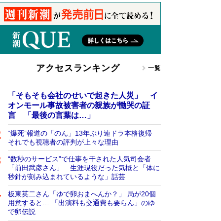
アクセスランキング
一覧
「そもそも会社のせいで起きた人災」 イ
オンモール事故被害者の親族が慟哭の証
言 「最後の言葉は…」
“爆死”報道の「のん」13年ぶり連ドラ本格復帰
それでも視聴者の評判が上々な理由
“数秒のサービス”で仕事を干された人気司会者
「前田武彦さん」 生涯現役だった気概と「体に
秒針が刻み込まれているような」話芸
板東英二さん「ゆで卵おまへんか？」 局が20個
用意すると… 「出演料も交通費も要らん」のゆ
で卵伝説