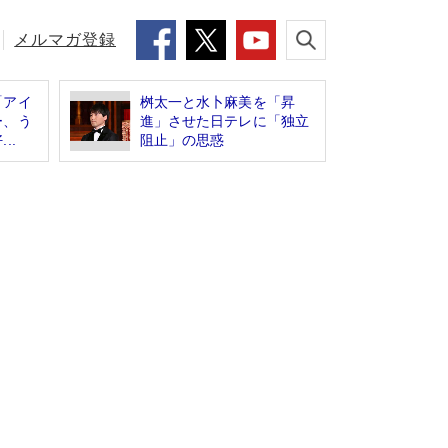
メルマガ登録
「アイ
桝太一と水卜麻美を「昇
ー、う
進」させた日テレに「独立
..
阻止」の思惑