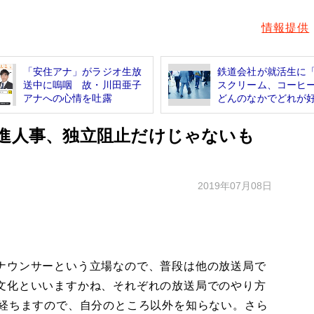
情報提供
「安住アナ」がラジオ生放
鉄道会社が就活生に
送中に嗚咽 故・川田亜子
スクリーム、コーヒ
アナへの心情を吐露
どんのなかでどれが好.
特進人事、独立阻止だけじゃないも
2019年07月08日
ナウンサーという立場なので、普段は他の放送局で
文化といいますかね、それぞれの放送局でのやり方
い経ちますので、自分のところ以外を知らない。さら