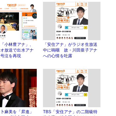
S「小林豊アナ」、
「安住アナ」がラジオ生放送
ジオ放送で出水アナ
中に嗚咽 故・川田亜子アナ
も号泣を再現
への心情を吐露
水卜麻美を「昇進」
TBS「安住アナ」の二階級特