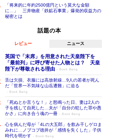
「将来的に年約2500億円という莫大な金額
に…」 三井物産「鉄鉱石事業」爆発的収益力の
秘密とは
話題の本
レビュー
ニュース
英国で「末席」を用意された天皇陛下を
「最前列」に呼び寄せた人物とは？ 天皇
陛下が尊敬される理由
Book Bang
舌は欠損、衣服には高放射線…9人の若者が死ん
だ「世界一不気味な山岳遭難」に迫る
Book Bang
「死ぬとか言うな！」と怒鳴った日、妻は2人の
子を残して自死した…夫が「自分の犯した罪や愚
かさ」に向き合う魂の一冊
Book Bang
心を病んだ母が「4Lの大五郎」を飲み干しゲロま
みれに…ノブコブ徳井が「感情を失くした」子供
時代を明かす
Book Bang