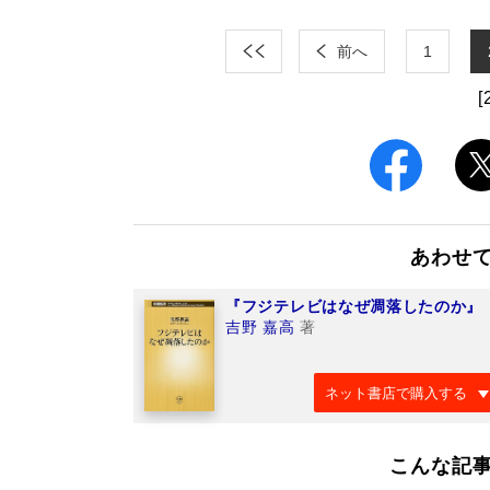
前へ
1
[
あわせ
『フジテレビはなぜ凋落したのか』
吉野 嘉高
著
ネット書店で購入する
こんな記