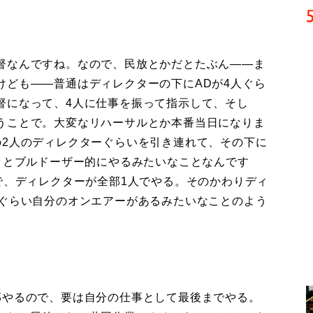
督なんですね。なので、民放とかだとたぶん――ま
けども――普通はディレクターの下にADが4人ぐら
督になって、4人に仕事を振って指示して、そし
うことで。大変なリハーサルとか本番当日になりま
の2人のディレクターぐらいを引き連れて、その下に
ッとブルドーザー的にやるみたいなことなんです
で、ディレクターが全部1人でやる。そのかわりディ
回ぐらい自分のオンエアーがあるみたいなことのよう
部やるので、要は自分の仕事として最後までやる。