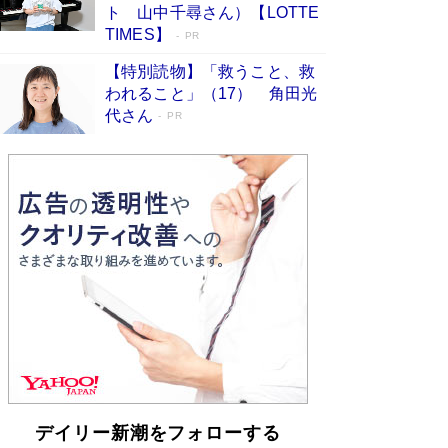
らも文庫化 映画化された直木賞受賞作もランク
ト 山中千尋さん）【LOTTE
イン［文庫ベストセラー］
Book Bang
TIMES】
PR
【特別読物】「救うこと、救
われること」（17） 角田光
代さん
PR
デイリー新潮をフォローする