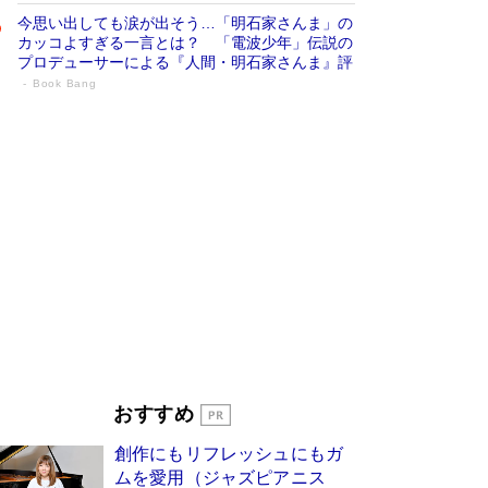
今思い出しても涙が出そう…「明石家さんま」の
カッコよすぎる一言とは？ 「電波少年」伝説の
プロデューサーによる『人間・明石家さんま』評
Book Bang
「宇宙兄弟」最終46巻がベストセラー1
位 宇宙開発への関心を押し上げた18年の
物語に幕 特装版には「宇宙で描かれたマ
ンガ」も収録
Book Bang
美輪明宏 晩年の回答を集めた『ほほえんで生き
るための人生相談』がランクイン［エンターテイ
メントベストセラー］
Book Bang
「『火垂るの墓』は、大嘘である」原作者が抱き
続けた“自責の念”とは…「自己憐憫は描きたくな
い」監督が徹底的にこだわったこと（後編） #
戦争の記憶
Book Bang
皇室はなぜ世界から尊敬されているのか？ 「天
おすすめ
皇陛下はお元気でおられるか」がサウジ国王の第
一声になる理由
Book Bang
創作にもリフレッシュにもガ
東野圭吾、伊坂幸太郎の人気シリーズ最新作どち
ムを愛用（ジャズピアニス