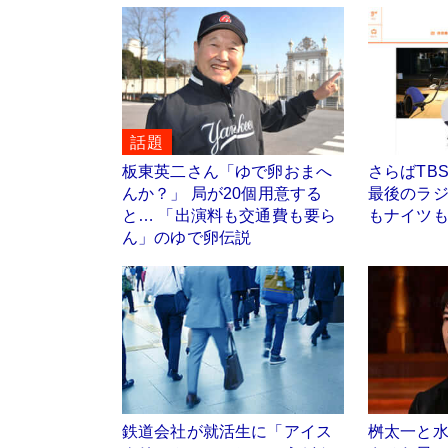
話題
板東英二さん「ゆで卵おまへ
さらばTB
んか？」 局が20個用意する
最後のラ
と… 「出演料も交通費も要ら
もナイツ
ん」のゆで卵伝説
鉄道会社が就活生に「アイス
桝太一と