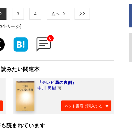
2
3
4
次へ
2/4ページ]
0
て読みたい関連本
『テレビ局の裏側』
中川 勇樹
著
ネット書店で購入する
事も読まれています