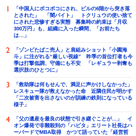
「中国人にボコボコにされ、ビルの6階から突き落
とされた」 「闇バイト」 トクリュウの使い捨て
にされた悲惨すぎる実態 募集時の約束は「月収
300万円」も、組織に入った瞬間、「お前たち
は…」
「ゾンビたばこ売人」と肩組みショット「小園海
斗」に注がれる“厳しい視線” 昨季の首位打者も今
季は打撃低調、守備にも不安 「レギュラー剥奪も
選択肢のひとつに」
「救助隊は何もせんで、満足に声かけしなかった」
レスキュー隊が救えなかった命 近隣住民が明かす
「二次被害を出さないのが訓練の鉄則になっている
様子」
「父の遺産を最良の状態で引き継ぐことが…」 イ
オン爆発で非難殺到の「ハビタ」エリート社長はハ
ーバードでMBA取得 かつて語っていた「経営哲