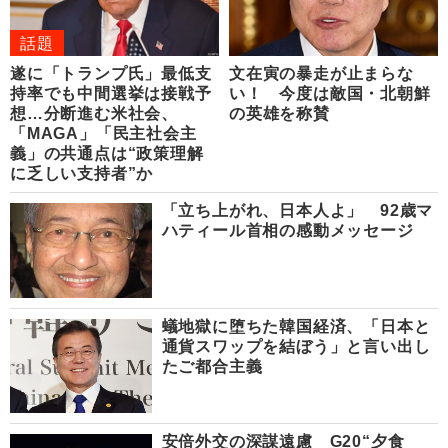
話題
遂に「トランプ氏」最低支
文在寅の暴走が止まらな
持率でも中間選挙は接戦予
い！ 今度は敵国・北朝鮮
想…分断進む米社会、
の英雄を称賛
「MAGA」「民主社会主
義」の共通点は“政策理解
に乏しい支持者”か
「立ち上がれ、日本人よ」 92歳マ
ハティール首相の感動メッセージ
蟻地獄に堕ちた韓国経済、「日本と
通貨スワップを結ぼう」と言い出し
たご都合主義
安倍外交の深謀遠慮 G20“夕食