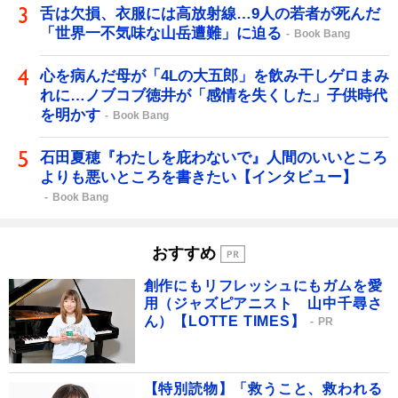
舌は欠損、衣服には高放射線…9人の若者が死んだ
「世界一不気味な山岳遭難」に迫る
Book Bang
心を病んだ母が「4Lの大五郎」を飲み干しゲロまみ
れに…ノブコブ徳井が「感情を失くした」子供時代
を明かす
Book Bang
石田夏穂『わたしを庇わないで』人間のいいところ
よりも悪いところを書きたい【インタビュー】
Book Bang
おすすめ
創作にもリフレッシュにもガムを愛
用（ジャズピアニスト 山中千尋さ
ん）【LOTTE TIMES】
PR
【特別読物】「救うこと、救われる