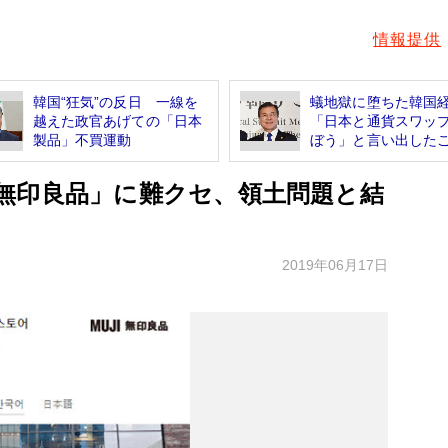
情報提供
韓国“狂気”の反日 一線を
蟻地獄に堕ちた韓国
越えた政官あげての「日本
「日本と通貨スワッ
製品」不買運動
ぼう」と言い出したご.
無印良品」に難クセ、領土問題と結
2019年06月17日