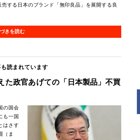
を販売する日本のブランド「無印良品」を展開する良
づきを読む
事も読まれています
越えた政官あげての「日本製品」不買
国の国会
にも一国
とはさす
罷（ま