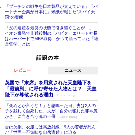
「プーチンの戦争を日本製品が支えている」「パ
ートナー企業が日本に」米紙が報じた“スパイ天
国”の実態
「父の遺産を最良の状態で引き継ぐことが…」
イオン爆発で非難殺到の「ハビタ」エリート社長
はハーバードでMBA取得 かつて語っていた「経
営哲学」とは
話題の本
レビュー
ニュース
英国で「末席」を用意された天皇陛下を
「最前列」に呼び寄せた人物とは？ 天皇
陛下が尊敬される理由
Book Bang
「死ぬとか言うな！」と怒鳴った日、妻は2人の
子を残して自死した…夫が「自分の犯した罪や愚
かさ」に向き合う魂の一冊
Book Bang
舌は欠損、衣服には高放射線…9人の若者が死ん
だ「世界一不気味な山岳遭難」に迫る