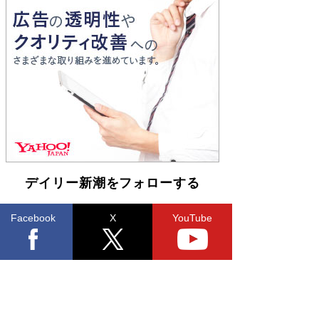
開発への関心を押し上げた18年の物語に幕 特装
版には「宇宙で描かれたマンガ」も収録
Book Bang
友近氏、絶賛！ 鎌倉を舞台に、孤独を抱えた
人々が新たな一歩を踏み出す連作短篇集『海のほ
とりのプラネット』試し読み
Book Bang
デイリー新潮をフォローする
Facebook
X
YouTube