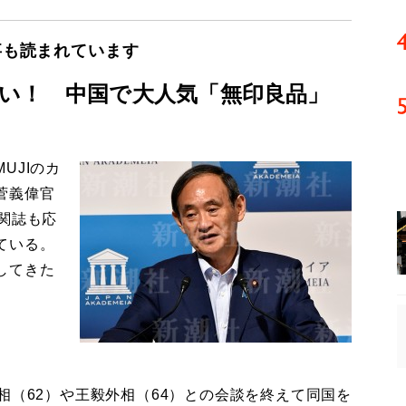
事も読まれています
い！ 中国で大人気「無印良品」
UJIのカ
菅義偉官
関誌も応
ている。
してきた
（62）や王毅外相（64）との会談を終えて同国を