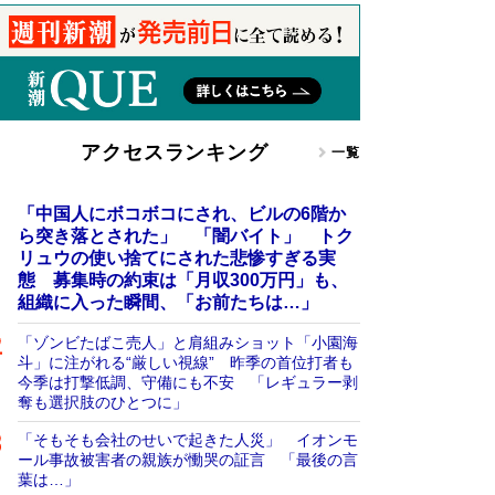
アクセスランキング
一覧
「中国人にボコボコにされ、ビルの6階か
ら突き落とされた」 「闇バイト」 トク
リュウの使い捨てにされた悲惨すぎる実
態 募集時の約束は「月収300万円」も、
組織に入った瞬間、「お前たちは…」
「ゾンビたばこ売人」と肩組みショット「小園海
斗」に注がれる“厳しい視線” 昨季の首位打者も
今季は打撃低調、守備にも不安 「レギュラー剥
奪も選択肢のひとつに」
「そもそも会社のせいで起きた人災」 イオンモ
ール事故被害者の親族が慟哭の証言 「最後の言
葉は…」