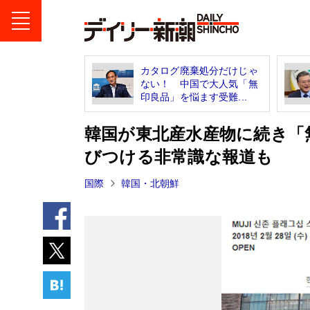
カタログ廃棄処分だけじゃ
ない！ 中国で大人気「無
印良品」を悩ます受難...
韓国が東北産水産物に続き「
びつける非常識な報道も
国際
韓国・北朝鮮