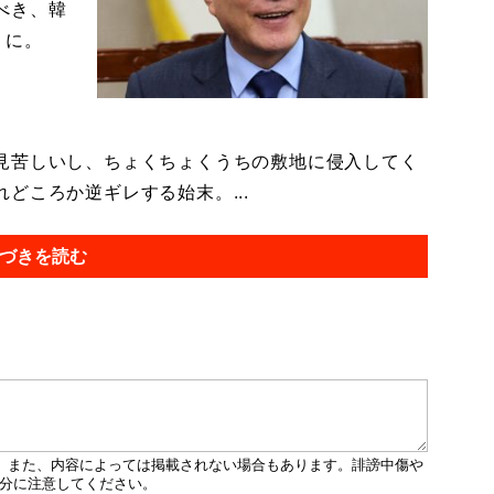
べき、韓
）に。
見苦しいし、ちょくちょくうちの敷地に侵入してく
どころか逆ギレする始末。...
づきを読む