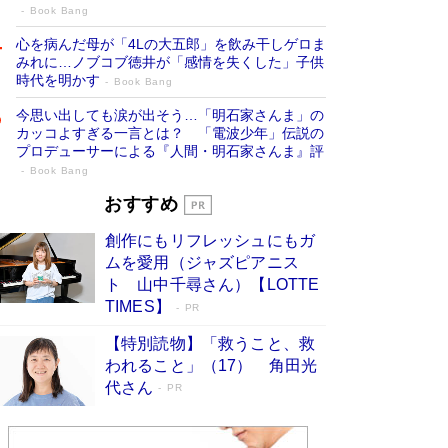
Book Bang
心を病んだ母が「4Lの大五郎」を飲み干しゲロま
みれに…ノブコブ徳井が「感情を失くした」子供
時代を明かす
Book Bang
今思い出しても涙が出そう…「明石家さんま」の
カッコよすぎる一言とは？ 「電波少年」伝説の
プロデューサーによる『人間・明石家さんま』評
Book Bang
「『火垂るの墓』は、大嘘である」原作者
おすすめ
が抱き続けた“自責の念”とは…「自己憐憫
創作にもリフレッシュにもガ
は描きたくない」監督が徹底的にこだわっ
ムを愛用（ジャズピアニス
たこと（後編） #戦争の記憶
Book Bang
ト 山中千尋さん）【LOTTE
「叱って伸びるやつは、褒めたらもっと伸びる」
TIMES】
PR
俳優・高嶋政伸が家族に教わった“人を育てるコ
ツ”…芸への考え方を明かす
Book Bang
【特別読物】「救うこと、救
われること」（17） 角田光
美輪明宏 晩年の回答を集めた『ほほえんで生き
代さん
るための人生相談』がランクイン［エンターテイ
PR
メントベストセラー］
Book Bang
「宇宙兄弟」最終46巻がベストセラー1位 宇宙