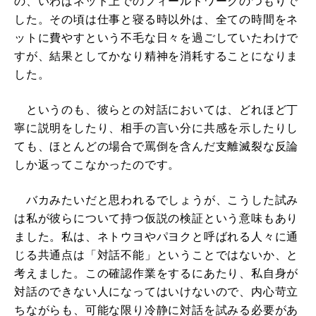
の、いわばネット上でのフィールドワークのつもりで
した。その頃は仕事と寝る時以外は、全ての時間をネ
ットに費やすという不毛な日々を過ごしていたわけで
すが、結果としてかなり精神を消耗することになりま
した。
というのも、彼らとの対話においては、どれほど丁
寧に説明をしたり、相手の言い分に共感を示したりし
ても、ほとんどの場合で罵倒を含んだ支離滅裂な反論
しか返ってこなかったのです。
バカみたいだと思われるでしょうが、こうした試み
は私が彼らについて持つ仮説の検証という意味もあり
ました。私は、ネトウヨやパヨクと呼ばれる人々に通
じる共通点は「対話不能」ということではないか、と
考えました。この確認作業をするにあたり、私自身が
対話のできない人になってはいけないので、内心苛立
ちながらも、可能な限り冷静に対話を試みる必要があ