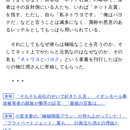
者はその反対側にいる人たち、いわば「ネット左翼」
を指す。ただし、自ら「私ネトウヨです」「俺はパヨ
クだ」などと言うことは滅多になく、蔑称や悪意のあ
るレッテルとしてもっぱら用いられている。
それにしてもなぜ彼らは極端なことを言うのか。そ
してネット上でやたらと元気なのはなぜなのか。その
名も『
ネトウヨとパヨク
』という著書を刊行したばか
りの物江潤さんに寄稿してもらった。
＊＊＊
「そもそも会社のせいで起きた人災」 イオンモール事
速報
故被害者の親族が慟哭の証言 「最後の言葉は…」
小室夫妻の「極秘帰国プラン」が持ち上がっていた！
速報
「プライベートジェット」案も… 計画立ち消えの理由と
は？