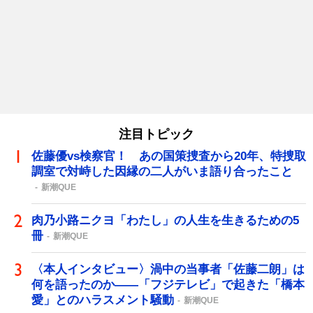
注目トピック
佐藤優vs検察官！ あの国策捜査から20年、特捜取
調室で対峙した因縁の二人がいま語り合ったこと
新潮QUE
肉乃小路ニクヨ「わたし」の人生を生きるための5
冊
新潮QUE
〈本人インタビュー〉渦中の当事者「佐藤二朗」は
何を語ったのか――「フジテレビ」で起きた「橋本
愛」とのハラスメント騒動
新潮QUE