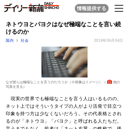
情報提供する
ネトウヨとパヨクはなぜ極端なことを言い続
けるのか
国内
社会
2019年06月04日
なぜ彼らは極端なことを言うのだろうか（※画像はイメージ）（
他の
写真を見る
）
現実の世界でも極端なことを言う人はいるものの、
ネット上ではそういうタイプの人がより活発で目立つ
印象を持つ方は少なくないだろう。その代表格とされ
るのが「ネトウヨ」「パヨク」と呼ばれる人たちだ。
言うまでもなく、前者は「ネット右翼」の略称で、後