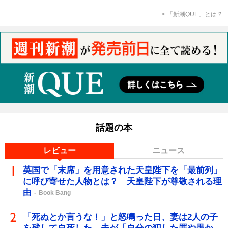
「新潮QUE」とは？
話題の本
レビュー
ニュース
英国で「末席」を用意された天皇陛下を「最前列」
に呼び寄せた人物とは？ 天皇陛下が尊敬される理
由
Book Bang
「死ぬとか言うな！」と怒鳴った日、妻は2人の子