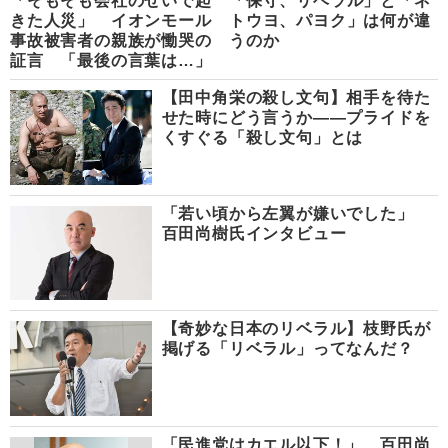
「そもそも会社のせいで起
「保守、リベラル」と「ネ
きた人災」 イオンモール
トウヨ、パヨク」は何が違
事故被害者の親族が慟哭の
うのか
証言 「最後の言葉は…」
【田中角栄の殺し文句】相手を待た
せた時にどう言うか――プライドを
くすぐる「殺し文句」とは
「若い頃から左翼が嫌いでした」
百田尚樹氏インタビュー
【奇妙な日本のリベラル】枝野氏が
掲げる「リベラル」ってなんだ？
「民進党はカエル以下！」 百田尚