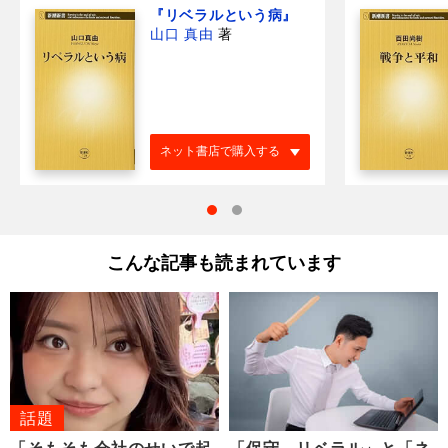
『リベラルという病』
山口 真由
著
ネット書店で購入する
こんな記事も読まれています
話題