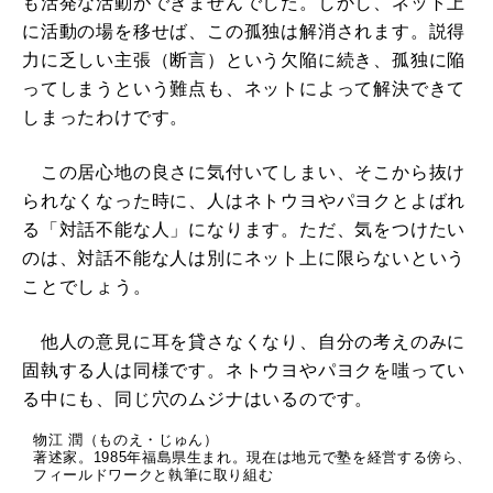
も活発な活動ができませんでした。しかし、ネット上
に活動の場を移せば、この孤独は解消されます。説得
力に乏しい主張（断言）という欠陥に続き、孤独に陥
ってしまうという難点も、ネットによって解決できて
しまったわけです。
この居心地の良さに気付いてしまい、そこから抜け
られなくなった時に、人はネトウヨやパヨクとよばれ
る「対話不能な人」になります。ただ、気をつけたい
のは、対話不能な人は別にネット上に限らないという
ことでしょう。
他人の意見に耳を貸さなくなり、自分の考えのみに
固執する人は同様です。ネトウヨやパヨクを嗤ってい
る中にも、同じ穴のムジナはいるのです。
物江 潤（ものえ・じゅん）
著述家。1985年福島県生まれ。現在は地元で塾を経営する傍ら、
フィールドワークと執筆に取り組む