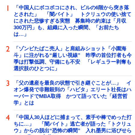
「中国人にボコボコにされ、ビルの6階から突き落
とされた」 「闇バイト」 トクリュウの使い捨て
にされた悲惨すぎる実態 募集時の約束は「月収
300万円」も、組織に入った瞬間、「お前たち
は…」
「ゾンビたばこ売人」と肩組みショット「小園海
斗」に注がれる“厳しい視線” 昨季の首位打者も今
季は打撃低調、守備にも不安 「レギュラー剥奪も
選択肢のひとつに」
「父の遺産を最良の状態で引き継ぐことが…」 イ
オン爆発で非難殺到の「ハビタ」エリート社長はハ
ーバードでMBA取得 かつて語っていた「経営哲
学」とは
「中国人30人ほどに捕まって、素手や棒でめった打
ちに…」 「闇バイト」逃亡者が語った「トクリュ
ウ」からの脱出“恐怖の瞬間” 入れ墨男に浴びせら