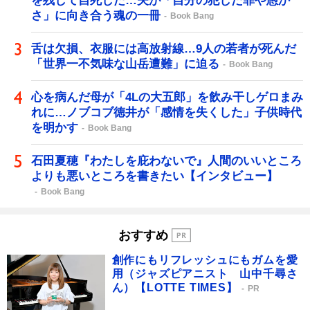
を残して自死した…夫が「自分の犯した罪や愚か
さ」に向き合う魂の一冊
Book Bang
舌は欠損、衣服には高放射線…9人の若者が死んだ
「世界一不気味な山岳遭難」に迫る
Book Bang
心を病んだ母が「4Lの大五郎」を飲み干しゲロまみ
れに…ノブコブ徳井が「感情を失くした」子供時代
を明かす
Book Bang
石田夏穂『わたしを庇わないで』人間のいいところ
よりも悪いところを書きたい【インタビュー】
Book Bang
おすすめ
創作にもリフレッシュにもガムを愛
用（ジャズピアニスト 山中千尋さ
ん）【LOTTE TIMES】
PR