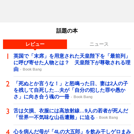
話題の本
レビュー
ニュース
英国で「末席」を用意された天皇陛下を「最前列」
に呼び寄せた人物とは？ 天皇陛下が尊敬される理
由
Book Bang
「死ぬとか言うな！」と怒鳴った日、妻は2人の子
を残して自死した…夫が「自分の犯した罪や愚か
さ」に向き合う魂の一冊
Book Bang
舌は欠損、衣服には高放射線…9人の若者が死んだ
「世界一不気味な山岳遭難」に迫る
Book Bang
心を病んだ母が「4Lの大五郎」を飲み干しゲロまみ