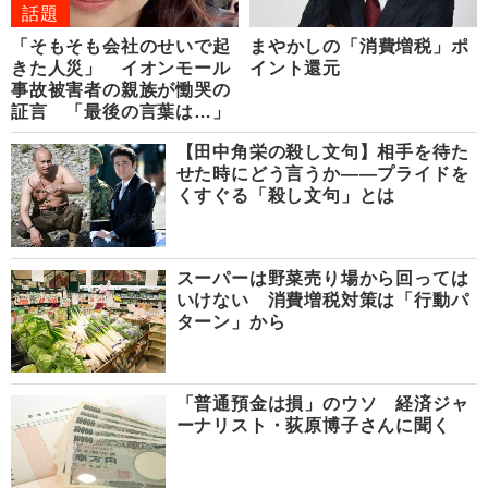
話題
「そもそも会社のせいで起
まやかしの「消費増税」ポ
きた人災」 イオンモール
イント還元
事故被害者の親族が慟哭の
証言 「最後の言葉は…」
【田中角栄の殺し文句】相手を待た
せた時にどう言うか――プライドを
くすぐる「殺し文句」とは
スーパーは野菜売り場から回っては
いけない 消費増税対策は「行動パ
ターン」から
「普通預金は損」のウソ 経済ジャ
ーナリスト・荻原博子さんに聞く