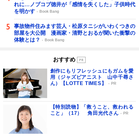
れに…ノブコブ徳井が「感情を失くした」子供時代
を明かす
Book Bang
事故物件住みます芸人・松原タニシがいわくつきの
部屋を大公開 漫画家・清野とおるが聞いた衝撃の
体験とは？
Book Bang
おすすめ
創作にもリフレッシュにもガムを愛
用（ジャズピアニスト 山中千尋さ
ん）【LOTTE TIMES】
PR
【特別読物】「救うこと、救われる
こと」（17） 角田光代さん
PR