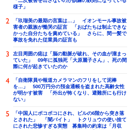
「二次被害を出さないのが訓練の鉄則になっている
様子」
「玖瑠美の最期の言葉は…」 イオンモール事故被
害者の親族が慟哭の証言 「おばたちは制止できな
かった自分たちを責めている」 さらに、間一髪で
事故を免れた従業員の証言も
左目周囲の痣は「脳の動脈が破れ、その血が溜まっ
ていた」 09年に孤独死「大原麗子さん」、死の間
際に何が起きていたのか
「自衛隊員や報道カメラマンのフリをして泥棒
を…」 500万円分の預金通帳を盗まれた高齢女性
が明かす被害 「外出が怖くなり、避難所にも行け
ない」
「中国人にボコボコにされ、ビルの6階から突き落
とされた」 「闇バイト」 トクリュウの使い捨て
にされた悲惨すぎる実態 募集時の約束は「月収