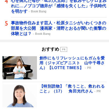
心を病んだ母が「4Lの大五郎」を飲み干しゲロまみ
れに…ノブコブ徳井が「感情を失くした」子供時代
を明かす
Book Bang
事故物件住みます芸人・松原タニシがいわくつきの
部屋を大公開 漫画家・清野とおるが聞いた衝撃の
体験とは？
Book Bang
おすすめ
創作にもリフレッシュにもガムを愛
用（ジャズピアニスト 山中千尋さ
ん）【LOTTE TIMES】
PR
【特別読物】「救うこと、救われる
こと」（17） 角田光代さん
PR