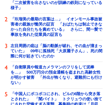
「二次被害を出さないのが訓練の鉄則になっている
様子」
「玖瑠美の最期の言葉は…」 イオンモール事故被
害者の親族が慟哭の証言 「おばたちは制止できな
かった自分たちを責めている」 さらに、間一髪で
事故を免れた従業員の証言も
左目周囲の痣は「脳の動脈が破れ、その血が溜まっ
ていた」 09年に孤独死「大原麗子さん」、死の間
際に何が起きていたのか
「自衛隊員や報道カメラマンのフリをして泥棒
を…」 500万円分の預金通帳を盗まれた高齢女性
が明かす被害 「外出が怖くなり、避難所にも行け
ない」
「中国人にボコボコにされ、ビルの6階から突き落
とされた」 「闇バイト」 トクリュウの使い捨て
にされた悲惨すぎる実態 募集時の約束は「月収