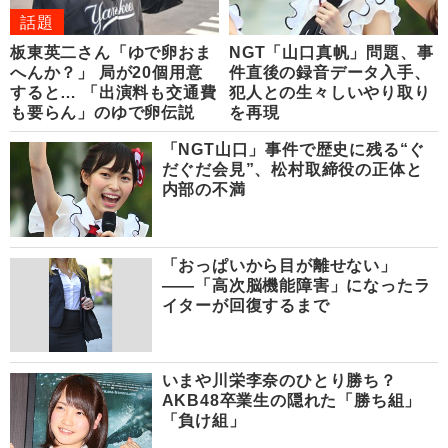
話題
板東英二さん「ゆで卵おま
NGT「山口真帆」問題、事
へんか？」 局が20個用意
件直後の録音データ入手、
すると… 「出演料も交通費
犯人との生々しいやり取り
も要らん」のゆで卵伝説
を再現
「NGT山口」事件で歴史に残る“ぐ
だぐだ会見”、松村取締役の正体と
内部の不満
「おっぱいから目が離せない」
――「高次脳機能障害」になったラ
イターが回復するまで
いまや川栄李奈のひとり勝ち？
AKB48卒業生の隠れた「勝ち組」
「負け組」