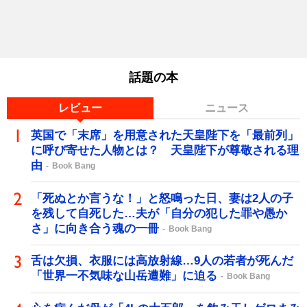
話題の本
レビュー
ニュース
英国で「末席」を用意された天皇陛下を「最前列」
に呼び寄せた人物とは？ 天皇陛下が尊敬される理
由
Book Bang
「死ぬとか言うな！」と怒鳴った日、妻は2人の子
を残して自死した…夫が「自分の犯した罪や愚か
さ」に向き合う魂の一冊
Book Bang
舌は欠損、衣服には高放射線…9人の若者が死んだ
「世界一不気味な山岳遭難」に迫る
Book Bang