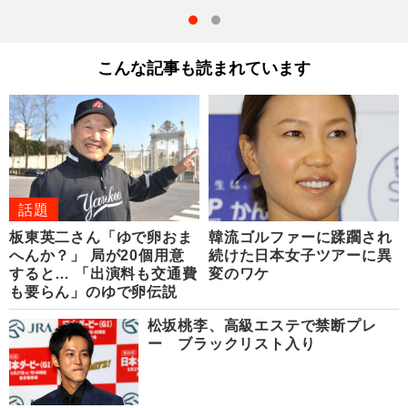
こんな記事も読まれています
話題
板東英二さん「ゆで卵おま
韓流ゴルファーに蹂躙され
へんか？」 局が20個用意
続けた日本女子ツアーに異
すると… 「出演料も交通費
変のワケ
も要らん」のゆで卵伝説
松坂桃李、高級エステで禁断プレ
ー ブラックリスト入り