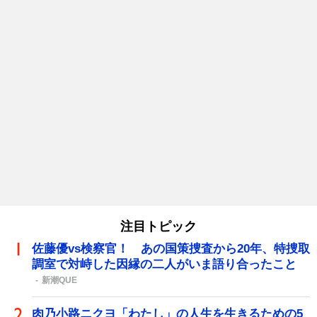
注目トピック
佐藤優vs検察官！ あの国策捜査から20年、特捜取
調室で対峙した因縁の二人がいま語り合ったこと
新潮QUE
肉乃小路ニクヨ「わたし」の人生を生きるための5