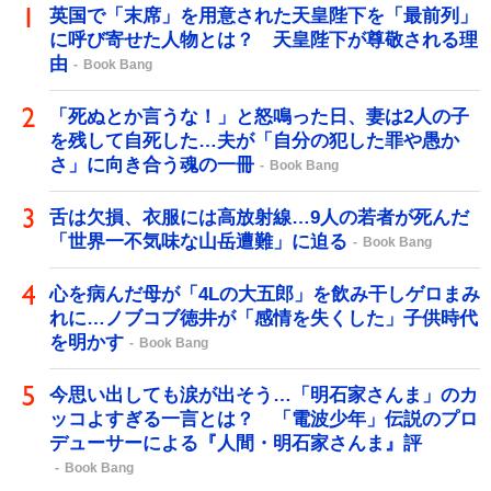
英国で「末席」を用意された天皇陛下を「最前列」
に呼び寄せた人物とは？ 天皇陛下が尊敬される理
由
Book Bang
「死ぬとか言うな！」と怒鳴った日、妻は2人の子
を残して自死した…夫が「自分の犯した罪や愚か
さ」に向き合う魂の一冊
Book Bang
舌は欠損、衣服には高放射線…9人の若者が死んだ
「世界一不気味な山岳遭難」に迫る
Book Bang
心を病んだ母が「4Lの大五郎」を飲み干しゲロまみ
れに…ノブコブ徳井が「感情を失くした」子供時代
を明かす
Book Bang
今思い出しても涙が出そう…「明石家さんま」のカ
ッコよすぎる一言とは？ 「電波少年」伝説のプロ
デューサーによる『人間・明石家さんま』評
Book Bang