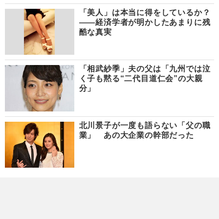
「美人」は本当に得をしているか？
――経済学者が明かしたあまりに残
酷な真実
「相武紗季」夫の父は「九州では泣
く子も黙る“二代目道仁会”の大親
分」
北川景子が一度も語らない「父の職
業」 あの大企業の幹部だった