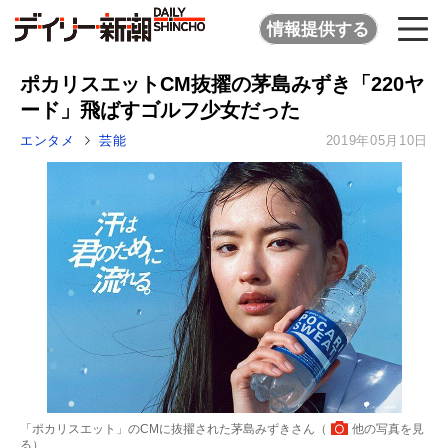
情報提供する
ポカリスエットCM抜擢の茅島みずき「220ヤ
ード」飛ばすゴルフ少女だった
エンタメ
芸能
2019年05月10日
「ポカリスエット」のCMに抜擢された茅島みずきさん（
他の写真を見
る
）