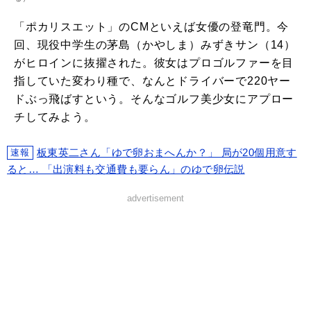
「ポカリスエット」のCMといえば女優の登竜門。今
回、現役中学生の茅島（かやしま）みずきサン（14）
がヒロインに抜擢された。彼女はプロゴルファーを目
指していた変わり種で、なんとドライバーで220ヤー
ドぶっ飛ばすという。そんなゴルフ美少女にアプロー
チしてみよう。
板東英二さん「ゆで卵おまへんか？」 局が20個用意す
速報
ると… 「出演料も交通費も要らん」のゆで卵伝説
advertisement