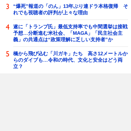
“爆死”報道の「のん」13年ぶり連ドラ本格復帰 そ
れでも視聴者の評判が上々な理由
遂に「トランプ氏」最低支持率でも中間選挙は接戦
予想…分断進む米社会、「MAGA」「民主社会主
義」の共通点は“政策理解に乏しい支持者”か
橋から飛び込む「川ガキ」たち 高さ12メートルか
らのダイブも…令和の時代、文化と安全はどう両
立？