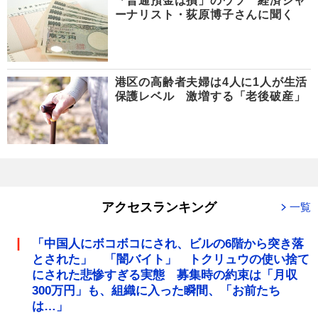
「普通預金は損」のウソ 経済ジャ
ーナリスト・荻原博子さんに聞く
港区の高齢者夫婦は4人に1人が生活
保護レベル 激増する「老後破産」
アクセスランキング
一覧
「中国人にボコボコにされ、ビルの6階から突き落
とされた」 「闇バイト」 トクリュウの使い捨て
にされた悲惨すぎる実態 募集時の約束は「月収
300万円」も、組織に入った瞬間、「お前たち
は…」