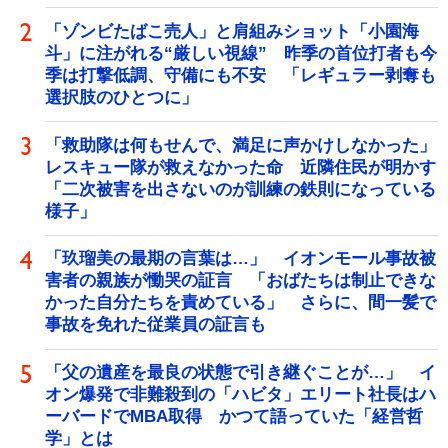
「ゾンビたばこ売人」と肩組みショット「小園海
斗」に注がれる“厳しい視線” 昨季の首位打者も今
季は打撃低調、守備にも不安 「レギュラー剥奪も
選択肢のひとつに」
「救助隊は何もせんで、満足に声かけしなかった」
レスキュー隊が救えなかった命 近隣住民が明かす
「二次被害を出さないのが訓練の鉄則になっている
様子」
「玖瑠美の最期の言葉は…」 イオンモール事故被
害者の親族が慟哭の証言 「おばたちは制止できな
かった自分たちを責めている」 さらに、間一髪で
事故を免れた従業員の証言も
「父の遺産を最良の状態で引き継ぐことが…」 イ
オン爆発で非難殺到の「ハビタ」エリート社長はハ
ーバードでMBA取得 かつて語っていた「経営哲
学」とは