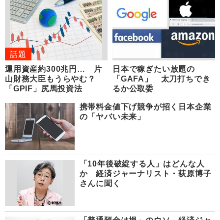
話題
運用資産約300兆円… 片
日本で稼ぎたい放題の
山財務大臣もうらやむ？
「GAFA」 太刀打ちでき
「GPIF」尻馬投資法
るか公取委
携帯料金値下げ競争が招く日本企業
の「ヤバい未来」
「10年後破綻する人」はどんな人
か 経済ジャーナリスト・荻原博子
さんに聞く