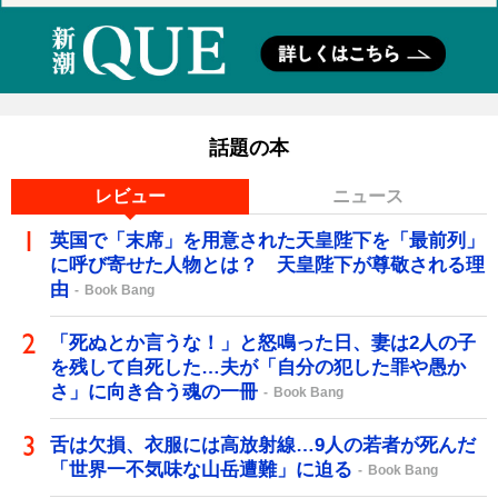
話題の本
レビュー
ニュース
英国で「末席」を用意された天皇陛下を「最前列」
に呼び寄せた人物とは？ 天皇陛下が尊敬される理
由
Book Bang
「死ぬとか言うな！」と怒鳴った日、妻は2人の子
を残して自死した…夫が「自分の犯した罪や愚か
さ」に向き合う魂の一冊
Book Bang
舌は欠損、衣服には高放射線…9人の若者が死んだ
「世界一不気味な山岳遭難」に迫る
Book Bang