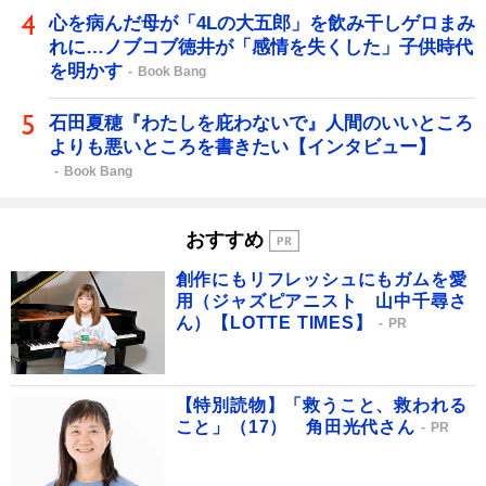
心を病んだ母が「4Lの大五郎」を飲み干しゲロまみ
れに…ノブコブ徳井が「感情を失くした」子供時代
を明かす
Book Bang
石田夏穂『わたしを庇わないで』人間のいいところ
よりも悪いところを書きたい【インタビュー】
Book Bang
おすすめ
創作にもリフレッシュにもガムを愛
用（ジャズピアニスト 山中千尋さ
ん）【LOTTE TIMES】
PR
【特別読物】「救うこと、救われる
こと」（17） 角田光代さん
PR