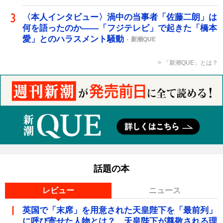
〈本人インタビュー〉渦中の当事者「佐藤二朗」は
何を語ったのか――「フジテレビ」で起きた「橋本
愛」とのハラスメント騒動
新潮QUE
「新潮QUE」とは？
話題の本
レビュー
ニュース
英国で「末席」を用意された天皇陛下を「最前列」
に呼び寄せた人物とは？ 天皇陛下が尊敬される理