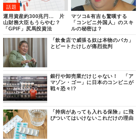
話題
運用資産約300兆円… 片
マツコ&有吉も驚嘆する
山財務大臣もうらやむ？
「コンビニ外国人」のスキ
「GPIF」尻馬投資法
ルの秘密は？
「飲食店で威張る奴は本物のバカ」
とビートたけしが痛烈批判
銀行や卸売業だけじゃない！ 「ア
マゾン・ゴー」に日本のコンビニが
戦々恐々!?
「持病があっても入れる保険」に飛
びついてはいけないこれだけの理由