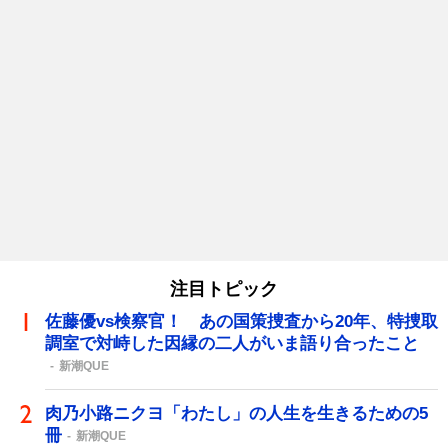
注目トピック
佐藤優vs検察官！ あの国策捜査から20年、特捜取
調室で対峙した因縁の二人がいま語り合ったこと
新潮QUE
肉乃小路ニクヨ「わたし」の人生を生きるための5
冊
新潮QUE