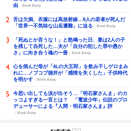
由
Book Bang
舌は欠損、衣服には高放射線…9人の若者が死んだ
「世界一不気味な山岳遭難」に迫る
Book Bang
「死ぬとか言うな！」と怒鳴った日、妻は2人の子
を残して自死した…夫が「自分の犯した罪や愚か
さ」に向き合う魂の一冊
Book Bang
心を病んだ母が「4Lの大五郎」を飲み干しゲロまみ
れに…ノブコブ徳井が「感情を失くした」子供時代
を明かす
Book Bang
今思い出しても涙が出そう…「明石家さんま」のカ
ッコよすぎる一言とは？ 「電波少年」伝説のプロ
デューサーによる『人間・明石家さんま』評
Book Bang