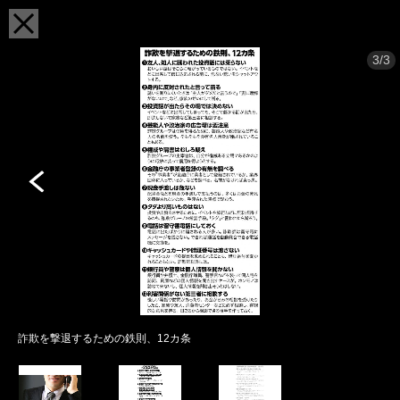
3/3
詐欺を撃退するための鉄則、12カ条