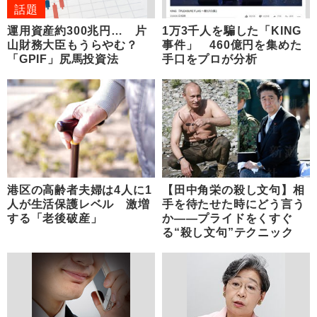
話題
運用資産約300兆円… 片
1万3千人を騙した「KING
山財務大臣もうらやむ？
事件」 460億円を集めた
「GPIF」尻馬投資法
手口をプロが分析
港区の高齢者夫婦は4人に1
【田中角栄の殺し文句】相
人が生活保護レベル 激増
手を待たせた時にどう言う
する「老後破産」
か――プライドをくすぐ
る“殺し文句”テクニック