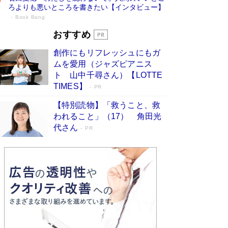
ろよりも悪いところを書きたい【インタビュー】
Book Bang
73歳でも働くしかない 「老後レス時代」
おすすめ
に交通誘導員の独白が話題
Book Bang
創作にもリフレッシュにもガ
「なんで？ そんな馬鹿な……」90歳になった作
ムを愛用（ジャズピアニス
家・阿刀田高さんが、ひとり暮らしの生活を明か
ト 山中千尋さん）【LOTTE
す
Book Bang
TIMES】
PR
追悼・東野圭吾さん 週間ベストセラーランキン
【特別読物】「救うこと、救
グに『容疑者Xの献身』『白夜行』など代表作が
われること」（17） 角田光
並ぶ［文庫ベストセラー］
Book Bang
代さん
PR
和田秀樹の70代、80代向け新書がベスト3を独
占 上半期1位にも選出［新書ベストセラー］
Book Bang
「『火垂るの墓』は、大嘘である」原作者が抱き
続けた“自責の念”とは…「自己憐憫は描きたくな
い」監督が徹底的にこだわったこと（後編） #
戦争の記憶
Book Bang