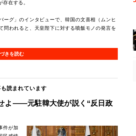
が存在する。
バーグ」のインタビューで、韓国の文喜相（ムンヒ
いて問われると、天皇陛下に対する噴飯モノの発言を
づきを読む
事も読まれています
せよ――元駐韓大使が説く“反日政
事件が加