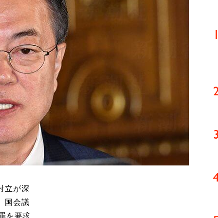
対立が深
）国会議
罪を要求