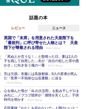
話題の本
レビュー
ニュース
英国で「末席」を用意された天皇陛下を
「最前列」に呼び寄せた人物とは？ 天皇
陛下が尊敬される理由
Book Bang
「死ぬとか言うな！」と怒鳴った日、妻は2人の
子を残して自死した…夫が「自分の犯した罪や愚
かさ」に向き合う魂の一冊
Book Bang
舌は欠損、衣服には高放射線…9人の若者が死ん
だ「世界一不気味な山岳遭難」に迫る
Book Bang
心を病んだ母が「4Lの大五郎」を飲み干しゲロま
みれに…ノブコブ徳井が「感情を失くした」子供
時代を明かす
Book Bang
石田夏穂『わたしを庇わないで』人間のいいとこ