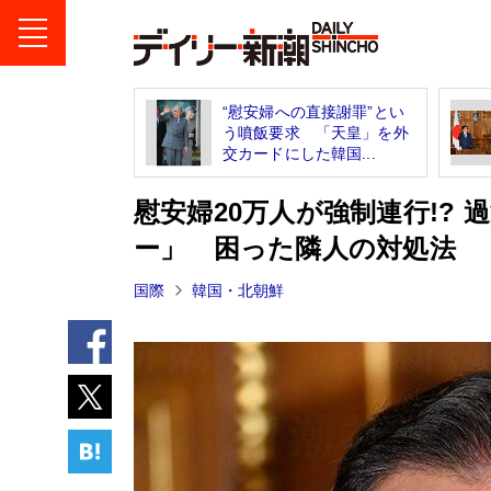
“慰安婦への直接謝罪”とい
う噴飯要求 「天皇」を外
交カードにした韓国...
慰安婦20万人が強制連行!?
ー」 困った隣人の対処法
国際
韓国・北朝鮮