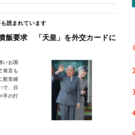
事も読まれています
う噴飯要求 「天皇」を外交カードに
難いお国
て発言も
に慰安婦
いで、日
や手の打