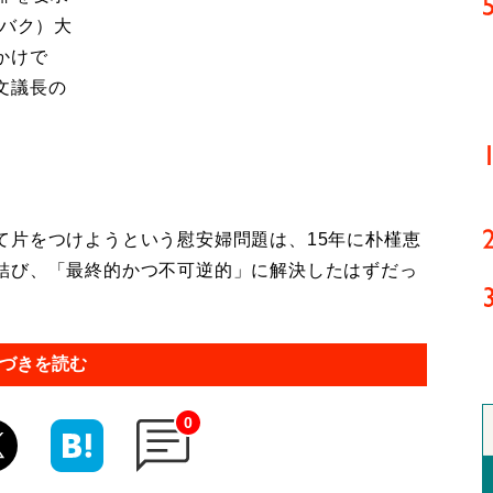
ンバク）大
かけで
文議長の
片をつけようという慰安婦問題は、15年に朴槿恵
結び、「最終的かつ不可逆的」に解決したはずだっ
づきを読む
0