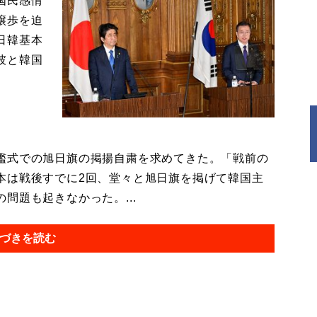
国民感情
譲歩を迫
日韓基本
彼と韓国
艦式での旭日旗の掲揚自粛を求めてきた。「戦前の
本は戦後すでに2回、堂々と旭日旗を掲げて韓国主
問題も起きなかった。...
づきを読む