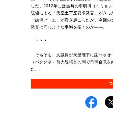
した。2012年には当時の李明博（イミョ
統領による「天皇土下座要求発言」がきっ
「嫌韓ブーム」が巻き起こったが、今回の
発言は同じような事態を招くのか――。
＊＊＊
そもそも、文議長が天皇陛下に謝罪させて
（パククネ）前大統領との間で日韓合意を
た。...
つ