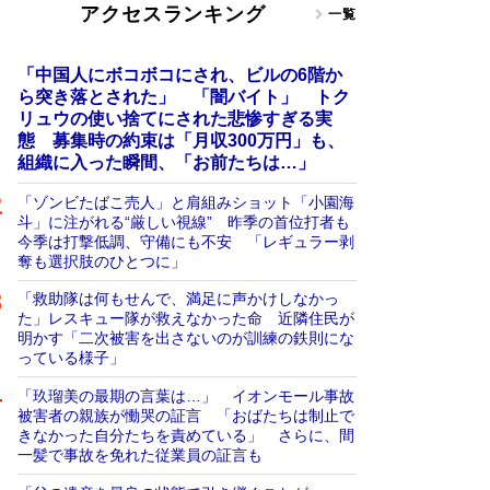
アクセスランキング
一覧
「中国人にボコボコにされ、ビルの6階か
ら突き落とされた」 「闇バイト」 トク
リュウの使い捨てにされた悲惨すぎる実
態 募集時の約束は「月収300万円」も、
組織に入った瞬間、「お前たちは…」
「ゾンビたばこ売人」と肩組みショット「小園海
斗」に注がれる“厳しい視線” 昨季の首位打者も
今季は打撃低調、守備にも不安 「レギュラー剥
奪も選択肢のひとつに」
「救助隊は何もせんで、満足に声かけしなかっ
た」レスキュー隊が救えなかった命 近隣住民が
明かす「二次被害を出さないのが訓練の鉄則にな
っている様子」
「玖瑠美の最期の言葉は…」 イオンモール事故
被害者の親族が慟哭の証言 「おばたちは制止で
きなかった自分たちを責めている」 さらに、間
一髪で事故を免れた従業員の証言も