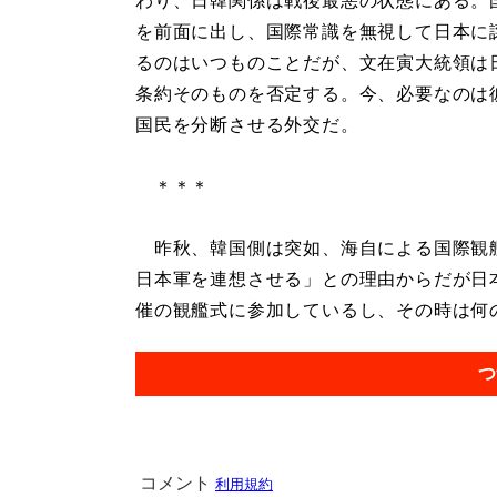
わり、日韓関係は戦後最悪の状態にある。
を前面に出し、国際常識を無視して日本に
るのはいつものことだが、文在寅大統領は
条約そのものを否定する。今、必要なのは
国民を分断させる外交だ。
＊＊＊
昨秋、韓国側は突如、海自による国際観
日本軍を連想させる」との理由からだが日
催の観艦式に参加しているし、その時は何の
つ