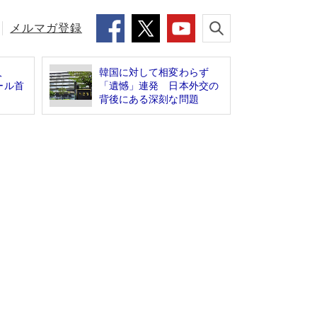
メルマガ登録
人
韓国に対して相変わらず
ール首
「遺憾」連発 日本外交の
背後にある深刻な問題