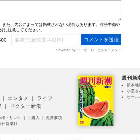
週刊新
熊本地
小室さ
ヒール
｜
エンタメ
｜
ライフ
ガ
｜
ドクター新潮
作権・リンク
｜
ご購入
｜
免責事項
会社新潮社