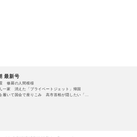
潮 最新号
震 修羅の人間模様
ん一家 消えた「プライベートジェット」帰国
を履いて国会で座りこみ 高市首相が隠したい「...