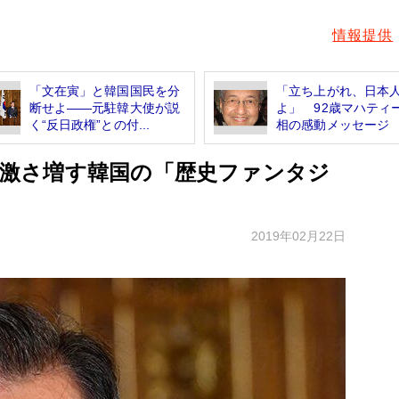
情報提供
「文在寅」と韓国国民を分
「立ち上がれ、日本
断せよ――元駐韓大使が説
よ」 92歳マハティ
く“反日政権”との付...
相の感動メッセージ
 過激さ増す韓国の「歴史ファンタジ
2019年02月22日