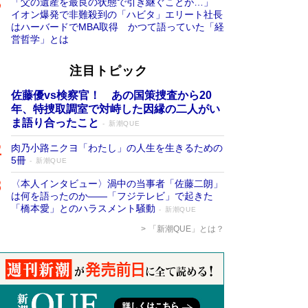
「父の遺産を最良の状態で引き継ぐことが…」
イオン爆発で非難殺到の「ハビタ」エリート社長
はハーバードでMBA取得 かつて語っていた「経
営哲学」とは
注目トピック
佐藤優vs検察官！ あの国策捜査から20
年、特捜取調室で対峙した因縁の二人がい
ま語り合ったこと
新潮QUE
肉乃小路ニクヨ「わたし」の人生を生きるための
5冊
新潮QUE
〈本人インタビュー〉渦中の当事者「佐藤二朗」
は何を語ったのか――「フジテレビ」で起きた
「橋本愛」とのハラスメント騒動
新潮QUE
「新潮QUE」とは？