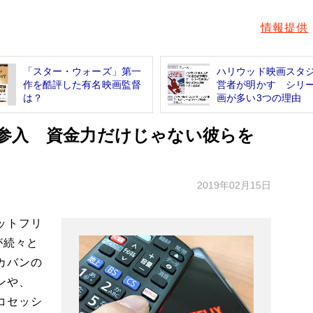
情報提供
「スター・ウォーズ」第一
ハリウッド映画スタ
作を酷評した有名映画監督
営者が明かす シリ
は？
画が多い3つの理由
続々参入 資金力だけじゃない彼らを
2019年02月15日
ネットフリ
が続々と
カバンの
ンや、
コセッシ