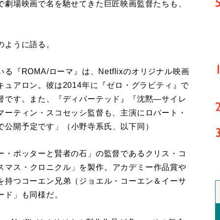
で劇場映画で名を馳せてきた巨匠映画監督たちも、
のように語る。
『ROMA/ローマ』は、Netflixのオリジナル映画
ュアロン。彼は2014年に『ゼロ・グラビティ』で
督です。また、『ディパーテッド』『沈黙―サイレ
マーティン・スコセッシ監督も、主演にロバート・
配給で公開予定です」（小野寺系氏、以下同）
ー・ポッターと賢者の石」の監督であるクリス・コ
クリスマス・クロニクル」を製作。アカデミー作品賞や
を持つコーエン兄弟（ジョエル・コーエン＆イーサ
ード」も同様だ。