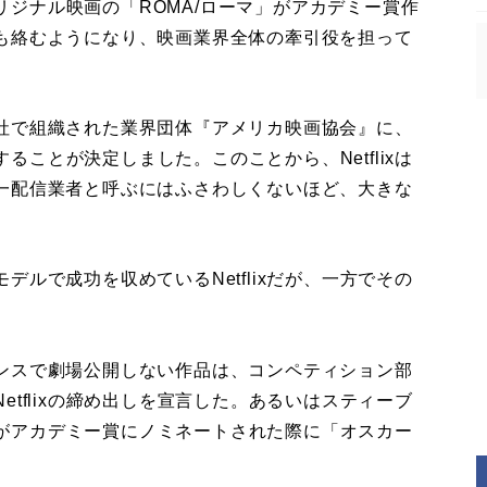
オリジナル映画の「ROMA/ローマ」がアカデミー賞作
も絡むようになり、映画業界全体の牽引役を担って
社で組織された業界団体『アメリカ映画協会』に、
することが決定しました。このことから、Netflixは
一配信業者と呼ぶにはふさわしくないほど、大きな
ルで成功を収めているNetflixだが、一方でその
ンスで劇場公開しない作品は、コンペティション部
tflixの締め出しを宣言した。あるいはスティーブ
作品がアカデミー賞にノミネートされた際に「オスカー