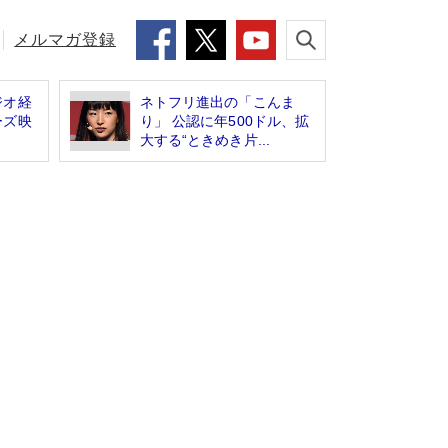
メルマガ登録
ジオ経
ネトフリ進出の「こんま
ーズ映
り」 公認に年500ドル、拡
大する“ときめき片...