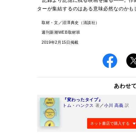
記録より記憶に残る映画を撮る――。作家性
ターが集結するのはある意味必然なのかも
取材・文／沼澤典史（清談社）
週刊新潮WEB取材班
2019年2月15日掲載
あわせ
『変わったタイプ』
トム・ハンクス
著
／
小川 高義
訳
ネット書店で購入する