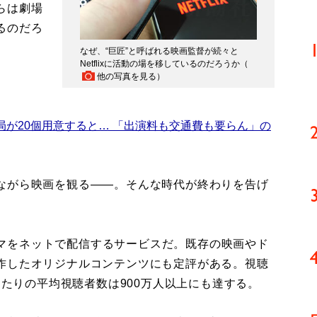
らは劇場
いるのだろ
なぜ、“巨匠”と呼ばれる映画監督が続々と
Netflixに活動の場を移しているのだろうか（
他の写真を見る
）
局が20個用意すると… 「出演料も交通費も要らん」の
ながら映画を観る――。そんな時代が終わりを告げ
ドラマをネットで配信するサービスだ。既存の映画やド
作したオリジナルコンテンツにも定評がある。視聴
あたりの平均視聴者数は900万人以上にも達する。