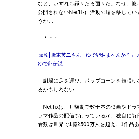
など、いずれも錚々たる面々だ。なぜ、彼
公開されないNetflixに活動の場を移して
うか…。
＊＊＊
板東英二さん「ゆで卵おまへんか？」 
速報
ゆで卵伝説
劇場に足を運び、ポップコーンを頬張り
るかもしれない。
Netflixは、月額制で数千本の映画や
ラマ作品の配信も行っているが、独自に製
者数は世界で1億2500万人を超え、1作品