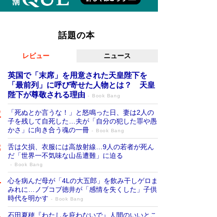
話題の本
レビュー
ニュース
英国で「末席」を用意された天皇陛下を
「最前列」に呼び寄せた人物とは？ 天皇
陛下が尊敬される理由
Book Bang
「死ぬとか言うな！」と怒鳴った日、妻は2人の
子を残して自死した…夫が「自分の犯した罪や愚
かさ」に向き合う魂の一冊
Book Bang
舌は欠損、衣服には高放射線…9人の若者が死ん
だ「世界一不気味な山岳遭難」に迫る
Book Bang
心を病んだ母が「4Lの大五郎」を飲み干しゲロま
みれに…ノブコブ徳井が「感情を失くした」子供
時代を明かす
Book Bang
石田夏穂『わたしを庇わないで』人間のいいとこ