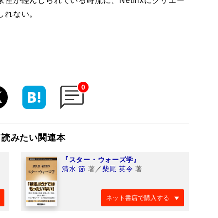
が軽んじられている時流に、Netflixにクリエー
しれない。
0
て読みたい関連本
『スター・ウォーズ学』
清水 節
著
／
柴尾 英令
著
ネット書店で購入する