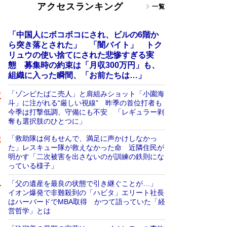
アクセスランキング
一覧
「中国人にボコボコにされ、ビルの6階か
ら突き落とされた」 「闇バイト」 トク
リュウの使い捨てにされた悲惨すぎる実
態 募集時の約束は「月収300万円」も、
組織に入った瞬間、「お前たちは…」
「ゾンビたばこ売人」と肩組みショット「小園海
斗」に注がれる“厳しい視線” 昨季の首位打者も
今季は打撃低調、守備にも不安 「レギュラー剥
奪も選択肢のひとつに」
「救助隊は何もせんで、満足に声かけしなかっ
た」レスキュー隊が救えなかった命 近隣住民が
明かす「二次被害を出さないのが訓練の鉄則にな
っている様子」
「父の遺産を最良の状態で引き継ぐことが…」
イオン爆発で非難殺到の「ハビタ」エリート社長
はハーバードでMBA取得 かつて語っていた「経
営哲学」とは