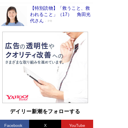
【特別読物】「救うこと、救
われること」（17） 角田光
代さん
PR
デイリー新潮をフォローする
Facebook
X
YouTube