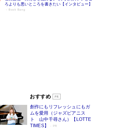
ろよりも悪いところを書きたい【インタビュー】
Book Bang
73歳でも働くしかない 「老後レス時代」
に交通誘導員の独白が話題
Book Bang
「なんで？ そんな馬鹿な……」90歳になった作
家・阿刀田高さんが、ひとり暮らしの生活を明か
す
Book Bang
追悼・東野圭吾さん 週間ベストセラーランキン
グに『容疑者Xの献身』『白夜行』など代表作が
並ぶ［文庫ベストセラー］
Book Bang
和田秀樹の70代、80代向け新書がベスト3を独
占 上半期1位にも選出［新書ベストセラー］
Book Bang
「『火垂るの墓』は、大嘘である」原作者が抱き
おすすめ
続けた“自責の念”とは…「自己憐憫は描きたくな
い」監督が徹底的にこだわったこと（後編） #
創作にもリフレッシュにもガ
戦争の記憶
Book Bang
ムを愛用（ジャズピアニス
ト 山中千尋さん）【LOTTE
TIMES】
PR