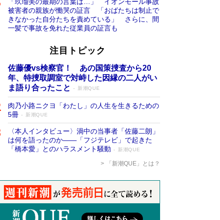
「玖瑠美の最期の言葉は…」 イオンモール事故
被害者の親族が慟哭の証言 「おばたちは制止で
きなかった自分たちを責めている」 さらに、間
一髪で事故を免れた従業員の証言も
注目トピック
佐藤優vs検察官！ あの国策捜査から20
年、特捜取調室で対峙した因縁の二人がい
ま語り合ったこと
新潮QUE
肉乃小路ニクヨ「わたし」の人生を生きるための
5冊
新潮QUE
〈本人インタビュー〉渦中の当事者「佐藤二朗」
は何を語ったのか――「フジテレビ」で起きた
「橋本愛」とのハラスメント騒動
新潮QUE
「新潮QUE」とは？