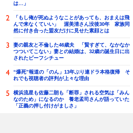
は…」
「もし俺が死ぬようなことがあっても、おまえは飛
んで来なくていい」 渥美清さん没後30年 家族同
然に付き合った盟友だけに見せた素顔とは
妻の親友と不倫した46歳夫 「賢すぎて、なかなか
つついてこない」妻との結婚は、32歳の誕生日に出
されたビーフシチュー
“爆死”報道の「のん」13年ぶり連ドラ本格復帰 そ
れでも視聴者の評判が上々な理由
横浜流星も佐藤二朗も「断罪」される空気は「みん
なのため」になるのか 養老孟司さんが語っていた
「正義の押し付けがましさ」