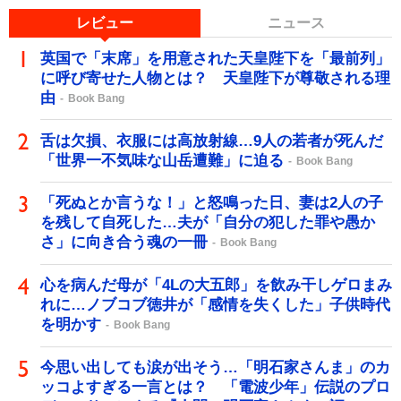
レビュー
ニュース
英国で「末席」を用意された天皇陛下を「最前列」
に呼び寄せた人物とは？ 天皇陛下が尊敬される理
由
Book Bang
舌は欠損、衣服には高放射線…9人の若者が死んだ
「世界一不気味な山岳遭難」に迫る
Book Bang
「死ぬとか言うな！」と怒鳴った日、妻は2人の子
を残して自死した…夫が「自分の犯した罪や愚か
さ」に向き合う魂の一冊
Book Bang
心を病んだ母が「4Lの大五郎」を飲み干しゲロまみ
れに…ノブコブ徳井が「感情を失くした」子供時代
を明かす
Book Bang
今思い出しても涙が出そう…「明石家さんま」のカ
ッコよすぎる一言とは？ 「電波少年」伝説のプロ