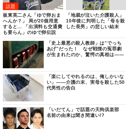
話題
板東英二さん「ゆで卵おま
「地裁が泣いた介護殺人」
へんか？」 局が20個用意
10年後に判明した「母を殺
すると… 「出演料も交通費
した長男」の悲しい結末
も要らん」のゆで卵伝説
「史上最悪の殺人教師」は“でっち
あげ”だった！ なぜ戦慄の冤罪劇
が生まれたのか、驚愕の真相は――
「楽にしてやれるのは、俺しかいな
い」――介護の末、実母を殺した50
代男性の告白
「いだてん」で話題の天狗倶楽部
名前の由来は聞き間違い!?