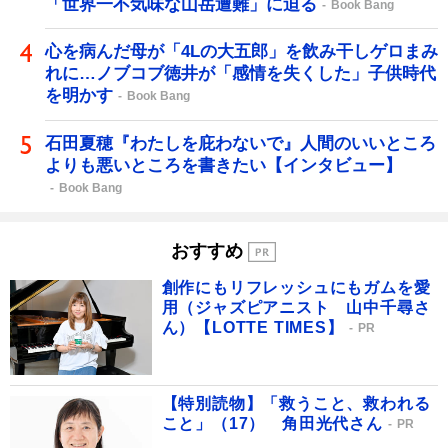
「世界一不気味な山岳遭難」に迫る
Book Bang
心を病んだ母が「4Lの大五郎」を飲み干しゲロまみ
れに…ノブコブ徳井が「感情を失くした」子供時代
を明かす
Book Bang
石田夏穂『わたしを庇わないで』人間のいいところ
よりも悪いところを書きたい【インタビュー】
Book Bang
おすすめ
創作にもリフレッシュにもガムを愛
用（ジャズピアニスト 山中千尋さ
ん）【LOTTE TIMES】
PR
【特別読物】「救うこと、救われる
こと」（17） 角田光代さん
PR