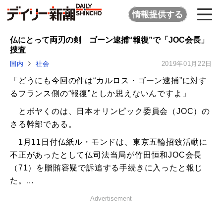
情報提供する
仏にとって両刃の剣 ゴーン逮捕“報復”で「JOC会長」
捜査
国内
社会
2019年01月22日
「どうにも今回の件は“カルロス・ゴーン逮捕”に対す
るフランス側の“報復”としか思えないんですよ」
とボヤくのは、日本オリンピック委員会（JOC）の
さる幹部である。
1月11日付仏紙ル・モンドは、東京五輪招致活動に
不正があったとして仏司法当局が竹田恒和JOC会長
（71）を贈賄容疑で訴追する手続きに入ったと報じ
た。...
Advertisement