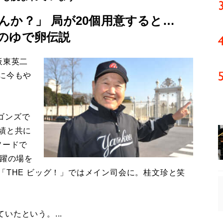
んか？」 局が20個用意すると…
のゆで卵伝説
板東英二
に今もや
ゴンズで
績と共に
ソードで
活躍の場を
「THE ビッグ！」ではメイン司会に。桂文珍と笑
たという。...