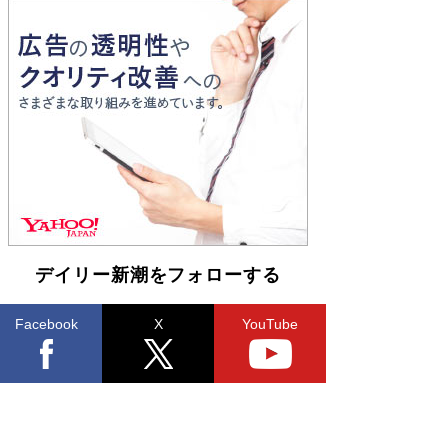
Book Bang
「『火垂るの墓』は、大嘘である」原作者が抱き
続けた“自責の念”とは…「自己憐憫は描きたくな
い」監督が徹底的にこだわったこと（後編） #
戦争の記憶
Book Bang
デイリー新潮をフォローする
Facebook
X
YouTube