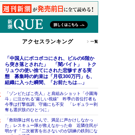
アクセスランキング
一覧
「中国人にボコボコにされ、ビルの6階か
ら突き落とされた」 「闇バイト」 トク
リュウの使い捨てにされた悲惨すぎる実
態 募集時の約束は「月収300万円」も、
組織に入った瞬間、「お前たちは…」
「ゾンビたばこ売人」と肩組みショット「小園海
斗」に注がれる“厳しい視線” 昨季の首位打者も
今季は打撃低調、守備にも不安 「レギュラー剥
奪も選択肢のひとつに」
「救助隊は何もせんで、満足に声かけしなかっ
た」レスキュー隊が救えなかった命 近隣住民が
明かす「二次被害を出さないのが訓練の鉄則にな