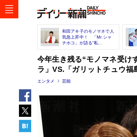
和田アキ子のモノマネで人
気急上昇中！ 「Mr.シャ
チホコ」が語る“私...
今年生き残る“モノマネ受け
ラ」VS.「ガリットチュウ福
エンタメ
芸能