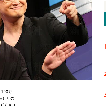
100万
乗したの
つ“チョコ