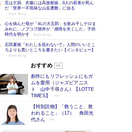
舌は欠損、衣服には高放射線…9人の若者が死ん
だ「世界一不気味な山岳遭難」に迫る
Book Bang
心を病んだ母が「4Lの大五郎」を飲み干しゲロま
みれに…ノブコブ徳井が「感情を失くした」子供
時代を明かす
Book Bang
石田夏穂『わたしを庇わないで』人間のいいとこ
ろよりも悪いところを書きたい【インタビュー】
Book Bang
73歳でも働くしかない 「老後レス時代」
おすすめ
に交通誘導員の独白が話題
Book Bang
創作にもリフレッシュにもガ
「なんで？ そんな馬鹿な……」90歳になった作
ムを愛用（ジャズピアニス
家・阿刀田高さんが、ひとり暮らしの生活を明か
ト 山中千尋さん）【LOTTE
す
Book Bang
TIMES】
PR
追悼・東野圭吾さん 週間ベストセラーランキン
【特別読物】「救うこと、救
グに『容疑者Xの献身』『白夜行』など代表作が
われること」（17） 角田光
並ぶ［文庫ベストセラー］
Book Bang
代さん
PR
和田秀樹の70代、80代向け新書がベスト3を独
占 上半期1位にも選出［新書ベストセラー］