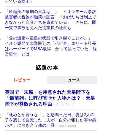
っている様子」
「玖瑠美の最期の言葉は…」 イオンモール事故
被害者の親族が慟哭の証言 「おばたちは制止で
きなかった自分たちを責めている」 さらに、間
一髪で事故を免れた従業員の証言も
「父の遺産を最良の状態で引き継ぐことが…」
イオン爆発で非難殺到の「ハビタ」エリート社長
はハーバードでMBA取得 かつて語っていた「経
営哲学」とは
話題の本
レビュー
ニュース
英国で「末席」を用意された天皇陛下を
「最前列」に呼び寄せた人物とは？ 天皇
陛下が尊敬される理由
Book Bang
「死ぬとか言うな！」と怒鳴った日、妻は2人の
子を残して自死した…夫が「自分の犯した罪や愚
かさ」に向き合う魂の一冊
Book Bang