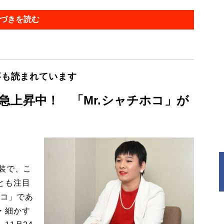
づきを読む
事も読まれています
急上昇中！ 「Mr.シャチホコ」が
装で、こ
とも注目
ホコ」であ
・細かす