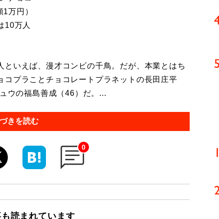
額1万円）
10万人
人といえば、漫才コンビの千鳥。だが、本業とはち
ョコプラことチョコレートプラネットの長田庄平
ウの福島善成（46）だ。...
づきを読む
0
事も読まれています