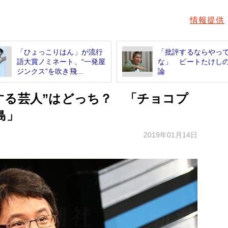
情報提供
「ひょっこりはん」が流行
「批評するならやっ
語大賞ノミネート、“一発屋
な」 ビートたけし
ジンクス”を吹き飛...
論
する芸人”はどっち？ 「チョコプ
島」
2019年01月14日