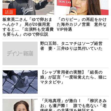
話題
板東英二さん「ゆで卵おま
「のりピー」の再起をかけ
へんか？」 局が20個用意
た海外カジノ営業 意外な
すると… 「出演料も交通費
VIP待遇
も要らん」のゆで卵伝説
野口五郎、タニマチはソープ経営
者 妻・三井ゆりは気付いていた
【シャブ常用者の実態】「組長の
娘」が証言「一度味覚えたら、猫に
マタタビや」
「天地真理」が激白！ 「柳沢きみ
お」も瀬戸際！ 誰でも危ない「老
後破産」の共通項を検証する