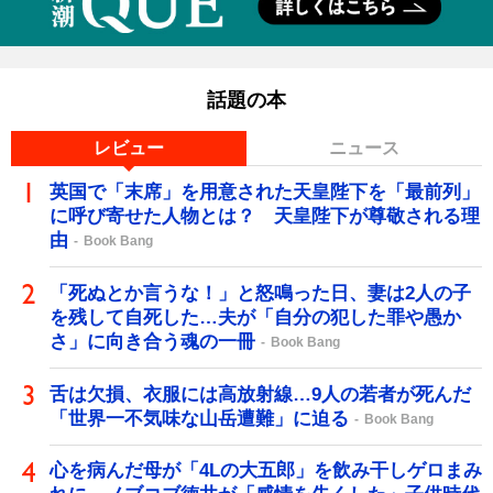
話題の本
レビュー
ニュース
英国で「末席」を用意された天皇陛下を「最前列」
に呼び寄せた人物とは？ 天皇陛下が尊敬される理
由
Book Bang
「死ぬとか言うな！」と怒鳴った日、妻は2人の子
を残して自死した…夫が「自分の犯した罪や愚か
さ」に向き合う魂の一冊
Book Bang
舌は欠損、衣服には高放射線…9人の若者が死んだ
「世界一不気味な山岳遭難」に迫る
Book Bang
心を病んだ母が「4Lの大五郎」を飲み干しゲロまみ