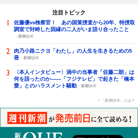
注目トピック
佐藤優vs検察官！ あの国策捜査から20年、特捜取
調室で対峙した因縁の二人がいま語り合ったこと
新潮QUE
肉乃小路ニクヨ「わたし」の人生を生きるための5
冊
新潮QUE
〈本人インタビュー〉渦中の当事者「佐藤二朗」は
何を語ったのか――「フジテレビ」で起きた「橋本
愛」とのハラスメント騒動
新潮QUE
「新潮QUE」とは？