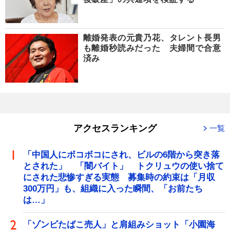
離婚発表の元貴乃花、タレント長男
も離婚秒読みだった 夫婦間で合意
済み
アクセスランキング
一覧
「中国人にボコボコにされ、ビルの6階から突き落
とされた」 「闇バイト」 トクリュウの使い捨て
にされた悲惨すぎる実態 募集時の約束は「月収
300万円」も、組織に入った瞬間、「お前たち
は…」
「ゾンビたばこ売人」と肩組みショット「小園海