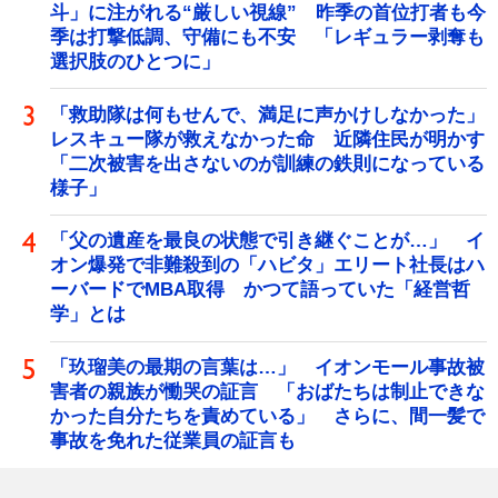
斗」に注がれる“厳しい視線” 昨季の首位打者も今
季は打撃低調、守備にも不安 「レギュラー剥奪も
選択肢のひとつに」
「救助隊は何もせんで、満足に声かけしなかった」
レスキュー隊が救えなかった命 近隣住民が明かす
「二次被害を出さないのが訓練の鉄則になっている
様子」
「父の遺産を最良の状態で引き継ぐことが…」 イ
オン爆発で非難殺到の「ハビタ」エリート社長はハ
ーバードでMBA取得 かつて語っていた「経営哲
学」とは
「玖瑠美の最期の言葉は…」 イオンモール事故被
害者の親族が慟哭の証言 「おばたちは制止できな
かった自分たちを責めている」 さらに、間一髪で
事故を免れた従業員の証言も