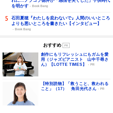
れに…ノブコブ徳井が「感情を失くした」子供時代
を明かす
Book Bang
石田夏穂『わたしを庇わないで』人間のいいところ
よりも悪いところを書きたい【インタビュー】
Book Bang
おすすめ
創作にもリフレッシュにもガムを愛
用（ジャズピアニスト 山中千尋さ
ん）【LOTTE TIMES】
PR
【特別読物】「救うこと、救われる
こと」（17） 角田光代さん
PR