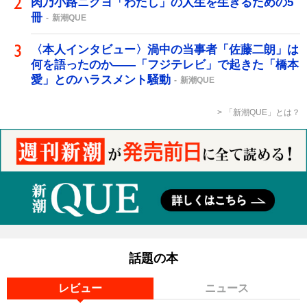
肉乃小路ニクヨ「わたし」の人生を生きるための5
冊
新潮QUE
〈本人インタビュー〉渦中の当事者「佐藤二朗」は
何を語ったのか――「フジテレビ」で起きた「橋本
愛」とのハラスメント騒動
新潮QUE
「新潮QUE」とは？
話題の本
レビュー
ニュース