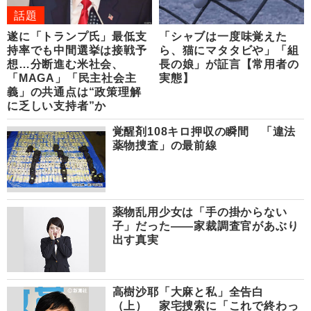
話題
遂に「トランプ氏」最低支
「シャブは一度味覚えた
持率でも中間選挙は接戦予
ら、猫にマタタビや」「組
想…分断進む米社会、
長の娘」が証言【常用者の
「MAGA」「民主社会主
実態】
義」の共通点は“政策理解
に乏しい支持者”か
覚醒剤108キロ押収の瞬間 「違法
薬物捜査」の最前線
薬物乱用少女は「手の掛からない
子」だった――家裁調査官があぶり
出す真実
高樹沙耶「大麻と私」全告白
（上） 家宅捜索に「これで終わっ