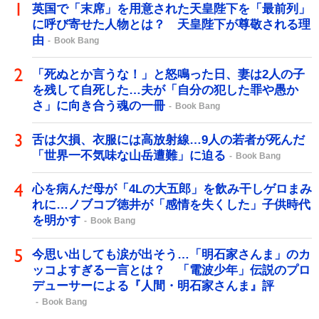
英国で「末席」を用意された天皇陛下を「最前列」
に呼び寄せた人物とは？ 天皇陛下が尊敬される理
由
Book Bang
「死ぬとか言うな！」と怒鳴った日、妻は2人の子
を残して自死した…夫が「自分の犯した罪や愚か
さ」に向き合う魂の一冊
Book Bang
舌は欠損、衣服には高放射線…9人の若者が死んだ
「世界一不気味な山岳遭難」に迫る
Book Bang
心を病んだ母が「4Lの大五郎」を飲み干しゲロまみ
れに…ノブコブ徳井が「感情を失くした」子供時代
を明かす
Book Bang
今思い出しても涙が出そう…「明石家さんま」のカ
ッコよすぎる一言とは？ 「電波少年」伝説のプロ
デューサーによる『人間・明石家さんま』評
Book Bang