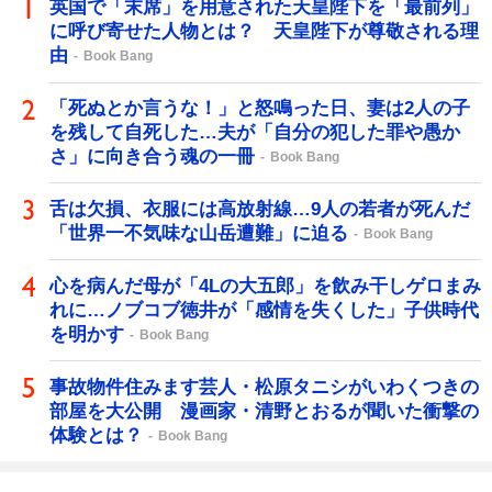
英国で「末席」を用意された天皇陛下を「最前列」
に呼び寄せた人物とは？ 天皇陛下が尊敬される理
由
Book Bang
「死ぬとか言うな！」と怒鳴った日、妻は2人の子
を残して自死した…夫が「自分の犯した罪や愚か
さ」に向き合う魂の一冊
Book Bang
舌は欠損、衣服には高放射線…9人の若者が死んだ
「世界一不気味な山岳遭難」に迫る
Book Bang
心を病んだ母が「4Lの大五郎」を飲み干しゲロまみ
れに…ノブコブ徳井が「感情を失くした」子供時代
を明かす
Book Bang
事故物件住みます芸人・松原タニシがいわくつきの
部屋を大公開 漫画家・清野とおるが聞いた衝撃の
体験とは？
Book Bang