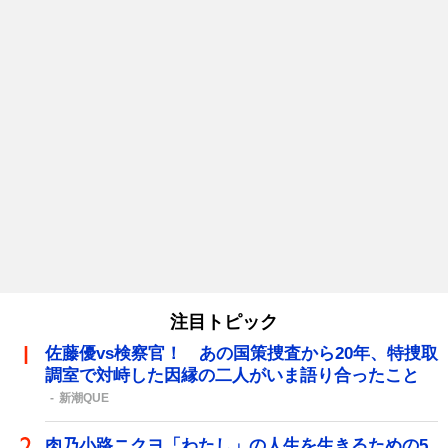
注目トピック
佐藤優vs検察官！ あの国策捜査から20年、特捜取
調室で対峙した因縁の二人がいま語り合ったこと
新潮QUE
肉乃小路ニクヨ「わたし」の人生を生きるための5