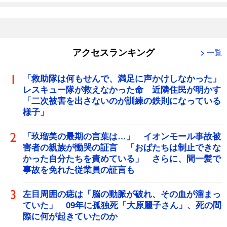
アクセスランキング
一覧
「救助隊は何もせんで、満足に声かけしなかった」
レスキュー隊が救えなかった命 近隣住民が明かす
「二次被害を出さないのが訓練の鉄則になっている
様子」
「玖瑠美の最期の言葉は…」 イオンモール事故被
害者の親族が慟哭の証言 「おばたちは制止できな
かった自分たちを責めている」 さらに、間一髪で
事故を免れた従業員の証言も
左目周囲の痣は「脳の動脈が破れ、その血が溜まっ
ていた」 09年に孤独死「大原麗子さん」、死の間
際に何が起きていたのか