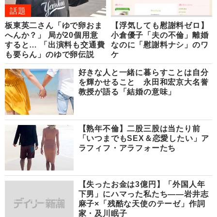
話題
板東英二さん「ゆで卵おま
【浮気しても慰謝料ゼロ】
へんか？」 局が20個用意
小倉優子「夫の不倫」離婚
すると… 「出演料も交通費
なのに「慰謝料ナシ」のワ
も要らん」のゆで卵伝説
ケ
好きな人と一緒に暮らすことは自分
を輝かせること 永田和宏京大名誉
教授が語る「結婚の意味」
【熟年不倫】二股三股は当たり前
「いつまでもSEX＆恋愛したい」ア
ラフィフ・アラフォーたち
【失ったお金は3億円】「外国人年
下男」にハマった私たち――岩井志
麻子×「残酷な天使のテーゼ」作詞
家・及川眠子