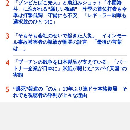
「ゾンビたばこ売人」と肩組みショット「小園海
斗」に注がれる“厳しい視線” 昨季の首位打者も今
季は打撃低調、守備にも不安 「レギュラー剥奪も
選択肢のひとつに」
「そもそも会社のせいで起きた人災」 イオンモー
ル事故被害者の親族が慟哭の証言 「最後の言葉
は…」
「プーチンの戦争を日本製品が支えている」「パー
トナー企業が日本に」米紙が報じた“スパイ天国”の
実態
“爆死”報道の「のん」13年ぶり連ドラ本格復帰 そ
れでも視聴者の評判が上々な理由