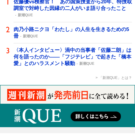
佐藤優vs検察官！ あの国策捜査から20年、特捜取
調室で対峙した因縁の二人がいま語り合ったこと
新潮QUE
肉乃小路ニクヨ「わたし」の人生を生きるための5
冊
新潮QUE
〈本人インタビュー〉渦中の当事者「佐藤二朗」は
何を語ったのか――「フジテレビ」で起きた「橋本
愛」とのハラスメント騒動
新潮QUE
「新潮QUE」とは？