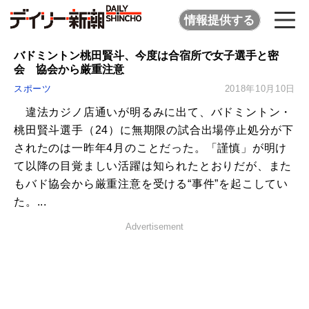
情報提供する
バドミントン桃田賢斗、今度は合宿所で女子選手と密
会 協会から厳重注意
スポーツ
2018年10月10日
違法カジノ店通いが明るみに出て、バドミントン・
桃田賢斗選手（24）に無期限の試合出場停止処分が下
されたのは一昨年4月のことだった。「謹慎」が明け
て以降の目覚ましい活躍は知られたとおりだが、また
もバド協会から厳重注意を受ける“事件”を起こしてい
た。...
Advertisement