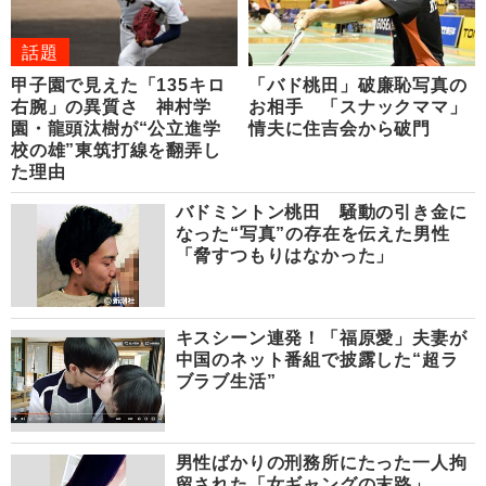
話題
甲子園で見えた「135キロ
「バド桃田」破廉恥写真の
右腕」の異質さ 神村学
お相手 「スナックママ」
園・龍頭汰樹が“公立進学
情夫に住吉会から破門
校の雄”東筑打線を翻弄し
た理由
バドミントン桃田 騒動の引き金に
なった“写真”の存在を伝えた男性
「脅すつもりはなかった」
キスシーン連発！「福原愛」夫妻が
中国のネット番組で披露した“超ラ
ブラブ生活”
男性ばかりの刑務所にたった一人拘
留された「女ギャングの末路」