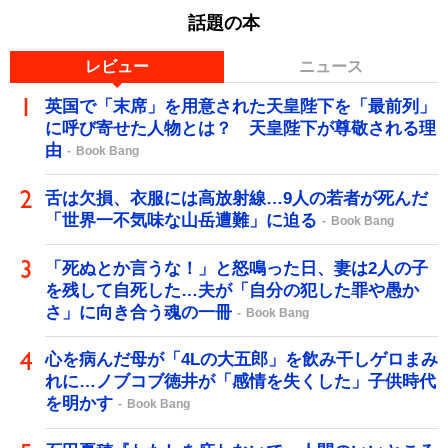
話題の本
レビュー
ニュース
英国で「末席」を用意された天皇陛下を「最前列」
に呼び寄せた人物とは？ 天皇陛下が尊敬される理
由
Book Bang
舌は欠損、衣服には高放射線…9人の若者が死んだ
「世界一不気味な山岳遭難」に迫る
Book Bang
「死ぬとか言うな！」と怒鳴った日、妻は2人の子
を残して自死した…夫が「自分の犯した罪や愚か
さ」に向き合う魂の一冊
Book Bang
心を病んだ母が「4Lの大五郎」を飲み干しゲロまみ
れに…ノブコブ徳井が「感情を失くした」子供時代
を明かす
Book Bang