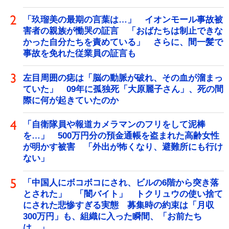
「玖瑠美の最期の言葉は…」 イオンモール事故被
害者の親族が慟哭の証言 「おばたちは制止できな
かった自分たちを責めている」 さらに、間一髪で
事故を免れた従業員の証言も
左目周囲の痣は「脳の動脈が破れ、その血が溜まっ
ていた」 09年に孤独死「大原麗子さん」、死の間
際に何が起きていたのか
「自衛隊員や報道カメラマンのフリをして泥棒
を…」 500万円分の預金通帳を盗まれた高齢女性
が明かす被害 「外出が怖くなり、避難所にも行け
ない」
「中国人にボコボコにされ、ビルの6階から突き落
とされた」 「闇バイト」 トクリュウの使い捨て
にされた悲惨すぎる実態 募集時の約束は「月収
300万円」も、組織に入った瞬間、「お前たち
は…」