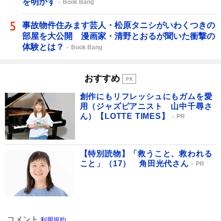
を明かす
Book Bang
事故物件住みます芸人・松原タニシがいわくつきの
部屋を大公開 漫画家・清野とおるが聞いた衝撃の
体験とは？
Book Bang
おすすめ
創作にもリフレッシュにもガムを愛
用（ジャズピアニスト 山中千尋さ
ん）【LOTTE TIMES】
PR
【特別読物】「救うこと、救われる
こと」（17） 角田光代さん
PR