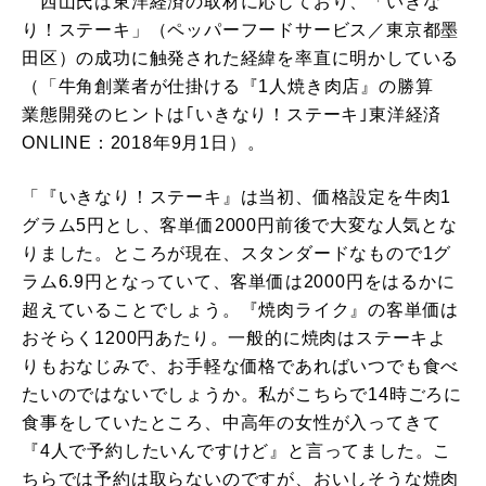
西山氏は東洋経済の取材に応じており、「いきな
り！ステーキ」（ペッパーフードサービス／東京都墨
田区）の成功に触発された経緯を率直に明かしている
（「牛角創業者が仕掛ける『1人焼き肉店』の勝算
業態開発のヒントは｢いきなり！ステーキ｣東洋経済
ONLINE：2018年9月1日）。
「『いきなり！ステーキ』は当初、価格設定を牛肉1
グラム5円とし、客単価2000円前後で大変な人気とな
りました。ところが現在、スタンダードなもので1グ
ラム6.9円となっていて、客単価は2000円をはるかに
超えていることでしょう。『焼肉ライク』の客単価は
おそらく1200円あたり。一般的に焼肉はステーキよ
りもおなじみで、お手軽な価格であればいつでも食べ
たいのではないでしょうか。私がこちらで14時ごろに
食事をしていたところ、中高年の女性が入ってきて
『4人で予約したいんですけど』と言ってました。こ
ちらでは予約は取らないのですが、おいしそうな焼肉