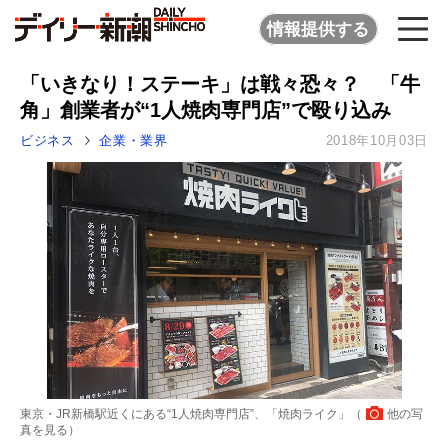
情報提供する
「いきなり！ステーキ」は戦々恐々？ 「牛
角」創業者が“1人焼肉専門店”で殴り込み
ビジネス
企業・業界
2018年10月03日
東京・JR新橋駅近くにある“1人焼肉専門店”、「焼肉ライク」（
他の写
真を見る
）