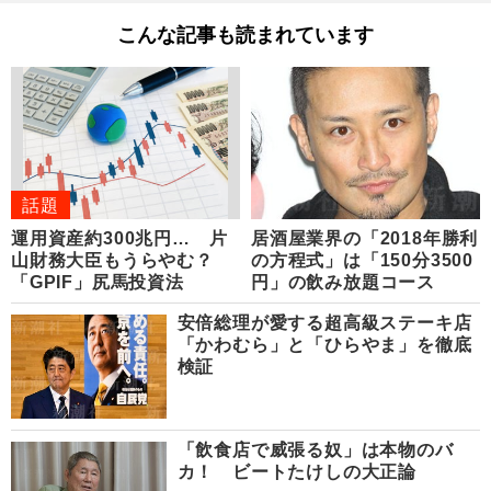
こんな記事も読まれています
話題
運用資産約300兆円… 片
居酒屋業界の「2018年勝利
山財務大臣もうらやむ？
の方程式」は「150分3500
「GPIF」尻馬投資法
円」の飲み放題コース
安倍総理が愛する超高級ステーキ店
「かわむら」と「ひらやま」を徹底
検証
「飲食店で威張る奴」は本物のバ
カ！ ビートたけしの大正論