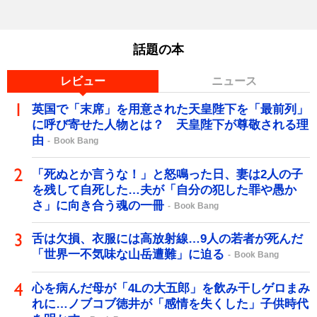
話題の本
レビュー
ニュース
英国で「末席」を用意された天皇陛下を「最前列」
に呼び寄せた人物とは？ 天皇陛下が尊敬される理
由
Book Bang
「死ぬとか言うな！」と怒鳴った日、妻は2人の子
を残して自死した…夫が「自分の犯した罪や愚か
さ」に向き合う魂の一冊
Book Bang
舌は欠損、衣服には高放射線…9人の若者が死んだ
「世界一不気味な山岳遭難」に迫る
Book Bang
心を病んだ母が「4Lの大五郎」を飲み干しゲロまみ
れに…ノブコブ徳井が「感情を失くした」子供時代