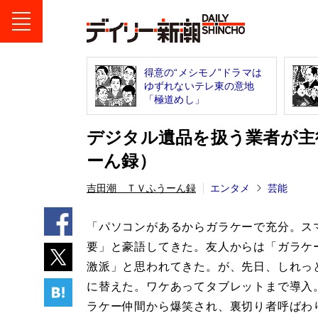
得意の“メシモノ”ドラマは
ゆずれないテレ東の意地
「極道めし」
デジタル遺品を扱う業者が主役
ーん録）
吉田潮 ＴＶふうーん録
エンタメ
芸能
「パソコンがあるからガラケーで充分。ス
要」と豪語してきた。友人からは「ガラケ
激派」と思われてきた。が、先日、しれっ
に替えた。ワケあってタブレットまで導入
ラケー仲間から爆笑され、裏切り者呼ばわ