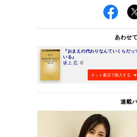
あわせ
『おまえの代わりなんていくらだっ
いる』
坂上 忍
著
ネット書店で購入する
連載