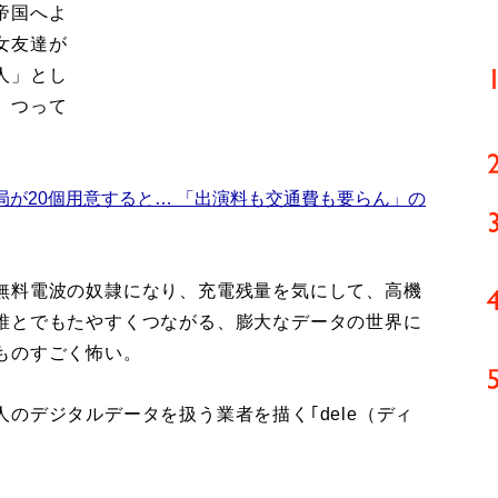
帝国へよ
女友達が
人」とし
。つって
局が20個用意すると… 「出演料も交通費も要らん」の
無料電波の奴隷になり、充電残量を気にして、高機
誰とでもたやすくつながる、膨大なデータの世界に
ものすごく怖い。
デジタルデータを扱う業者を描く｢dele（ディ