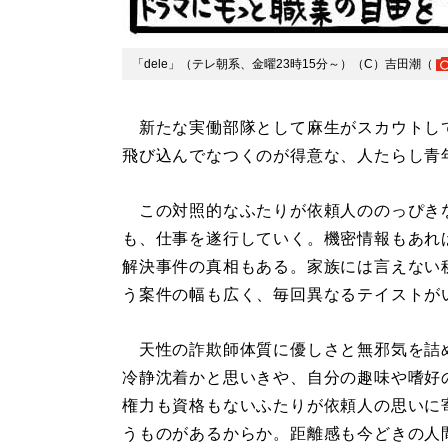
「dele」（テレ朝系、金曜23時15分～）（C）吉田潮（
新たな実働部隊として麻生がスカウトし
飛び込んでなつくのが得意な、人たらし青
この対照的なふたりが依頼人ののっぴき
も、仕事を遂行していく。機密情報もあれ
解決事件の真相もある。家族には言えない
う案件の幅も広く、毎回異なるテイストが
天性の詐欺師体質に優しさと無邪気を詰
冷静沈着かと思いきや、自分の趣味や嗜好
権力も資格もないふたりが依頼人の思いに
うものがあるからか。距離感も今どきの人