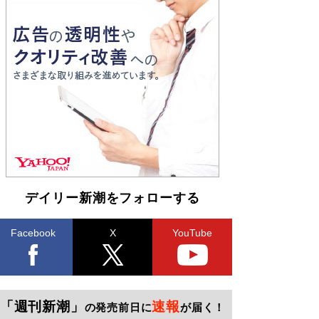
デイリー新潮をフォローする
Facebook
X
YouTube
「週刊新潮」
速報
の発売前日に
が届く！