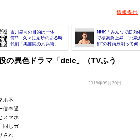
情報提供
吉川晃司の目的は一体
NHK「みんなで筋肉
何!? 久々に見所のある時
で検索急上昇 “北欧
代劇「黒書院の六兵衛」
師”の村雨辰剛って何..
の異色ドラマ「dele」（TVふう
2018年09月30日
マホ不
ー信奉過
とスマホ
。同じガ
りされ