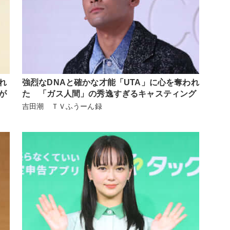
れ
強烈なDNAと確かな才能「UTA」に心を奪われ
が
た 「ガス人間」の秀逸すぎるキャスティング
吉田潮 ＴＶふうーん録