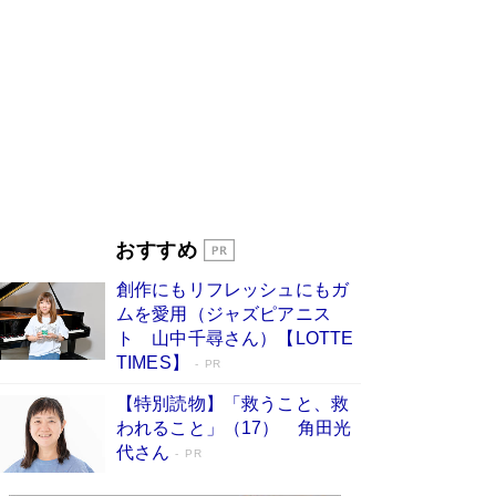
ンガ」も収録
Book Bang
美輪明宏 晩年の回答を集めた『ほほえんで生き
るための人生相談』がランクイン［エンターテイ
メントベストセラー］
Book Bang
「『火垂るの墓』は、大嘘である」原作者が抱き
続けた“自責の念”とは…「自己憐憫は描きたくな
い」監督が徹底的にこだわったこと（後編） #
戦争の記憶
Book Bang
東野圭吾、伊坂幸太郎の人気シリーズ最新作どち
おすすめ
らも文庫化 映画化された直木賞受賞作もランク
イン［文庫ベストセラー］
Book Bang
創作にもリフレッシュにもガ
皇室はなぜ世界から尊敬されているのか？ 「天
ムを愛用（ジャズピアニス
皇陛下はお元気でおられるか」がサウジ国王の第
ト 山中千尋さん）【LOTTE
一声になる理由
Book Bang
TIMES】
PR
【特別読物】「救うこと、救
われること」（17） 角田光
代さん
PR