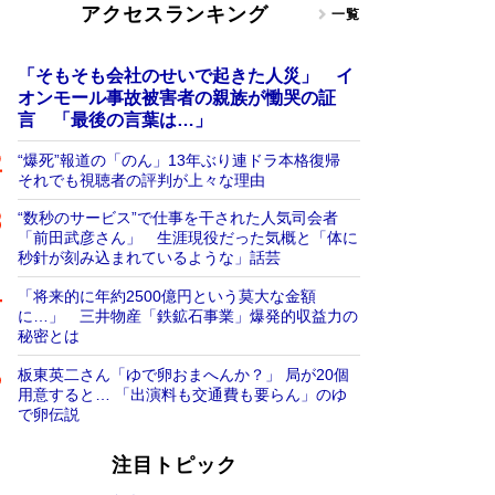
アクセスランキング
一覧
「そもそも会社のせいで起きた人災」 イ
オンモール事故被害者の親族が慟哭の証
言 「最後の言葉は…」
“爆死”報道の「のん」13年ぶり連ドラ本格復帰
それでも視聴者の評判が上々な理由
“数秒のサービス”で仕事を干された人気司会者
「前田武彦さん」 生涯現役だった気概と「体に
秒針が刻み込まれているような」話芸
「将来的に年約2500億円という莫大な金額
に…」 三井物産「鉄鉱石事業」爆発的収益力の
秘密とは
板東英二さん「ゆで卵おまへんか？」 局が20個
用意すると… 「出演料も交通費も要らん」のゆ
で卵伝説
注目トピック