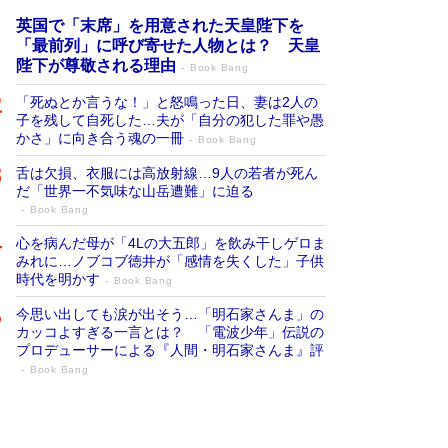
英国で「末席」を用意された天皇陛下を
「最前列」に呼び寄せた人物とは？ 天皇
陛下が尊敬される理由
Book Bang
「死ぬとか言うな！」と怒鳴った日、妻は2人の
子を残して自死した…夫が「自分の犯した罪や愚
かさ」に向き合う魂の一冊
Book Bang
舌は欠損、衣服には高放射線…9人の若者が死ん
だ「世界一不気味な山岳遭難」に迫る
Book Bang
心を病んだ母が「4Lの大五郎」を飲み干しゲロま
みれに…ノブコブ徳井が「感情を失くした」子供
時代を明かす
Book Bang
今思い出しても涙が出そう…「明石家さんま」の
カッコよすぎる一言とは？ 「電波少年」伝説の
プロデューサーによる『人間・明石家さんま』評
Book Bang
「宇宙兄弟」最終46巻がベストセラー1
位 宇宙開発への関心を押し上げた18年の
物語に幕 特装版には「宇宙で描かれたマ