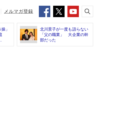
メルマガ登録
体操」
北川景子が一度も語らない
庭
「父の職業」 大企業の幹
.
部だった