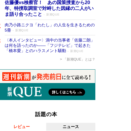
佐藤優vs検察官！ あの国策捜査から20
年、特捜取調室で対峙した因縁の二人がい
ま語り合ったこと
新潮QUE
肉乃小路ニクヨ「わたし」の人生を生きるための
5冊
新潮QUE
〈本人インタビュー〉渦中の当事者「佐藤二朗」
は何を語ったのか――「フジテレビ」で起きた
「橋本愛」とのハラスメント騒動
新潮QUE
「新潮QUE」とは？
話題の本
レビュー
ニュース