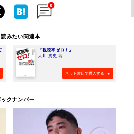
0
て読みたい関連本
て
『視聴率ゼロ！』
大川 貴史
著
ネット書店で購入する
バックナンバー