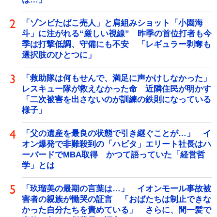
「ゾンビたばこ売人」と肩組みショット「小園海
斗」に注がれる“厳しい視線” 昨季の首位打者も今
季は打撃低調、守備にも不安 「レギュラー剥奪も
選択肢のひとつに」
「救助隊は何もせんで、満足に声かけしなかった」
レスキュー隊が救えなかった命 近隣住民が明かす
「二次被害を出さないのが訓練の鉄則になっている
様子」
「父の遺産を最良の状態で引き継ぐことが…」 イ
オン爆発で非難殺到の「ハビタ」エリート社長はハ
ーバードでMBA取得 かつて語っていた「経営哲
学」とは
「玖瑠美の最期の言葉は…」 イオンモール事故被
害者の親族が慟哭の証言 「おばたちは制止できな
かった自分たちを責めている」 さらに、間一髪で