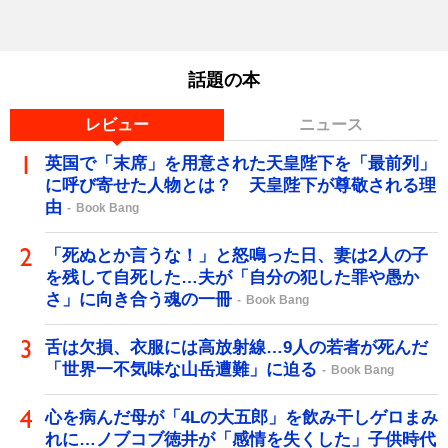
話題の本
レビュー
ニュース
英国で「末席」を用意された天皇陛下を「最前列」
に呼び寄せた人物とは？ 天皇陛下が尊敬される理
由
Book Bang
「死ぬとか言うな！」と怒鳴った日、妻は2人の子
を残して自死した…夫が「自分の犯した罪や愚か
さ」に向き合う魂の一冊
Book Bang
舌は欠損、衣服には高放射線…9人の若者が死んだ
「世界一不気味な山岳遭難」に迫る
Book Bang
心を病んだ母が「4Lの大五郎」を飲み干しゲロまみ
れに…ノブコブ徳井が「感情を失くした」子供時代