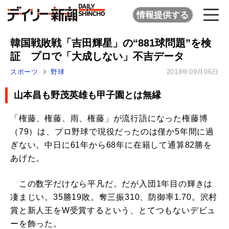
情報提供する
韓国戦敗戦「吉田輝星」の“881球問題”を検
証 プロで「大成しない」不吉データ
スポーツ
野球
2018年09月06日
山本昌も野茂英雄も甲子園とは無縁
「権藤、権藤、雨、権藤」が流行語になった権藤博
（79）は、プロ野球で現役だったのは僅か5年間に過
ぎない。中日に61年から68年に在籍して通算82勝を
あげた。
この数字だけなら平凡だ。だが入団1年目の輝きは
凄まじい。35勝19敗。奪三振310、防御率1.70。沢村
賞と新人王をW受賞するという、とてつもないデビュ
ーを飾った。