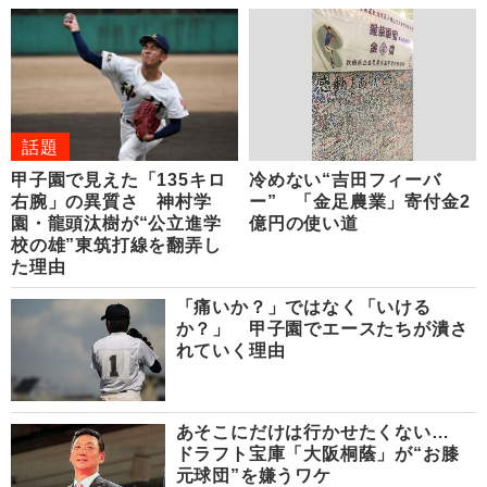
話題
甲子園で見えた「135キロ
冷めない“吉田フィーバ
右腕」の異質さ 神村学
ー” 「金足農業」寄付金2
園・龍頭汰樹が“公立進学
億円の使い道
校の雄”東筑打線を翻弄し
た理由
「痛いか？」ではなく「いける
か？」 甲子園でエースたちが潰さ
れていく理由
あそこにだけは行かせたくない…
ドラフト宝庫「大阪桐蔭」が“お膝
元球団”を嫌うワケ