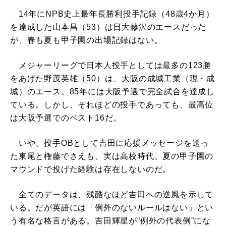
14年にNPB史上最年長勝利投手記録（48歳4か月）
を達成した山本昌（53）は日大藤沢のエースだった
が、春も夏も甲子園の出場記録はない。
メジャーリーグで日本人投手としては最多の123勝
をあげた野茂英雄（50）は、大阪の成城工業（現・成
城）のエース。85年には大阪予選で完全試合を達成し
ている。しかし、それほどの投手であっても、最高位
は大阪予選でのベスト16だ。
いや、投手OBとして吉田に応援メッセージを送っ
た東尾と権藤でさえも、実は高校時代、夏の甲子園の
マウンドで投げた経験は存在しないのだ。
全てのデータは、残酷なほど吉田への逆風を示して
いる。だが英語には「例外のないルールはない」とい
う有名な格言がある。吉田輝星が“例外の代表例”にな