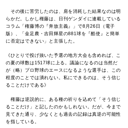
その後に苦労したのは、肩を消耗した結果なのは明
らかだ。しかし権藤は、日刊ゲンダイに連載している
コラム「権藤博の『奔放主義』」で8月26日（電子
版）、「金足農・吉田輝星の881球を『酷使』と簡単
に否定はできない」と主張した。
《ひとりで投げ抜いた予選の地方大会も含めれば、こ
の夏の球数は1517球に上る。議論になるのは当然だ
が（略）プロ野球のエースになるような選手は、この
程度のことでは潰れない。私にできるのは、そう信じ
ることだけである》
権藤は逆説的に、ある種の祈りを込めて「そう信じ
ることだけ」と記したのかもしれない。だが、今まで
見てきた通り、少なくとも過去の記録は真逆の可能性
を指している。