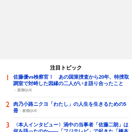
注目トピック
佐藤優vs検察官！ あの国策捜査から20年、特捜取
調室で対峙した因縁の二人がいま語り合ったこと
新潮QUE
肉乃小路ニクヨ「わたし」の人生を生きるための5
冊
新潮QUE
〈本人インタビュー〉渦中の当事者「佐藤二朗」は
何を語ったのか――「フジテレビ」で起きた「橋本