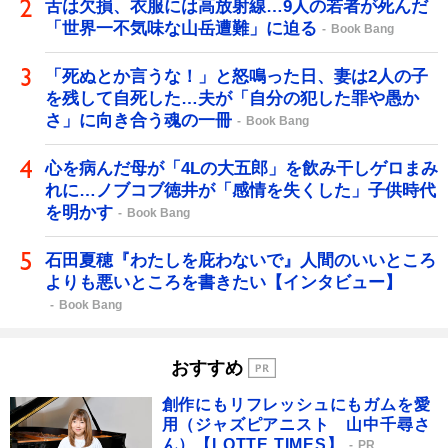
舌は欠損、衣服には高放射線…9人の若者が死んだ
「世界一不気味な山岳遭難」に迫る
Book Bang
「死ぬとか言うな！」と怒鳴った日、妻は2人の子
を残して自死した…夫が「自分の犯した罪や愚か
さ」に向き合う魂の一冊
Book Bang
心を病んだ母が「4Lの大五郎」を飲み干しゲロまみ
れに…ノブコブ徳井が「感情を失くした」子供時代
を明かす
Book Bang
石田夏穂『わたしを庇わないで』人間のいいところ
よりも悪いところを書きたい【インタビュー】
Book Bang
おすすめ
創作にもリフレッシュにもガムを愛
用（ジャズピアニスト 山中千尋さ
ん）【LOTTE TIMES】
PR