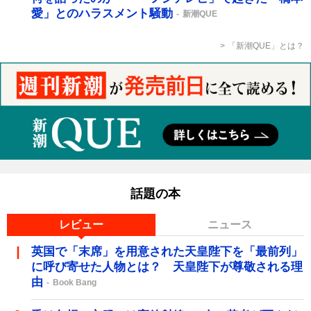
愛」とのハラスメント騒動
新潮QUE
「新潮QUE」とは？
話題の本
レビュー
ニュース
英国で「末席」を用意された天皇陛下を「最前列」
に呼び寄せた人物とは？ 天皇陛下が尊敬される理
由
Book Bang