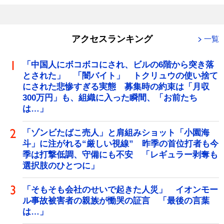
アクセスランキング
一覧
「中国人にボコボコにされ、ビルの6階から突き落
とされた」 「闇バイト」 トクリュウの使い捨て
にされた悲惨すぎる実態 募集時の約束は「月収
300万円」も、組織に入った瞬間、「お前たち
は…」
「ゾンビたばこ売人」と肩組みショット「小園海
斗」に注がれる“厳しい視線” 昨季の首位打者も今
季は打撃低調、守備にも不安 「レギュラー剥奪も
選択肢のひとつに」
「そもそも会社のせいで起きた人災」 イオンモー
ル事故被害者の親族が慟哭の証言 「最後の言葉
は…」