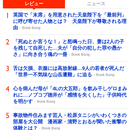
レビュー
ニュース
英国で「末席」を用意された天皇陛下を「最前列」
に呼び寄せた人物とは？ 天皇陛下が尊敬される理
由
Book Bang
「死ぬとか言うな！」と怒鳴った日、妻は2人の子
を残して自死した…夫が「自分の犯した罪や愚か
さ」に向き合う魂の一冊
Book Bang
舌は欠損、衣服には高放射線…9人の若者が死んだ
「世界一不気味な山岳遭難」に迫る
Book Bang
心を病んだ母が「4Lの大五郎」を飲み干しゲロまみ
れに…ノブコブ徳井が「感情を失くした」子供時代
を明かす
Book Bang
事故物件住みます芸人・松原タニシがいわくつきの
部屋を大公開 漫画家・清野とおるが聞いた衝撃の
体験とは？
Book Bang