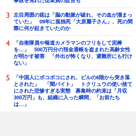
事故を免れた従業員の証言も
左目周囲の痣は「脳の動脈が破れ、その血が溜まっ
ていた」 09年に孤独死「大原麗子さん」、死の間
際に何が起きていたのか
「自衛隊員や報道カメラマンのフリをして泥棒
を…」 500万円分の預金通帳を盗まれた高齢女性
が明かす被害 「外出が怖くなり、避難所にも行け
ない」
「中国人にボコボコにされ、ビルの6階から突き落
とされた」 「闇バイト」 トクリュウの使い捨て
にされた悲惨すぎる実態 募集時の約束は「月収
300万円」も、組織に入った瞬間、「お前たち
は…」