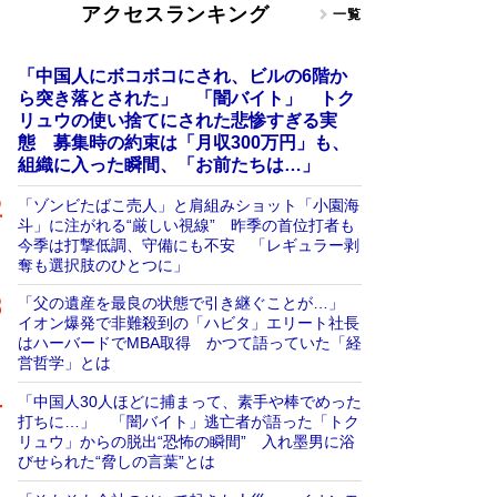
アクセスランキング
一覧
「中国人にボコボコにされ、ビルの6階か
ら突き落とされた」 「闇バイト」 トク
リュウの使い捨てにされた悲惨すぎる実
態 募集時の約束は「月収300万円」も、
組織に入った瞬間、「お前たちは…」
「ゾンビたばこ売人」と肩組みショット「小園海
斗」に注がれる“厳しい視線” 昨季の首位打者も
今季は打撃低調、守備にも不安 「レギュラー剥
奪も選択肢のひとつに」
「父の遺産を最良の状態で引き継ぐことが…」
イオン爆発で非難殺到の「ハビタ」エリート社長
はハーバードでMBA取得 かつて語っていた「経
営哲学」とは
「中国人30人ほどに捕まって、素手や棒でめった
打ちに…」 「闇バイト」逃亡者が語った「トク
リュウ」からの脱出“恐怖の瞬間” 入れ墨男に浴
びせられた“脅しの言葉”とは