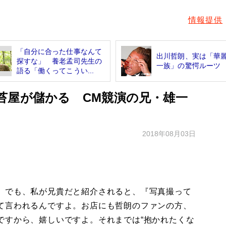
情報提供
「自分に合った仕事なんて
出川哲朗、実は「華
探すな」 養老孟司先生の
一族」の驚愕ルーツ
語る「働くってこうい...
苔屋が儲かる CM競演の兄・雄一
2018年08月03日
。でも、私が兄貴だと紹介されると、『写真撮って
て言われるんですよ。お店にも哲朗のファンの方、
ですから、嬉しいですよ。それまでは“抱かれたくな