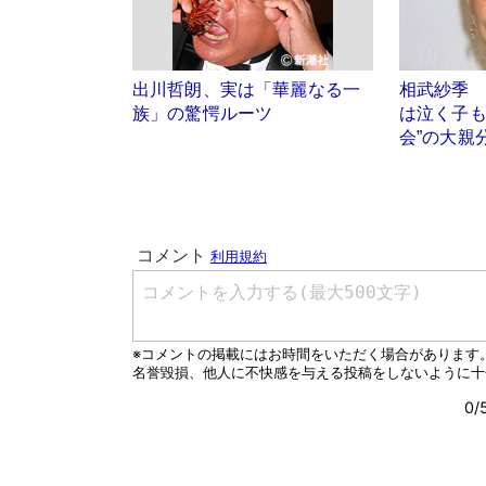
出川哲朗、実は「華麗なる一
相武紗季
族」の驚愕ルーツ
は泣く子も
会”の大親