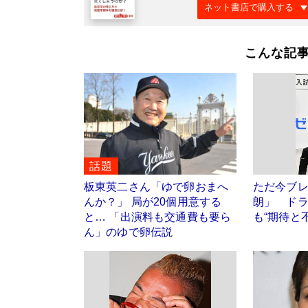
ネット書店で購入する
こんな記
話題
板東英二さん「ゆで卵おまへ
ただ今ブ
んか？」 局が20個用意する
朗」 ド
と… 「出演料も交通費も要ら
も“期待と
ん」のゆで卵伝説