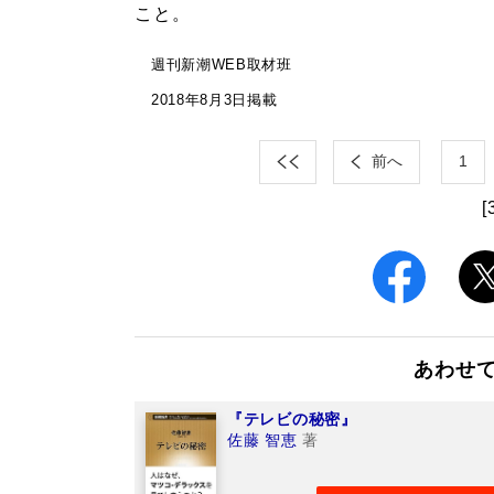
こと。
週刊新潮WEB取材班
2018年8月3日掲載
前へ
1
[
あわせ
『テレビの秘密』
佐藤 智恵
著