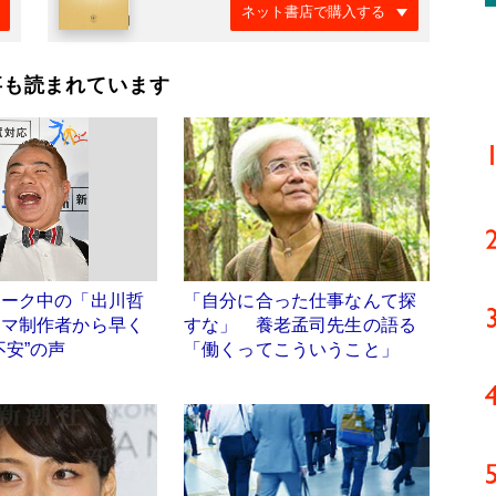
ネット書店で購入する
事も読まれています
レーク中の「出川哲
「自分に合った仕事なんて探
ラマ制作者から早く
すな」 養老孟司先生の語る
不安”の声
「働くってこういうこと」