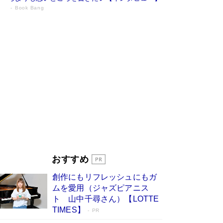
Book Bang
73歳でも働くしかない 「老後レス時代」
に交通誘導員の独白が話題
Book Bang
「『火垂るの墓』は、大嘘である」原作者が抱き
続けた“自責の念”とは…「自己憐憫は描きたくな
い」監督が徹底的にこだわったこと（後編） #
戦争の記憶
Book Bang
「なんで？ そんな馬鹿な……」90歳になった作
家・阿刀田高さんが、ひとり暮らしの生活を明か
す
Book Bang
友近氏、絶賛！ 鎌倉を舞台に、孤独を抱えた
人々が新たな一歩を踏み出す連作短篇集『海のほ
とりのプラネット』試し読み
Book Bang
おすすめ
和田秀樹の70代、80代向け新書がベスト3を独
占 上半期1位にも選出［新書ベストセラー］
創作にもリフレッシュにもガ
Book Bang
ムを愛用（ジャズピアニス
ト 山中千尋さん）【LOTTE
TIMES】
PR