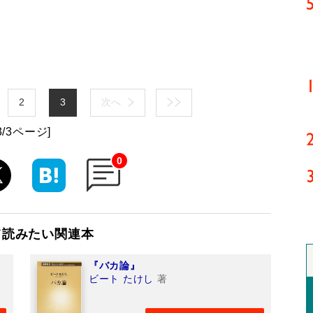
2
3
次へ
3/3ページ]
0
て読みたい関連本
『バカ論』
ビート たけし
著