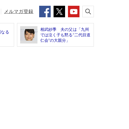
メルマガ登録
相武紗季 夫の父は「九州
麗なる
では泣く子も黙る“二代目道
仁会”の大親分」