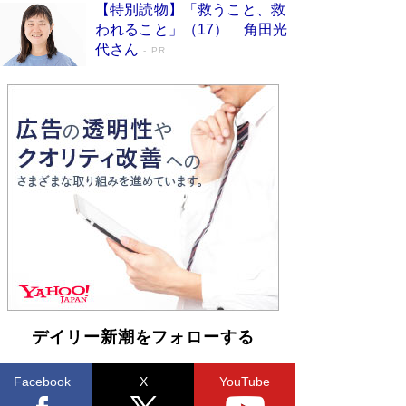
【特別読物】「救うこと、救
われること」（17） 角田光
代さん
PR
デイリー新潮をフォローする
Facebook
X
YouTube