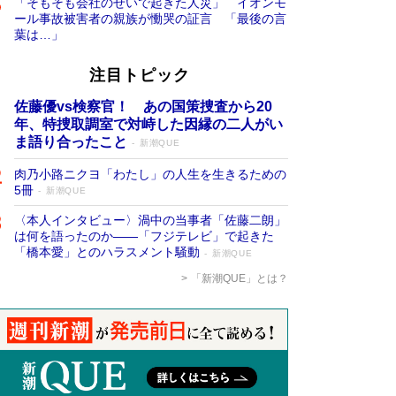
「そもそも会社のせいで起きた人災」 イオンモ
ール事故被害者の親族が慟哭の証言 「最後の言
葉は…」
注目トピック
佐藤優vs検察官！ あの国策捜査から20
年、特捜取調室で対峙した因縁の二人がい
ま語り合ったこと
新潮QUE
肉乃小路ニクヨ「わたし」の人生を生きるための
5冊
新潮QUE
〈本人インタビュー〉渦中の当事者「佐藤二朗」
は何を語ったのか――「フジテレビ」で起きた
「橋本愛」とのハラスメント騒動
新潮QUE
「新潮QUE」とは？