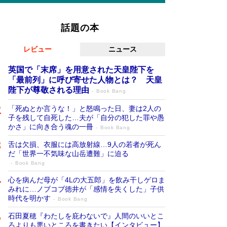
話題の本
レビュー
ニュース
英国で「末席」を用意された天皇陛下を
「最前列」に呼び寄せた人物とは？ 天皇
陛下が尊敬される理由
Book Bang
「死ぬとか言うな！」と怒鳴った日、妻は2人の
子を残して自死した…夫が「自分の犯した罪や愚
かさ」に向き合う魂の一冊
Book Bang
舌は欠損、衣服には高放射線…9人の若者が死ん
だ「世界一不気味な山岳遭難」に迫る
Book Bang
心を病んだ母が「4Lの大五郎」を飲み干しゲロま
みれに…ノブコブ徳井が「感情を失くした」子供
時代を明かす
Book Bang
石田夏穂『わたしを庇わないで』人間のいいとこ
ろよりも悪いところを書きたい【インタビュー】