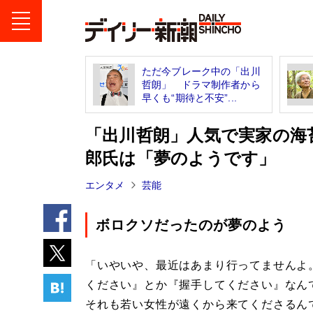
ただ今ブレーク中の「出川
哲朗」 ドラマ制作者から
早くも“期待と不安”...
「出川哲朗」人気で実家の海
郎氏は「夢のようです」
エンタメ
芸能
ボロクソだったのが夢のよう
「いやいや、最近はあまり行ってませんよ
ください』とか『握手してください』なん
それも若い女性が遠くから来てくださるん