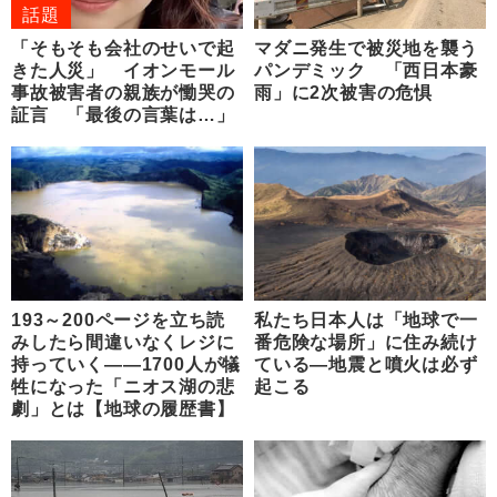
話題
「そもそも会社のせいで起
マダニ発生で被災地を襲う
きた人災」 イオンモール
パンデミック 「西日本豪
事故被害者の親族が慟哭の
雨」に2次被害の危惧
証言 「最後の言葉は…」
193～200ページを立ち読
私たち日本人は「地球で一
みしたら間違いなくレジに
番危険な場所」に住み続け
持っていく――1700人が犠
ている―地震と噴火は必ず
牲になった「ニオス湖の悲
起こる
劇」とは【地球の履歴書】