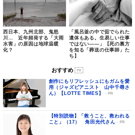
西日本、九州北部、鬼怒
「風呂釜の中で茹でられた
川… 近年頻発する「大雨
遺体もある。生易しい仕事
水害」の原因は地球温暖
ではない――」【死の裏方
化？
を知る「葬送の仕事師」た
ち】
おすすめ
創作にもリフレッシュにもガムを愛
用（ジャズピアニスト 山中千尋さ
ん）【LOTTE TIMES】
PR
【特別読物】「救うこと、救われる
こと」（17） 角田光代さん
PR