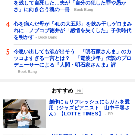
を残して自死した…夫が「自分の犯した罪や愚か
さ」に向き合う魂の一冊
Book Bang
心を病んだ母が「4Lの大五郎」を飲み干しゲロまみ
れに…ノブコブ徳井が「感情を失くした」子供時代
を明かす
Book Bang
今思い出しても涙が出そう…「明石家さんま」のカ
ッコよすぎる一言とは？ 「電波少年」伝説のプロ
デューサーによる『人間・明石家さんま』評
Book Bang
おすすめ
創作にもリフレッシュにもガムを愛
用（ジャズピアニスト 山中千尋さ
ん）【LOTTE TIMES】
PR