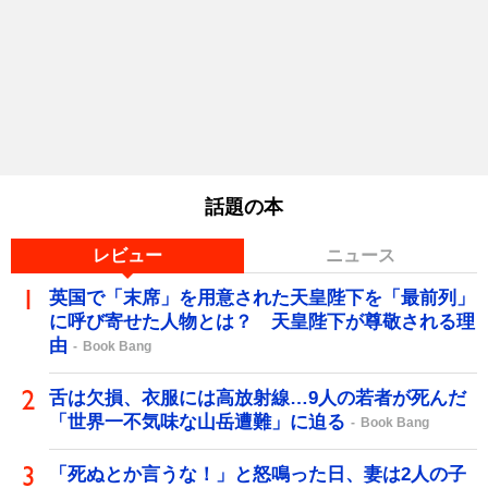
話題の本
レビュー
ニュース
英国で「末席」を用意された天皇陛下を「最前列」
に呼び寄せた人物とは？ 天皇陛下が尊敬される理
由
Book Bang
舌は欠損、衣服には高放射線…9人の若者が死んだ
「世界一不気味な山岳遭難」に迫る
Book Bang
「死ぬとか言うな！」と怒鳴った日、妻は2人の子