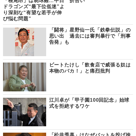
「根尾昂」は制球難…中日
折合い
ドラゴンズ“最下位低迷”よ
り深刻な“有望な若手が伸
び悩む問題”
「闘将」星野仙一氏「鉄拳伝説」の
思い出 過去には審判暴行で「刑事
告発」も
ビートたけし「飲食店で威張る奴は
本物のバカ！」と痛烈批判
江川卓が「甲子園100回記念」始球
式を拒絶するワケ
「松井秀喜」はなぜバットを投げ捨