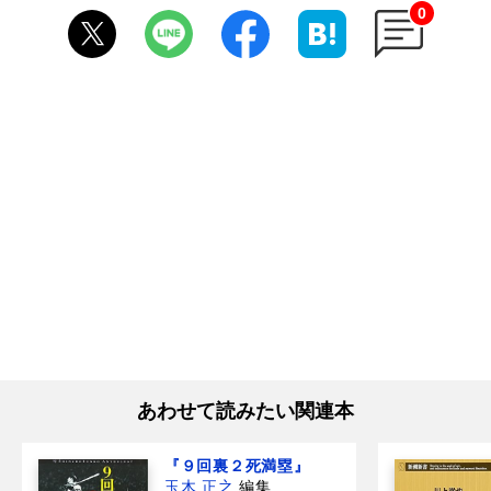
0
あわせて読みたい関連本
『９回裏２死満塁』
玉木 正之
編集