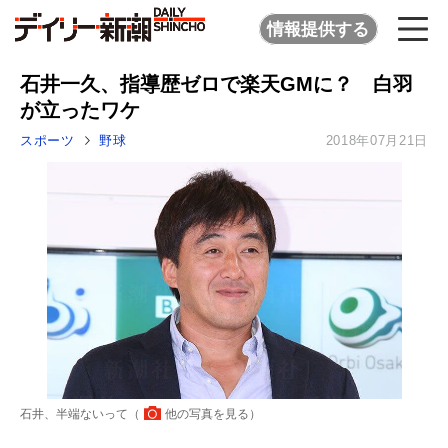
情報提供する
石井一久、指導歴ゼロで楽天GMに？ 白羽
が立ったワケ
スポーツ
野球
2018年07月21日
石井、半端ないって（
他の写真を見る
）