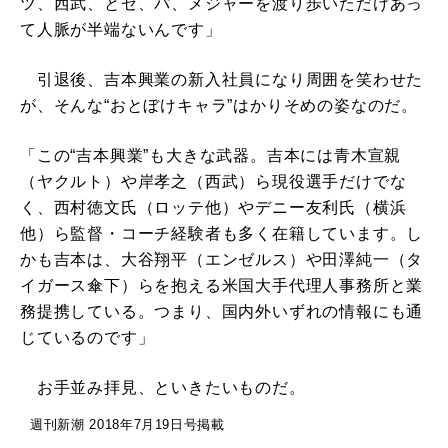
ツ、西武、とセ、パ、メジャーを渡り歩いただけあっ
て人脈が半端ないんです」
引退後、吉本興業の新入社員になり周囲を笑わせた
が、そんな“おとぼけキャラ”はかりそめの姿なのだ。
「この“吉本興業”も大きな武器。吉本には青木宣親
（ヤクルト）や岸孝之（西武）ら現役選手だけでな
く、西村徳文氏（ロッテ他）やデニー友利氏（横浜
他）ら監督・コーチ経験者も多く在籍しています。し
かも吉本は、大谷翔平（エンゼルス）や田澤純一（タ
イガース傘下）らを抱える米国大手代理人事務所と業
務提携している。つまり、国内外いずれの情報にも通
じているのです」
お手並み拝見、といきたいものだ。
週刊新潮 2018年7月19日号掲載