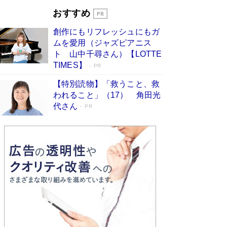
とりのプラネット』試し読み
Book Bang
おすすめ
和田秀樹の70代、80代向け新書がベスト3を独
占 上半期1位にも選出［新書ベストセラー］
創作にもリフレッシュにもガ
Book Bang
ムを愛用（ジャズピアニス
ト 山中千尋さん）【LOTTE
TIMES】
PR
【特別読物】「救うこと、救
われること」（17） 角田光
代さん
PR