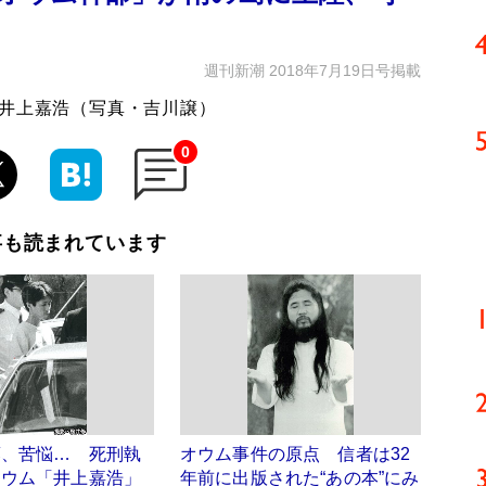
週刊新潮 2018年7月19日号掲載
、井上嘉浩（写真・吉川譲）
0
事も読まれています
藤、苦悩… 死刑執
オウム事件の原点 信者は32
オウム「井上嘉浩」
年前に出版された“あの本”にみ