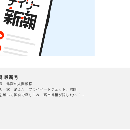
潮 最新号
震 修羅の人間模様
ん一家 消えた「プライベートジェット」帰国
を履いて国会で座りこみ 高市首相が隠したい「...