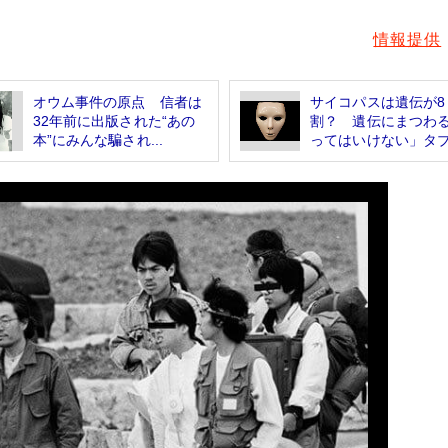
情報提供
オウム事件の原点 信者は
サイコパスは遺伝が8
32年前に出版された“あの
割？ 遺伝にまつわ
本”にみんな騙され...
ってはいけない」タ