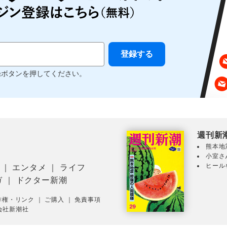
録ボタンを押してください。
週刊新
熊本地
小室さ
ヒール
｜
エンタメ
｜
ライフ
ガ
｜
ドクター新潮
作権・リンク
｜
ご購入
｜
免責事項
会社新潮社