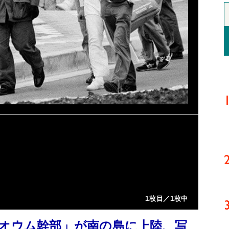
1枚目／1枚中
「オウム幹部」が南の島に上陸、写