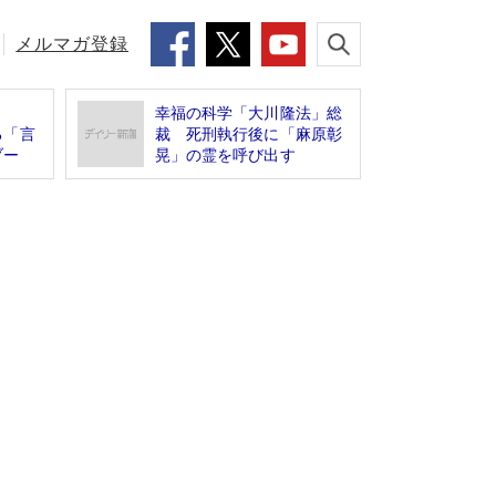
メルマガ登録
幸福の科学「大川隆法」総
る「言
裁 死刑執行後に「麻原彰
ブー
晃」の霊を呼び出す