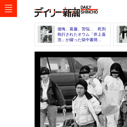
後悔、葛藤、苦悩… 死刑
執行されたオウム「井上嘉
浩」が綴った獄中書簡...