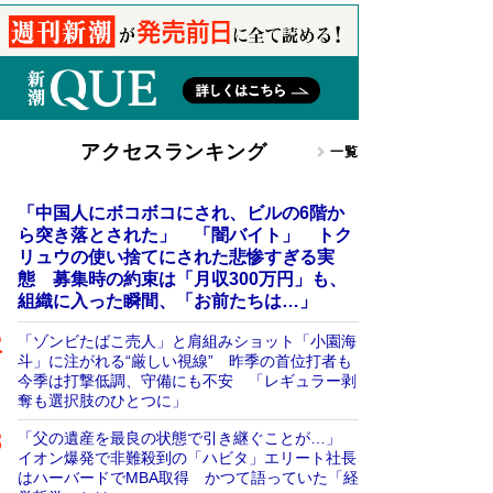
アクセスランキング
一覧
「中国人にボコボコにされ、ビルの6階か
ら突き落とされた」 「闇バイト」 トク
リュウの使い捨てにされた悲惨すぎる実
態 募集時の約束は「月収300万円」も、
組織に入った瞬間、「お前たちは…」
「ゾンビたばこ売人」と肩組みショット「小園海
斗」に注がれる“厳しい視線” 昨季の首位打者も
今季は打撃低調、守備にも不安 「レギュラー剥
奪も選択肢のひとつに」
「父の遺産を最良の状態で引き継ぐことが…」
イオン爆発で非難殺到の「ハビタ」エリート社長
はハーバードでMBA取得 かつて語っていた「経