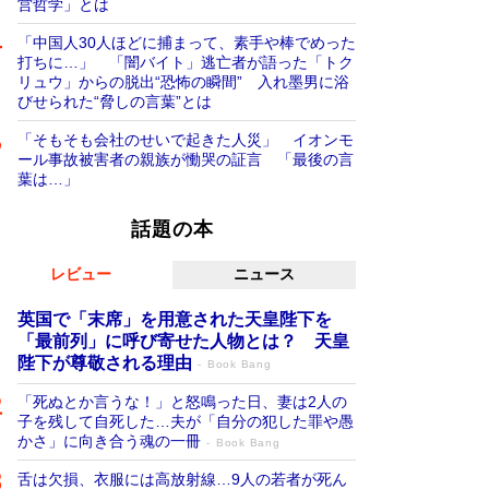
営哲学」とは
「中国人30人ほどに捕まって、素手や棒でめった
打ちに…」 「闇バイト」逃亡者が語った「トク
リュウ」からの脱出“恐怖の瞬間” 入れ墨男に浴
びせられた“脅しの言葉”とは
「そもそも会社のせいで起きた人災」 イオンモ
ール事故被害者の親族が慟哭の証言 「最後の言
葉は…」
話題の本
レビュー
ニュース
英国で「末席」を用意された天皇陛下を
「最前列」に呼び寄せた人物とは？ 天皇
陛下が尊敬される理由
Book Bang
「死ぬとか言うな！」と怒鳴った日、妻は2人の
子を残して自死した…夫が「自分の犯した罪や愚
かさ」に向き合う魂の一冊
Book Bang
舌は欠損、衣服には高放射線…9人の若者が死ん