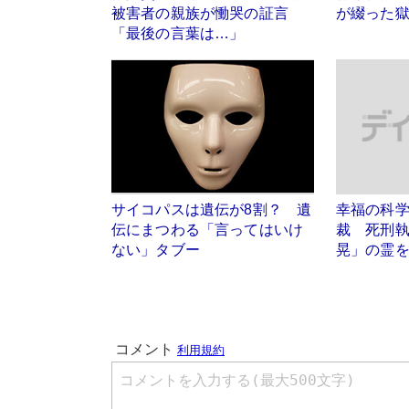
被害者の親族が慟哭の証言
が綴った獄
「最後の言葉は…」
サイコパスは遺伝が8割？ 遺
幸福の科
伝にまつわる「言ってはいけ
裁 死刑
ない」タブー
晃」の霊