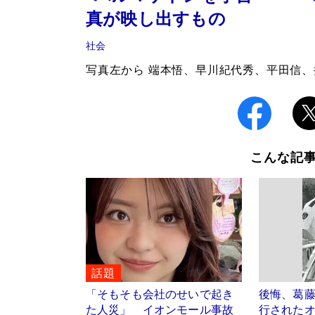
真が映し出すもの
社会
写真左から 端本悟、早川紀代秀、平田信
こんな記
話題
「そもそも会社のせいで起き
後悔、葛
た人災」 イオンモール事故
行された