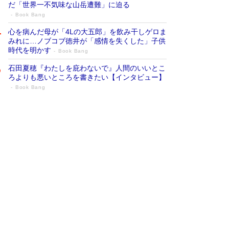
だ「世界一不気味な山岳遭難」に迫る
Book Bang
心を病んだ母が「4Lの大五郎」を飲み干しゲロま
みれに…ノブコブ徳井が「感情を失くした」子供
時代を明かす
Book Bang
石田夏穂『わたしを庇わないで』人間のいいとこ
ろよりも悪いところを書きたい【インタビュー】
Book Bang
73歳でも働くしかない 「老後レス時代」
に交通誘導員の独白が話題
Book Bang
「『火垂るの墓』は、大嘘である」原作者が抱き
続けた“自責の念”とは…「自己憐憫は描きたくな
い」監督が徹底的にこだわったこと（後編） #
戦争の記憶
Book Bang
「なんで？ そんな馬鹿な……」90歳になった作
家・阿刀田高さんが、ひとり暮らしの生活を明か
す
Book Bang
友近氏、絶賛！ 鎌倉を舞台に、孤独を抱えた
人々が新たな一歩を踏み出す連作短篇集『海のほ