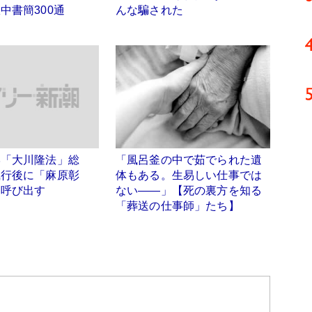
中書簡300通
んな騙された
学「大川隆法」総
「風呂釜の中で茹でられた遺
執行後に「麻原彰
体もある。生易しい仕事では
を呼び出す
ない――」【死の裏方を知る
「葬送の仕事師」たち】