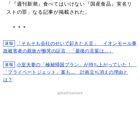
「『週刊新潮』食べてはいけない『国産食品』実名リ
ストの罪」なる記事が掲載された。
＊＊＊
「そもそも会社のせいで起きた人災」 イオンモール事
速報
故被害者の親族が慟哭の証言 「最後の言葉は…」
小室夫妻の「極秘帰国プラン」が持ち上がっていた！
速報
「プライベートジェット」案も… 計画立ち消えの理由と
は？
advertisement