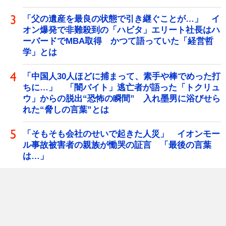
「父の遺産を最良の状態で引き継ぐことが…」 イ
オン爆発で非難殺到の「ハビタ」エリート社長はハ
ーバードでMBA取得 かつて語っていた「経営哲
学」とは
「中国人30人ほどに捕まって、素手や棒でめった打
ちに…」 「闇バイト」逃亡者が語った「トクリュ
ウ」からの脱出“恐怖の瞬間” 入れ墨男に浴びせら
れた“脅しの言葉”とは
「そもそも会社のせいで起きた人災」 イオンモー
ル事故被害者の親族が慟哭の証言 「最後の言葉
は…」