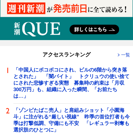
アクセスランキング
一覧
「中国人にボコボコにされ、ビルの6階から突き落
とされた」 「闇バイト」 トクリュウの使い捨て
にされた悲惨すぎる実態 募集時の約束は「月収
300万円」も、組織に入った瞬間、「お前たち
は…」
「ゾンビたばこ売人」と肩組みショット「小園海
斗」に注がれる“厳しい視線” 昨季の首位打者も今
季は打撃低調、守備にも不安 「レギュラー剥奪も
選択肢のひとつに」