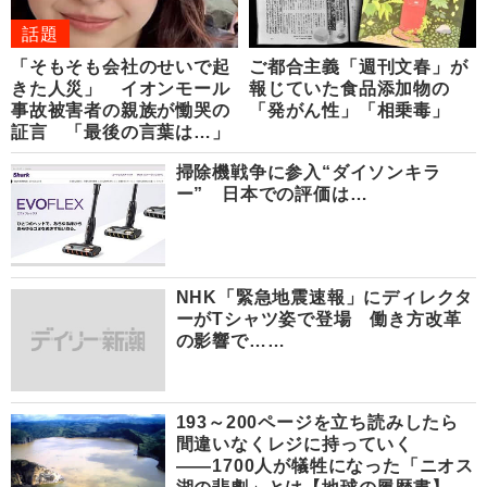
話題
「そもそも会社のせいで起
ご都合主義「週刊文春」が
きた人災」 イオンモール
報じていた食品添加物の
事故被害者の親族が慟哭の
「発がん性」「相乗毒」
証言 「最後の言葉は…」
掃除機戦争に参入“ダイソンキラ
ー” 日本での評価は…
NHK「緊急地震速報」にディレクタ
ーがTシャツ姿で登場 働き方改革
の影響で……
193～200ページを立ち読みしたら
間違いなくレジに持っていく
――1700人が犠牲になった「ニオス