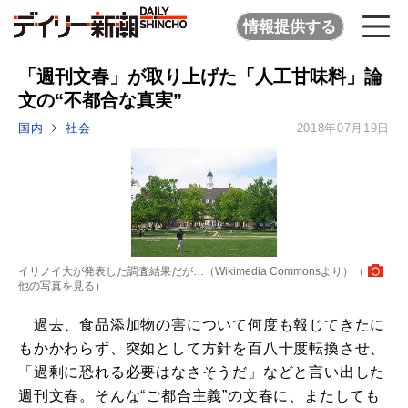
情報提供する
「週刊文春」が取り上げた「人工甘味料」論
文の“不都合な真実”
国内
社会
2018年07月19日
イリノイ大が発表した調査結果だが…（Wikimedia Commonsより）（
他の写真を見る
）
過去、食品添加物の害について何度も報じてきたに
もかかわらず、突如として方針を百八十度転換させ、
「過剰に恐れる必要はなさそうだ」などと言い出した
週刊文春。そんな“ご都合主義”の文春に、またしても