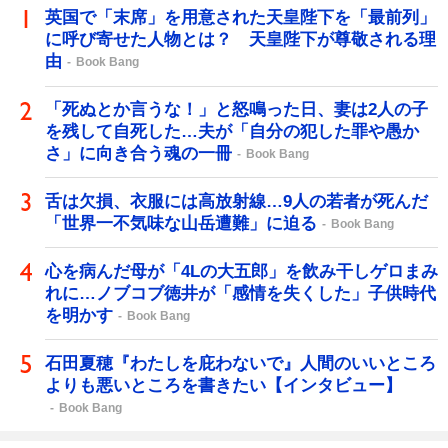
英国で「末席」を用意された天皇陛下を「最前列」
に呼び寄せた人物とは？ 天皇陛下が尊敬される理
由
Book Bang
「死ぬとか言うな！」と怒鳴った日、妻は2人の子
を残して自死した…夫が「自分の犯した罪や愚か
さ」に向き合う魂の一冊
Book Bang
舌は欠損、衣服には高放射線…9人の若者が死んだ
「世界一不気味な山岳遭難」に迫る
Book Bang
心を病んだ母が「4Lの大五郎」を飲み干しゲロまみ
れに…ノブコブ徳井が「感情を失くした」子供時代
を明かす
Book Bang
石田夏穂『わたしを庇わないで』人間のいいところ
よりも悪いところを書きたい【インタビュー】
Book Bang