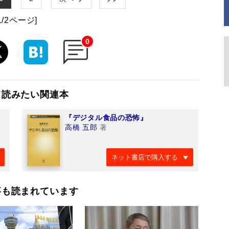
1/2ページ]
0
て読みたい関連本
『デジタル食品の恐怖』
高橋 五郎
著
ネット書店で購入する
事も読まれています