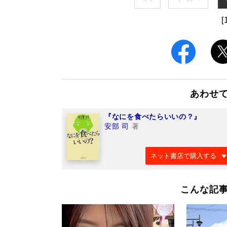
[
あわせ
『なにを食べたらいいの？』
安部 司
著
ネット書店で購入する
こんな記