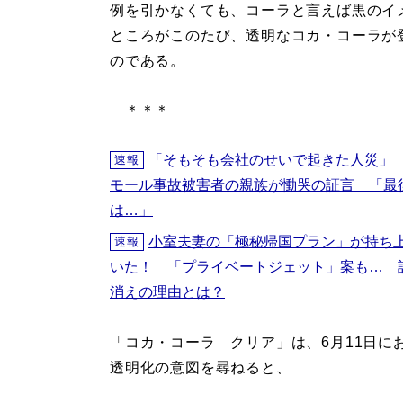
例を引かなくても、コーラと言えば黒のイ
ところがこのたび、透明なコカ・コーラが
のである。
＊＊＊
「そもそも会社のせいで起きた人災」
速報
モール事故被害者の親族が慟哭の証言 「最
は…」
小室夫妻の「極秘帰国プラン」が持ち
速報
いた！ 「プライベートジェット」案も… 
消えの理由とは？
「コカ・コーラ クリア」は、6月11日
透明化の意図を尋ねると、