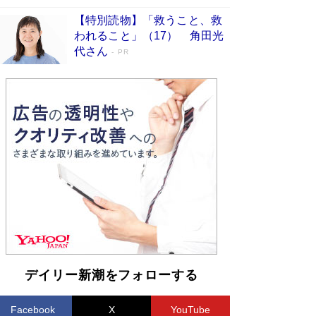
【特別読物】「救うこと、救
われること」（17） 角田光
代さん
PR
デイリー新潮をフォローする
Facebook
X
YouTube