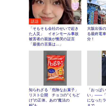
話題
「そもそも会社のせいで起き
大阪出張の
た人災」 イオンモール事故
る最終電車
被害者の親族が慟哭の証言
分！
「最後の言葉は…」
知られざる「危険なお菓子」
「おっぱ
リスト公開 チョコの“くちど
い」――
け”の正体、あの“魔法の
になった
粉”も…
まで