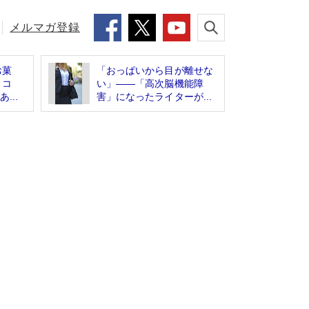
メルマガ登録
お菓
「おっぱいから目が離せな
ョコ
い」――「高次脳機能障
...
害」になったライターが...