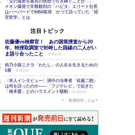
「父の遺産を最良の状態で引き継ぐことが…」
イオン爆発で非難殺到の「ハビタ」エリート社長
はハーバードでMBA取得 かつて語っていた「経
営哲学」とは
注目トピック
佐藤優vs検察官！ あの国策捜査から20
年、特捜取調室で対峙した因縁の二人がい
ま語り合ったこと
新潮QUE
肉乃小路ニクヨ「わたし」の人生を生きるための
5冊
新潮QUE
〈本人インタビュー〉渦中の当事者「佐藤二朗」
は何を語ったのか――「フジテレビ」で起きた
「橋本愛」とのハラスメント騒動
新潮QUE
「新潮QUE」とは？