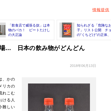
情報提供
「飲食店で威張る奴」は本
知られざる「危険な
物のバカ！ ビートたけし
子」リスト公開 チ
の大正論
の“くちどけ”の正体、あ
場… 日本の飲み物がどんどん
2018年06月13日
は、かの
メリカの
が流れこむ
おける人
小難しい