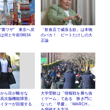
“裏ワザ” 東京へ戻
「飲食店で威張る奴」は本物
は何と午前0時34
のバカ！ ビートたけしの大
正論
いから目が離せな
大学受験は「情報戦を勝ち抜
「高次脳機能障害」
くゲーム」である 狭き門に
ライターが回復する
なった「早慶」「MARCH」
を突破する方法