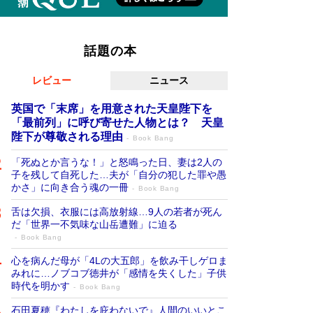
話題の本
レビュー
ニュース
英国で「末席」を用意された天皇陛下を
「最前列」に呼び寄せた人物とは？ 天皇
陛下が尊敬される理由
Book Bang
「死ぬとか言うな！」と怒鳴った日、妻は2人の
子を残して自死した…夫が「自分の犯した罪や愚
かさ」に向き合う魂の一冊
Book Bang
舌は欠損、衣服には高放射線…9人の若者が死ん
だ「世界一不気味な山岳遭難」に迫る
Book Bang
心を病んだ母が「4Lの大五郎」を飲み干しゲロま
みれに…ノブコブ徳井が「感情を失くした」子供
時代を明かす
Book Bang
石田夏穂『わたしを庇わないで』人間のいいとこ