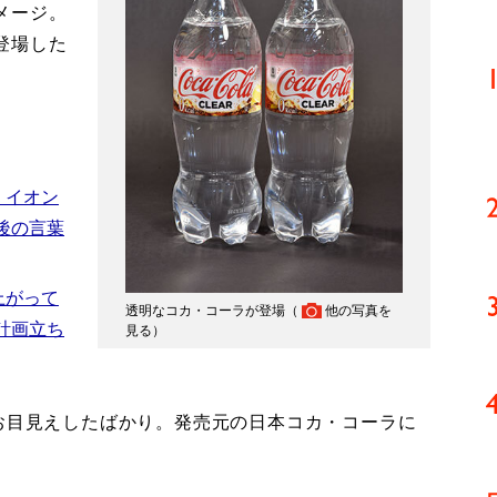
メージ。
登場した
 イオン
後の言葉
上がって
透明なコカ・コーラが登場（
他の写真を
計画立ち
見る
）
にお目見えしたばかり。発売元の日本コカ・コーラに