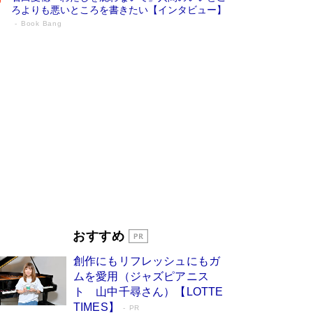
ろよりも悪いところを書きたい【インタビュー】
Book Bang
73歳でも働くしかない 「老後レス時代」
に交通誘導員の独白が話題
Book Bang
「なんで？ そんな馬鹿な……」90歳になった作
家・阿刀田高さんが、ひとり暮らしの生活を明か
す
Book Bang
追悼・東野圭吾さん 週間ベストセラーランキン
グに『容疑者Xの献身』『白夜行』など代表作が
並ぶ［文庫ベストセラー］
Book Bang
和田秀樹の70代、80代向け新書がベスト3を独
占 上半期1位にも選出［新書ベストセラー］
Book Bang
「『火垂るの墓』は、大嘘である」原作者が抱き
おすすめ
続けた“自責の念”とは…「自己憐憫は描きたくな
い」監督が徹底的にこだわったこと（後編） #
創作にもリフレッシュにもガ
戦争の記憶
Book Bang
ムを愛用（ジャズピアニス
ト 山中千尋さん）【LOTTE
TIMES】
PR