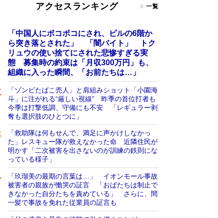
アクセスランキング
一覧
「中国人にボコボコにされ、ビルの6階か
ら突き落とされた」 「闇バイト」 トク
リュウの使い捨てにされた悲惨すぎる実
態 募集時の約束は「月収300万円」も、
組織に入った瞬間、「お前たちは…」
「ゾンビたばこ売人」と肩組みショット「小園海
斗」に注がれる“厳しい視線” 昨季の首位打者も
今季は打撃低調、守備にも不安 「レギュラー剥
奪も選択肢のひとつに」
「救助隊は何もせんで、満足に声かけしなかっ
た」レスキュー隊が救えなかった命 近隣住民が
明かす「二次被害を出さないのが訓練の鉄則にな
っている様子」
「玖瑠美の最期の言葉は…」 イオンモール事故
被害者の親族が慟哭の証言 「おばたちは制止で
きなかった自分たちを責めている」 さらに、間
一髪で事故を免れた従業員の証言も