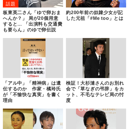
話題
板東英二さん「ゆで卵おま
約200年前の奴隷少女が記
へんか？」 局が20個用意
した元祖「#Me too」とは
すると… 「出演料も交通費
も要らん」のゆで卵伝説
「アル中」「精神病」は遺
検証！大杉漣さんのお別れ
伝するのか 作家・橘玲氏
会で「草なぎの弔辞」をカ
が「不愉快な真実」を書く
ット、不毛なテレビ局の忖
理由
度