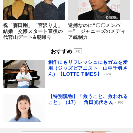
祝「森田剛」「宮沢りえ」
逮捕なのに“〇〇メンバ
結婚 交際スタート直後の
ー” ジャニーズのメディ
代官山デート&朝帰り
ア統制力
おすすめ
創作にもリフレッシュにもガムを愛
用（ジャズピアニスト 山中千尋さ
ん）【LOTTE TIMES】
PR
【特別読物】「救うこと、救われる
こと」（17） 角田光代さん
PR