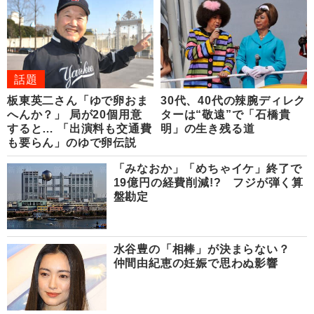
話題
板東英二さん「ゆで卵おま
30代、40代の辣腕ディレク
へんか？」 局が20個用意
ターは“敬遠”で「石橋貴
すると… 「出演料も交通費
明」の生き残る道
も要らん」のゆで卵伝説
「みなおか」「めちゃイケ」終了で
19億円の経費削減!? フジが弾く算
盤勘定
水谷豊の「相棒」が決まらない？
仲間由紀恵の妊娠で思わぬ影響