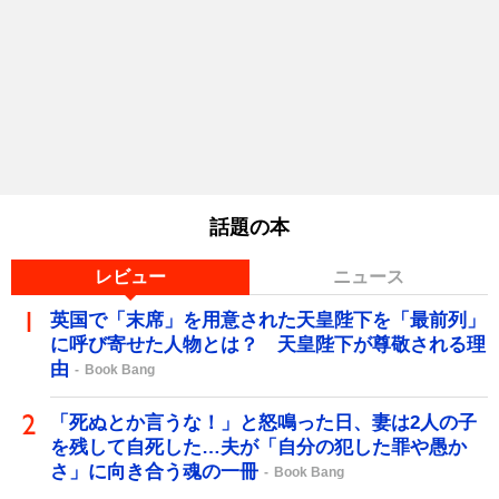
話題の本
レビュー
ニュース
英国で「末席」を用意された天皇陛下を「最前列」
に呼び寄せた人物とは？ 天皇陛下が尊敬される理
由
Book Bang
「死ぬとか言うな！」と怒鳴った日、妻は2人の子
を残して自死した…夫が「自分の犯した罪や愚か
さ」に向き合う魂の一冊
Book Bang