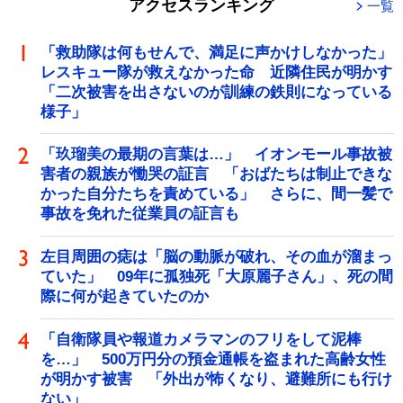
アクセスランキング
一覧
「救助隊は何もせんで、満足に声かけしなかった」
レスキュー隊が救えなかった命 近隣住民が明かす
「二次被害を出さないのが訓練の鉄則になっている
様子」
「玖瑠美の最期の言葉は…」 イオンモール事故被
害者の親族が慟哭の証言 「おばたちは制止できな
かった自分たちを責めている」 さらに、間一髪で
事故を免れた従業員の証言も
左目周囲の痣は「脳の動脈が破れ、その血が溜まっ
ていた」 09年に孤独死「大原麗子さん」、死の間
際に何が起きていたのか
「自衛隊員や報道カメラマンのフリをして泥棒
を…」 500万円分の預金通帳を盗まれた高齢女性
が明かす被害 「外出が怖くなり、避難所にも行け
ない」