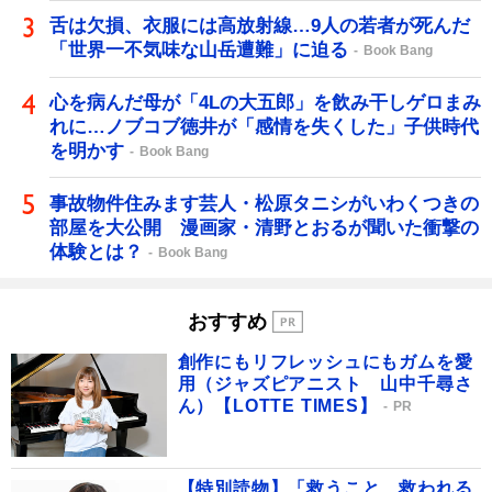
舌は欠損、衣服には高放射線…9人の若者が死んだ
「世界一不気味な山岳遭難」に迫る
Book Bang
心を病んだ母が「4Lの大五郎」を飲み干しゲロまみ
れに…ノブコブ徳井が「感情を失くした」子供時代
を明かす
Book Bang
事故物件住みます芸人・松原タニシがいわくつきの
部屋を大公開 漫画家・清野とおるが聞いた衝撃の
体験とは？
Book Bang
おすすめ
創作にもリフレッシュにもガムを愛
用（ジャズピアニスト 山中千尋さ
ん）【LOTTE TIMES】
PR
【特別読物】「救うこと、救われる