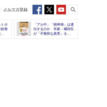
メルマガ登録
るトホ
「アル中」「精神病」は遺
谷経衡
伝するのか 作家・橘玲氏
..
が「不愉快な真実」を...