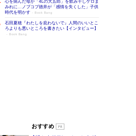
心を病んだ母が「4Lの大五郎」を飲み干しゲロま
みれに…ノブコブ徳井が「感情を失くした」子供
時代を明かす
Book Bang
石田夏穂『わたしを庇わないで』人間のいいとこ
ろよりも悪いところを書きたい【インタビュー】
Book Bang
「叱って伸びるやつは、褒めたらもっと伸
びる」俳優・高嶋政伸が家族に教わっ
た“人を育てるコツ”…芸への考え方を明か
す
Book Bang
「『火垂るの墓』は、大嘘である」原作者が抱き
続けた“自責の念”とは…「自己憐憫は描きたくな
い」監督が徹底的にこだわったこと（後編） #
戦争の記憶
Book Bang
美輪明宏 晩年の回答を集めた『ほほえんで生き
るための人生相談』がランクイン［エンターテイ
メントベストセラー］
Book Bang
「宇宙兄弟」最終46巻がベストセラー1位 宇宙
おすすめ
開発への関心を押し上げた18年の物語に幕 特装
版には「宇宙で描かれたマンガ」も収録