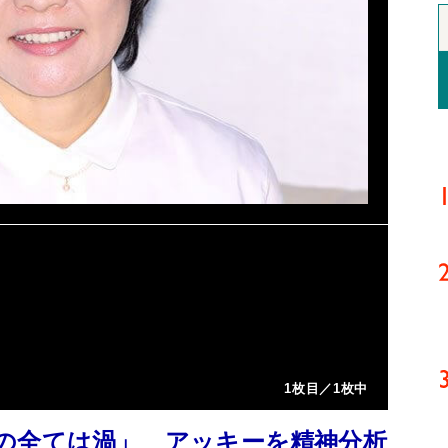
1枚目／1枚中
の全ては渦」 アッキーを精神分析