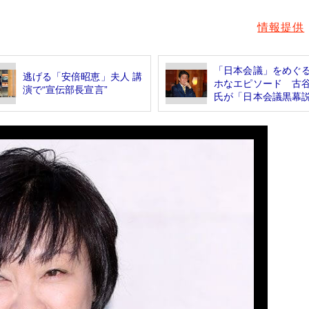
情報提供
「日本会議」をめぐ
逃げる「安倍昭恵」夫人 講
ホなエピソード 古
演で“宣伝部長宣言”
氏が「日本会議黒幕説.