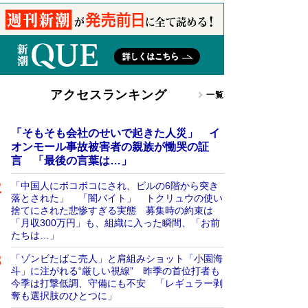
アクセスランキング
一覧
「そもそも会社のせいで起きた人災」 イ
オンモール事故被害者の親族が慟哭の証
言 「最後の言葉は…」
「中国人にボコボコにされ、ビルの6階から突き
落とされた」 「闇バイト」 トクリュウの使い
捨てにされた悲惨すぎる実態 募集時の約束は
「月収300万円」も、組織に入った瞬間、「お前
たちは…」
「ゾンビたばこ売人」と肩組みショット「小園海
斗」に注がれる“厳しい視線” 昨季の首位打者も
今季は打撃低調、守備にも不安 「レギュラー剥
奪も選択肢のひとつに」