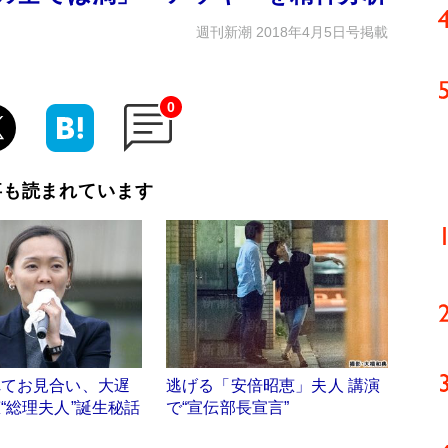
週刊新潮 2018年4月5日号掲載
0
事も読まれています
れてお見合い、大遅
逃げる「安倍昭恵」夫人 講演
“総理夫人”誕生秘話
で“宣伝部長宣言”