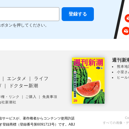
録ボタンを押してください。
週刊新
熊本地
小室さ
ヒール
｜
エンタメ
｜
ライフ
ガ
｜
ドクター新潮
作権・リンク
｜
ご購入
｜
免責事項
会社新潮社
Co
配信サービスが、著作権者からコンテンツ使用許諾
すべての画像・
録商標（登録番号第6091713号）です。ABJ