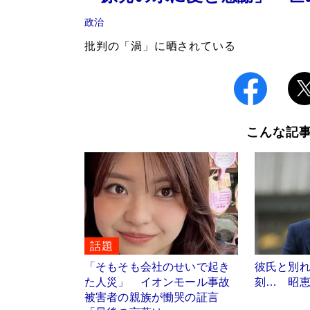
政治
批判の「渦」に晒されている
こんな記
話題
「そもそも会社のせいで起き
彼氏と別
た人災」 イオンモール事故
刻… 昭恵
被害者の親族が慟哭の証言