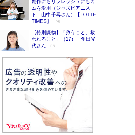
創作にもリフレッシュにもガ
Book Bang
ムを愛用（ジャズピアニス
友近氏、絶賛！ 鎌倉を舞台に、孤独を抱えた
ト 山中千尋さん）【LOTTE
人々が新たな一歩を踏み出す連作短篇集『海のほ
TIMES】
PR
とりのプラネット』試し読み
Book Bang
【特別読物】「救うこと、救
われること」（17） 角田光
代さん
PR