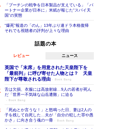
「プーチンの戦争を日本製品が支えている」「パ
ートナー企業が日本に」米紙が報じた“スパイ天
国”の実態
“爆死”報道の「のん」13年ぶり連ドラ本格復帰
それでも視聴者の評判が上々な理由
話題の本
レビュー
ニュース
英国で「末席」を用意された天皇陛下を
「最前列」に呼び寄せた人物とは？ 天皇
陛下が尊敬される理由
Book Bang
舌は欠損、衣服には高放射線…9人の若者が死ん
だ「世界一不気味な山岳遭難」に迫る
Book Bang
「死ぬとか言うな！」と怒鳴った日、妻は2人の
子を残して自死した…夫が「自分の犯した罪や愚
かさ」に向き合う魂の一冊
Book Bang