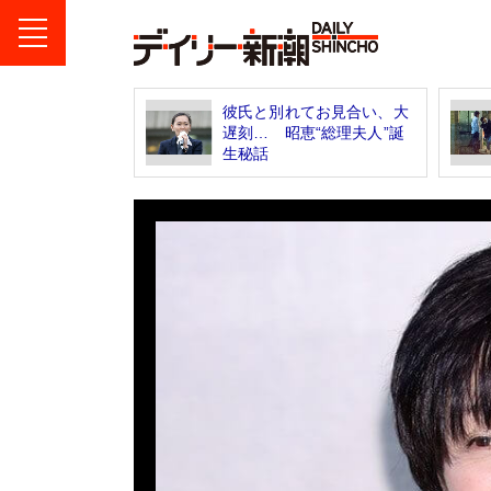
彼氏と別れてお見合い、大
遅刻… 昭恵“総理夫人”誕
生秘話