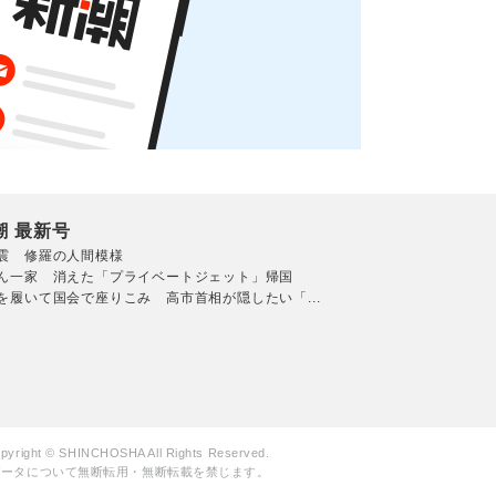
潮 最新号
震 修羅の人間模様
ん一家 消えた「プライベートジェット」帰国
を履いて国会で座りこみ 高市首相が隠したい「...
pyright © SHINCHOSHA All Rights Reserved.
データについて無断転用・無断転載を禁じます。