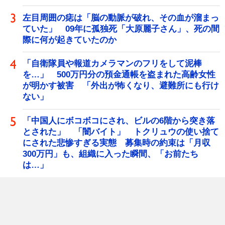
左目周囲の痣は「脳の動脈が破れ、その血が溜まっ
ていた」 09年に孤独死「大原麗子さん」、死の間
際に何が起きていたのか
「自衛隊員や報道カメラマンのフリをして泥棒
を…」 500万円分の預金通帳を盗まれた高齢女性
が明かす被害 「外出が怖くなり、避難所にも行け
ない」
「中国人にボコボコにされ、ビルの6階から突き落
とされた」 「闇バイト」 トクリュウの使い捨て
にされた悲惨すぎる実態 募集時の約束は「月収
300万円」も、組織に入った瞬間、「お前たち
は…」