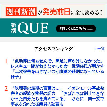
アクセスランキング
一覧
「救助隊は何もせんで、満足に声かけしなかった」
レスキュー隊が救えなかった命 近隣住民が明かす
「二次被害を出さないのが訓練の鉄則になっている
様子」
「玖瑠美の最期の言葉は…」 イオンモール事故被
害者の親族が慟哭の証言 「おばたちは制止できな
かった自分たちを責めている」 さらに、間一髪で
事故を免れた従業員の証言も