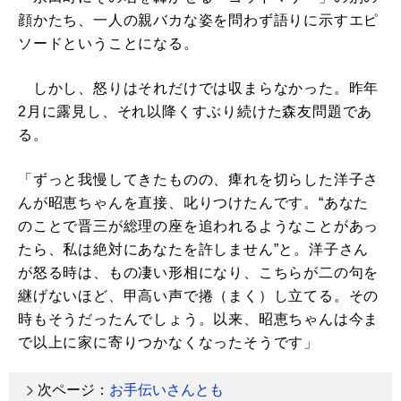
顔かたち、一人の親バカな姿を問わず語りに示すエピ
ソードということになる。
しかし、怒りはそれだけでは収まらなかった。昨年
2月に露見し、それ以降くすぶり続けた森友問題であ
る。
「ずっと我慢してきたものの、痺れを切らした洋子さ
んが昭恵ちゃんを直接、叱りつけたんです。“あなた
のことで晋三が総理の座を追われるようなことがあっ
たら、私は絶対にあなたを許しません”と。洋子さん
が怒る時は、もの凄い形相になり、こちらが二の句を
継げないほど、甲高い声で捲（まく）し立てる。その
時もそうだったんでしょう。以来、昭恵ちゃんは今ま
で以上に家に寄りつかなくなったそうです」
次ページ：
お手伝いさんとも