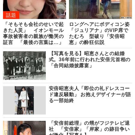
話題
「そもそも会社のせいで起
ロングヘアにボディコン姿
きた人災」 イオンモール
「ジュリアナ」のVIP席で
事故被害者の親族が慟哭の
たむろ 型破り「安倍昭
証言 「最後の言葉は…」
恵」の酔狂伝説
【写真を見る】昭恵さんとの結婚
式。36年前に行われた安倍元首相の
「合同結婚披露宴」
安倍昭恵夫人「即位の礼ドレスコー
ド違反騒動」 お抱えデザイナーが語
る一部始終
「安倍前総理」の甥がフジテレビ退
社 「安倍家」「岸家」の跡目争い