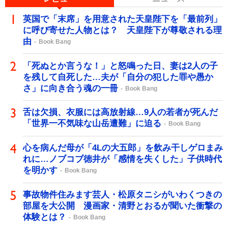
英国で「末席」を用意された天皇陛下を「最前列」
に呼び寄せた人物とは？ 天皇陛下が尊敬される理
由
Book Bang
「死ぬとか言うな！」と怒鳴った日、妻は2人の子
を残して自死した…夫が「自分の犯した罪や愚か
さ」に向き合う魂の一冊
Book Bang
舌は欠損、衣服には高放射線…9人の若者が死んだ
「世界一不気味な山岳遭難」に迫る
Book Bang
心を病んだ母が「4Lの大五郎」を飲み干しゲロまみ
れに…ノブコブ徳井が「感情を失くした」子供時代
を明かす
Book Bang
事故物件住みます芸人・松原タニシがいわくつきの
部屋を大公開 漫画家・清野とおるが聞いた衝撃の
体験とは？
Book Bang