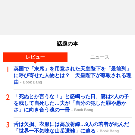
話題の本
レビュー
ニュース
英国で「末席」を用意された天皇陛下を「最前列」
に呼び寄せた人物とは？ 天皇陛下が尊敬される理
由
Book Bang
「死ぬとか言うな！」と怒鳴った日、妻は2人の子
を残して自死した…夫が「自分の犯した罪や愚か
さ」に向き合う魂の一冊
Book Bang
舌は欠損、衣服には高放射線…9人の若者が死んだ
「世界一不気味な山岳遭難」に迫る
Book Bang