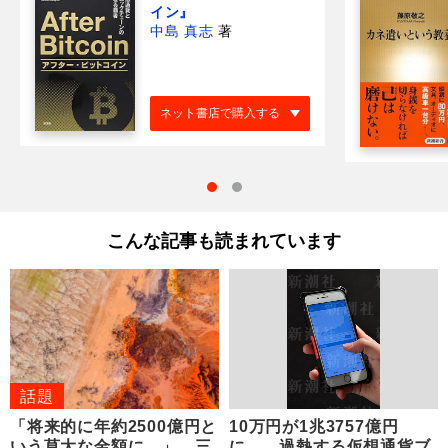
イン』
中島 真志
著
ネット書店で購入する
こんな記事も読まれています
話題
「将来的に年約2500億円と
10万円が1兆3757億円
いう莫大な金額に…」 三
に… 過熱する仮想通貨ブ