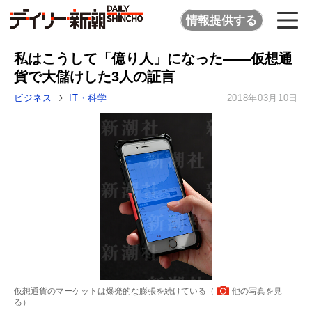
情報提供する
私はこうして「億り人」になった――仮想通
貨で大儲けした3人の証言
ビジネス
IT・科学
2018年03月10日
仮想通貨のマーケットは爆発的な膨張を続けている（
他の写真を見
る
）