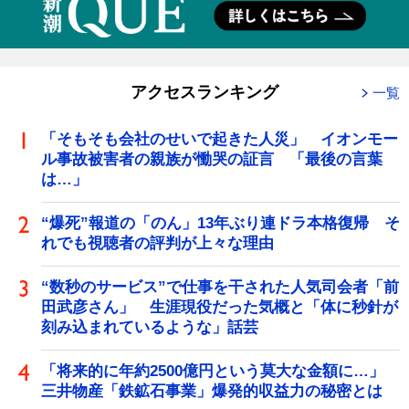
アクセスランキング
一覧
「そもそも会社のせいで起きた人災」 イオンモー
ル事故被害者の親族が慟哭の証言 「最後の言葉
は…」
“爆死”報道の「のん」13年ぶり連ドラ本格復帰 そ
れでも視聴者の評判が上々な理由
“数秒のサービス”で仕事を干された人気司会者「前
田武彦さん」 生涯現役だった気概と「体に秒針が
刻み込まれているような」話芸
「将来的に年約2500億円という莫大な金額に…」
三井物産「鉄鉱石事業」爆発的収益力の秘密とは