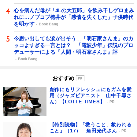
心を病んだ母が「4Lの大五郎」を飲み干しゲロまみ
れに…ノブコブ徳井が「感情を失くした」子供時代
を明かす
Book Bang
今思い出しても涙が出そう…「明石家さんま」のカ
ッコよすぎる一言とは？ 「電波少年」伝説のプロ
デューサーによる『人間・明石家さんま』評
Book Bang
おすすめ
創作にもリフレッシュにもガムを愛
用（ジャズピアニスト 山中千尋さ
ん）【LOTTE TIMES】
PR
【特別読物】「救うこと、救われる
こと」（17） 角田光代さん
PR