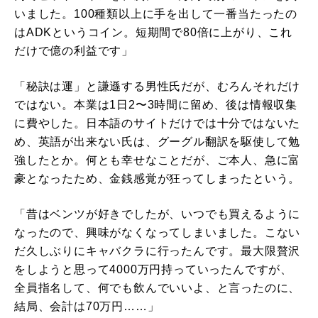
いました。100種類以上に手を出して一番当たったの
はADKというコイン。短期間で80倍に上がり、これ
だけで億の利益です」
「秘訣は運」と謙遜する男性氏だが、むろんそれだけ
ではない。本業は1日2〜3時間に留め、後は情報収集
に費やした。日本語のサイトだけでは十分ではないた
め、英語が出来ない氏は、グーグル翻訳を駆使して勉
強したとか。何とも幸せなことだが、ご本人、急に富
豪となったため、金銭感覚が狂ってしまったという。
「昔はベンツが好きでしたが、いつでも買えるように
なったので、興味がなくなってしまいました。こない
だ久しぶりにキャバクラに行ったんです。最大限贅沢
をしようと思って4000万円持っていったんですが、
全員指名して、何でも飲んでいいよ、と言ったのに、
結局、会計は70万円……」