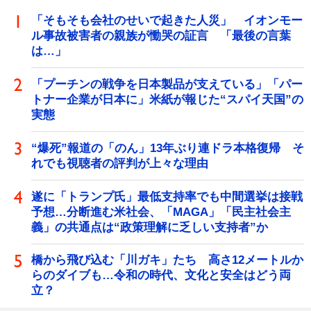
「そもそも会社のせいで起きた人災」 イオンモー
ル事故被害者の親族が慟哭の証言 「最後の言葉
は…」
「プーチンの戦争を日本製品が支えている」「パー
トナー企業が日本に」米紙が報じた“スパイ天国”の
実態
“爆死”報道の「のん」13年ぶり連ドラ本格復帰 そ
れでも視聴者の評判が上々な理由
遂に「トランプ氏」最低支持率でも中間選挙は接戦
予想…分断進む米社会、「MAGA」「民主社会主
義」の共通点は“政策理解に乏しい支持者”か
橋から飛び込む「川ガキ」たち 高さ12メートルか
らのダイブも…令和の時代、文化と安全はどう両
立？