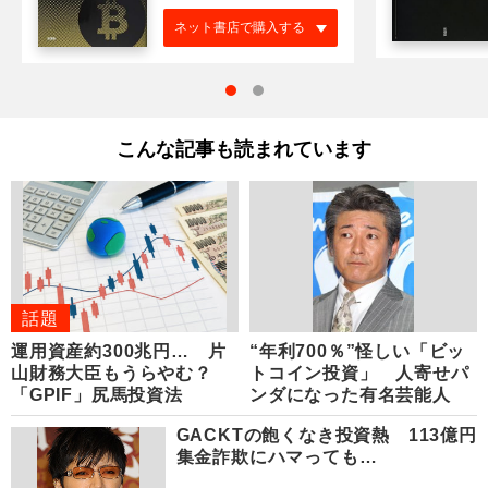
ネット書店で購入する
こんな記事も読まれています
話題
運用資産約300兆円… 片
“年利700％”怪しい「ビッ
山財務大臣もうらやむ？
トコイン投資」 人寄せパ
「GPIF」尻馬投資法
ンダになった有名芸能人
GACKTの飽くなき投資熱 113億円
集金詐欺にハマっても…