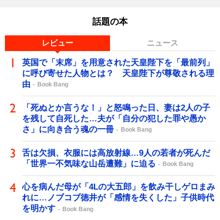
話題の本
レビュー
ニュース
英国で「末席」を用意された天皇陛下を「最前列」
に呼び寄せた人物とは？ 天皇陛下が尊敬される理
由
Book Bang
「死ぬとか言うな！」と怒鳴った日、妻は2人の子
を残して自死した…夫が「自分の犯した罪や愚か
さ」に向き合う魂の一冊
Book Bang
舌は欠損、衣服には高放射線…9人の若者が死んだ
「世界一不気味な山岳遭難」に迫る
Book Bang
心を病んだ母が「4Lの大五郎」を飲み干しゲロまみ
れに…ノブコブ徳井が「感情を失くした」子供時代
を明かす
Book Bang