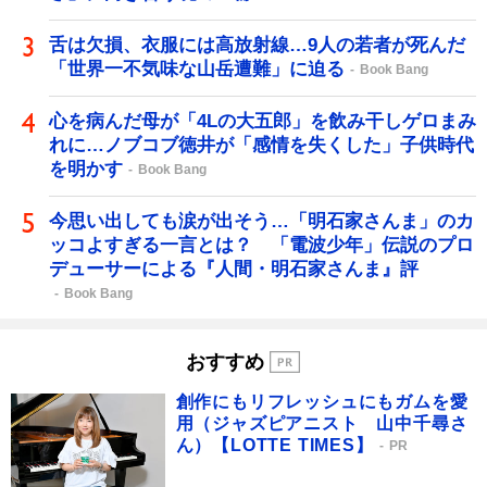
舌は欠損、衣服には高放射線…9人の若者が死んだ
「世界一不気味な山岳遭難」に迫る
Book Bang
心を病んだ母が「4Lの大五郎」を飲み干しゲロまみ
れに…ノブコブ徳井が「感情を失くした」子供時代
を明かす
Book Bang
今思い出しても涙が出そう…「明石家さんま」のカ
ッコよすぎる一言とは？ 「電波少年」伝説のプロ
デューサーによる『人間・明石家さんま』評
Book Bang
おすすめ
創作にもリフレッシュにもガムを愛
用（ジャズピアニスト 山中千尋さ
ん）【LOTTE TIMES】
PR