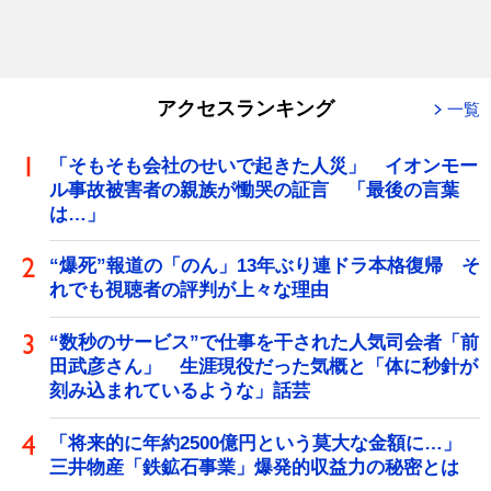
アクセスランキング
一覧
「そもそも会社のせいで起きた人災」 イオンモー
ル事故被害者の親族が慟哭の証言 「最後の言葉
は…」
“爆死”報道の「のん」13年ぶり連ドラ本格復帰 そ
れでも視聴者の評判が上々な理由
“数秒のサービス”で仕事を干された人気司会者「前
田武彦さん」 生涯現役だった気概と「体に秒針が
刻み込まれているような」話芸
「将来的に年約2500億円という莫大な金額に…」
三井物産「鉄鉱石事業」爆発的収益力の秘密とは