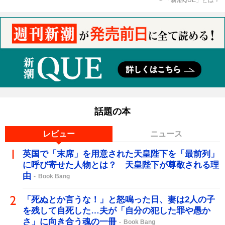
話題の本
レビュー
ニュース
英国で「末席」を用意された天皇陛下を「最前列」
に呼び寄せた人物とは？ 天皇陛下が尊敬される理
由
Book Bang
「死ぬとか言うな！」と怒鳴った日、妻は2人の子
を残して自死した…夫が「自分の犯した罪や愚か
さ」に向き合う魂の一冊
Book Bang