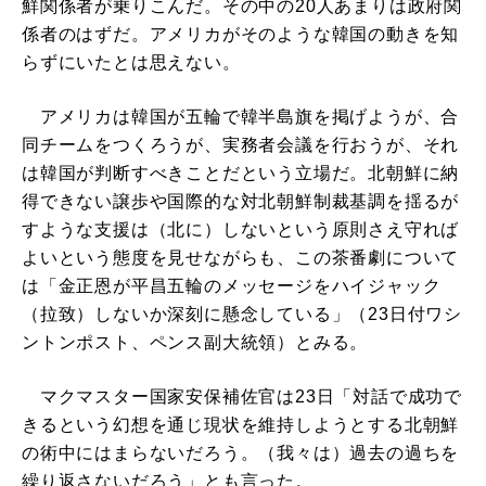
鮮関係者が乗りこんだ。その中の20人あまりは政府関
係者のはずだ。アメリカがそのような韓国の動きを知
らずにいたとは思えない。
アメリカは韓国が五輪で韓半島旗を掲げようが、合
同チームをつくろうが、実務者会議を行おうが、それ
は韓国が判断すべきことだという立場だ。北朝鮮に納
得できない譲歩や国際的な対北朝鮮制裁基調を揺るが
すような支援は（北に）しないという原則さえ守れば
よいという態度を見せながらも、この茶番劇について
は「金正恩が平昌五輪のメッセージをハイジャック
（拉致）しないか深刻に懸念している」（23日付ワシ
ントンポスト、ペンス副大統領）とみる。
マクマスター国家安保補佐官は23日「対話で成功で
きるという幻想を通じ現状を維持しようとする北朝鮮
の術中にはまらないだろう。（我々は）過去の過ちを
繰り返さないだろう」とも言った。