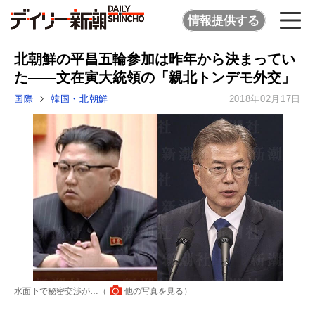
情報提供する
北朝鮮の平昌五輪参加は昨年から決まってい
た――文在寅大統領の「親北トンデモ外交」
国際
韓国・北朝鮮
2018年02月17日
水面下で秘密交渉が…（
他の写真を見る
）