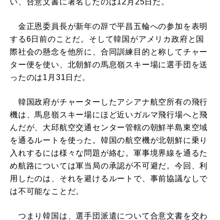
い、合意文書に署名したのは12月25日だ。
金正恩委員長が新年の辞で平昌五輪への参加を表明
する6日前のことだ。そして韓国がアメリカ政府と国
際社会の懸念を他所に、合同訓練目的と称してチャー
ター便を使い、北朝鮮の馬息嶺スキー場に選手団を送
ったのは1月31日だ。
韓国政府がチャーターしたアシアナ航空所有の飛行
機は、馬息嶺スキー場にほど近いガルマ飛行場へと飛
んだが、大邱航空交通センター管轄の朝鮮半島東空域
を通るルートを使った。韓国の航空機が北朝鮮に乗り
入れするには様々な問題が絡む。軍事境界線を通るた
め航路については軍当局の承認が不可避だ。今回、利
用したのは、それを避けるルートで、事前協議なしで
は不可能なことだ。
つまり韓国は、選手団派遣について合意文書を交わ