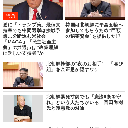
話題
遂に「トランプ氏」最低支
韓国は北朝鮮に平昌五輪へ
持率でも中間選挙は接戦予
参加してもらうため“巨額
想…分断進む米社会、
の秘密資金”を提供した!?
「MAGA」「民主社会主
義」の共通点は“政策理解
に乏しい支持者”か
北朝鮮幹部の“夜のお相手” 「喜び
組」を金正恩が隠すワケ
北朝鮮暴発寸前でも「憲法9条を守
れ」という人たちがいる 百田尚樹
氏と護憲派の対論