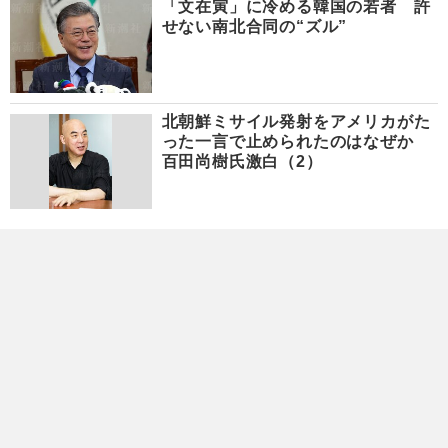
「文在寅」に冷める韓国の若者 許
せない南北合同の“ズル”
北朝鮮ミサイル発射をアメリカがた
った一言で止められたのはなぜか
百田尚樹氏激白（2）