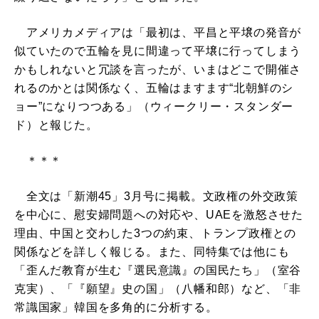
アメリカメディアは「最初は、平昌と平壌の発音が
似ていたので五輪を見に間違って平壌に行ってしまう
かもしれないと冗談を言ったが、いまはどこで開催さ
れるのかとは関係なく、五輪はますます“北朝鮮のシ
ョー”になりつつある」（ウィークリー・スタンダー
ド）と報じた。
＊＊＊
全文は「新潮45」3月号に掲載。文政権の外交政策
を中心に、慰安婦問題への対応や、UAEを激怒させた
理由、中国と交わした3つの約束、トランプ政権との
関係などを詳しく報じる。また、同特集では他にも
「歪んだ教育が生む『選民意識』の国民たち」（室谷
克実）、「『願望』史の国」（八幡和郎）など、「非
常識国家」韓国を多角的に分析する。