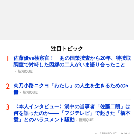
注目トピック
佐藤優vs検察官！ あの国策捜査から20年、特捜取
調室で対峙した因縁の二人がいま語り合ったこと
新潮QUE
肉乃小路ニクヨ「わたし」の人生を生きるための5
冊
新潮QUE
〈本人インタビュー〉渦中の当事者「佐藤二朗」は
何を語ったのか――「フジテレビ」で起きた「橋本
愛」とのハラスメント騒動
新潮QUE
「新潮QUE」とは？