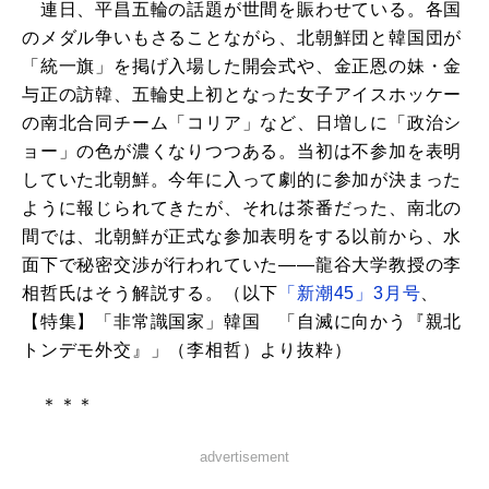
連日、平昌五輪の話題が世間を賑わせている。各国
のメダル争いもさることながら、北朝鮮団と韓国団が
「統一旗」を掲げ入場した開会式や、金正恩の妹・金
与正の訪韓、五輪史上初となった女子アイスホッケー
の南北合同チーム「コリア」など、日増しに「政治シ
ョー」の色が濃くなりつつある。当初は不参加を表明
していた北朝鮮。今年に入って劇的に参加が決まった
ように報じられてきたが、それは茶番だった、南北の
間では、北朝鮮が正式な参加表明をする以前から、水
面下で秘密交渉が行われていた――龍谷大学教授の李
相哲氏はそう解説する。（以下
「新潮45」3月号
、
【特集】「非常識国家」韓国 「自滅に向かう『親北
トンデモ外交』」（李相哲）より抜粋）
＊＊＊
advertisement