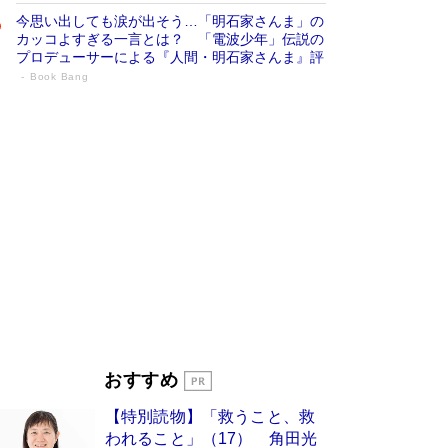
今思い出しても涙が出そう…「明石家さんま」の
カッコよすぎる一言とは？ 「電波少年」伝説の
プロデューサーによる『人間・明石家さんま』評
Book Bang
「宇宙兄弟」最終46巻がベストセラー1
位 宇宙開発への関心を押し上げた18年の
物語に幕 特装版には「宇宙で描かれたマ
ンガ」も収録
Book Bang
美輪明宏 晩年の回答を集めた『ほほえんで生き
るための人生相談』がランクイン［エンターテイ
メントベストセラー］
Book Bang
「『火垂るの墓』は、大嘘である」原作者が抱き
続けた“自責の念”とは…「自己憐憫は描きたくな
い」監督が徹底的にこだわったこと（後編） #
戦争の記憶
Book Bang
入社10年目にして最下位の営業がトップに大逆
おすすめ
転 上司の“意外な一言”から生まれた「雑談のテ
クニック」とは
Book Bang
【特別読物】「救うこと、救
皇室はなぜ世界から尊敬されているのか？ 「天
われること」（17） 角田光