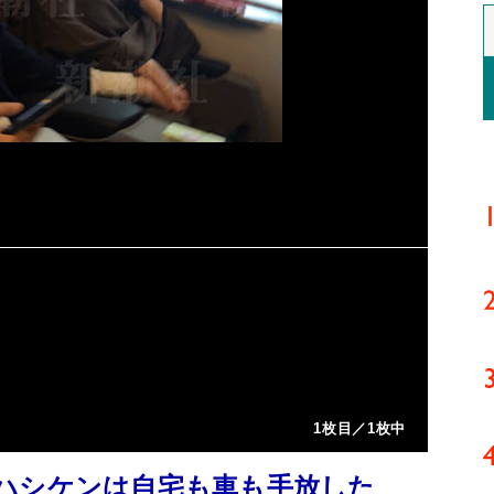
1枚目／1枚中
ハシケンは自宅も車も手放した