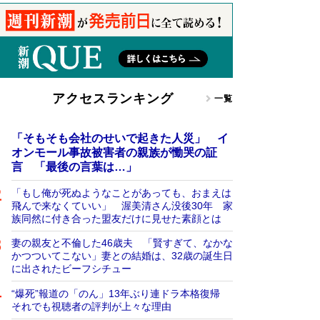
アクセスランキング
一覧
「そもそも会社のせいで起きた人災」 イ
オンモール事故被害者の親族が慟哭の証
言 「最後の言葉は…」
「もし俺が死ぬようなことがあっても、おまえは
飛んで来なくていい」 渥美清さん没後30年 家
族同然に付き合った盟友だけに見せた素顔とは
妻の親友と不倫した46歳夫 「賢すぎて、なかな
かつついてこない」妻との結婚は、32歳の誕生日
に出されたビーフシチュー
“爆死”報道の「のん」13年ぶり連ドラ本格復帰
それでも視聴者の評判が上々な理由