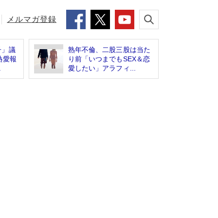
メルマガ登録
子」議
熟年不倫、二股三股は当た
熱愛報
り前「いつまでもSEX＆恋
.
愛したい」アラフィ...