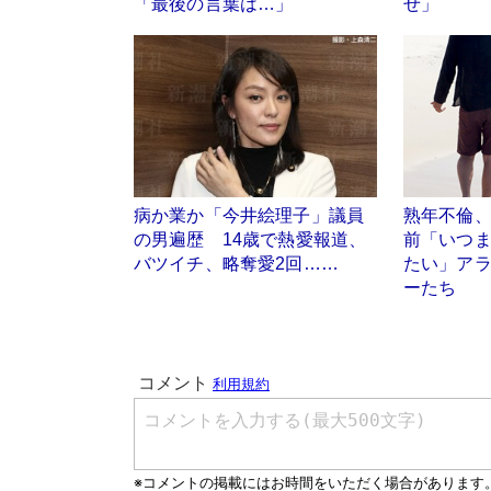
「最後の言葉は…」
せ」
病か業か「今井絵理子」議員
熟年不倫
の男遍歴 14歳で熱愛報道、
前「いつま
バツイチ、略奪愛2回……
たい」ア
ーたち