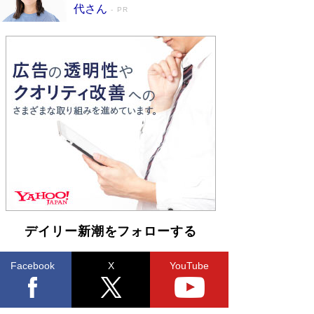
皇陛下はお元気でおられるか」がサウジ国王の第
代さん
PR
一声になる理由
Book Bang
デイリー新潮をフォローする
Facebook
X
YouTube