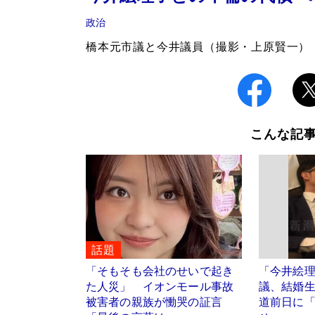
政治
橋本元市議と今井議員（撮影・上原賢一）
こんな記
話題
「そもそも会社のせいで起き
「今井絵
た人災」 イオンモール事故
議、結婚
被害者の親族が慟哭の証言
道前日に