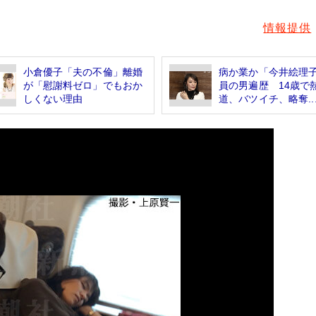
情報提供
小倉優子「夫の不倫」離婚
病か業か「今井絵理
が「慰謝料ゼロ」でもおか
員の男遍歴 14歳で
しくない理由
道、バツイチ、略奪..