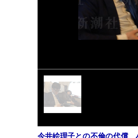
今井絵理子との不倫の代償 