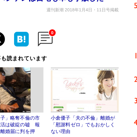
週刊新潮 2018年1月4日・11日号掲載
0
事も読まれています
理子」略奪不倫の市
小倉優子「夫の不倫」離婚が
生活は破綻の嘘 報
「慰謝料ゼロ」でもおかしく
「離婚届に判を押
ない理由