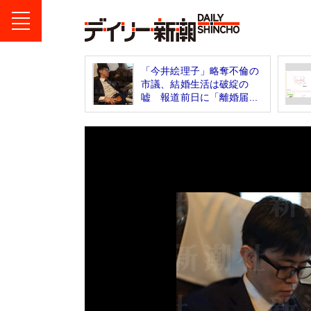
「今井絵理子」略奪不倫の
市議、結婚生活は破綻の
嘘 報道前日に「離婚届...