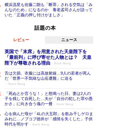
横浜流星も佐藤二朗も「断罪」される空気は「み
んなのため」になるのか 養老孟司さんが語って
いた「正義の押し付けがましさ」
話題の本
レビュー
ニュース
英国で「末席」を用意された天皇陛下を
「最前列」に呼び寄せた人物とは？ 天皇
陛下が尊敬される理由
Book Bang
舌は欠損、衣服には高放射線…9人の若者が死ん
だ「世界一不気味な山岳遭難」に迫る
Book Bang
「死ぬとか言うな！」と怒鳴った日、妻は2人の
子を残して自死した…夫が「自分の犯した罪や愚
かさ」に向き合う魂の一冊
Book Bang
心を病んだ母が「4Lの大五郎」を飲み干しゲロま
みれに…ノブコブ徳井が「感情を失くした」子供
時代を明かす
Book Bang