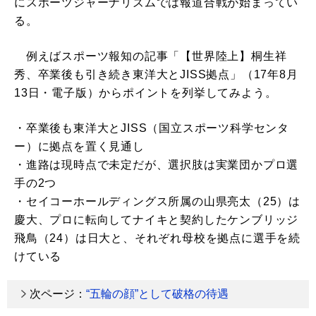
にスポーツジャーナリズムでは報道合戦が始まってい
る。
例えばスポーツ報知の記事「【世界陸上】桐生祥
秀、卒業後も引き続き東洋大とJISS拠点」（17年8月
13日・電子版）からポイントを列挙してみよう。
・卒業後も東洋大とJISS（国立スポーツ科学センタ
ー）に拠点を置く見通し
・進路は現時点で未定だが、選択肢は実業団かプロ選
手の2つ
・セイコーホールディングス所属の山県亮太（25）は
慶大、プロに転向してナイキと契約したケンブリッジ
飛鳥（24）は日大と、それぞれ母校を拠点に選手を続
けている
次ページ：
“五輪の顔”として破格の待遇