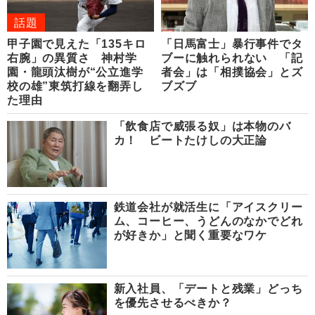
話題
甲子園で見えた「135キロ
「日馬富士」暴行事件でタ
右腕」の異質さ 神村学
ブーに触れられない 「記
園・龍頭汰樹が“公立進学
者会」は「相撲協会」とズ
校の雄”東筑打線を翻弄し
ブズブ
た理由
「飲食店で威張る奴」は本物のバ
カ！ ビートたけしの大正論
鉄道会社が就活生に「アイスクリー
ム、コーヒー、うどんのなかでどれ
が好きか」と聞く重要なワケ
新入社員、「デートと残業」どっち
を優先させるべきか？