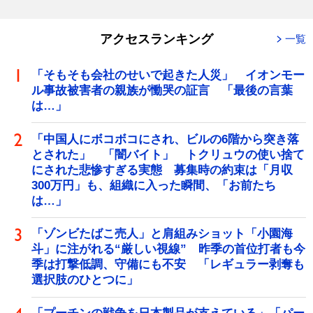
アクセスランキング
一覧
「そもそも会社のせいで起きた人災」 イオンモー
ル事故被害者の親族が慟哭の証言 「最後の言葉
は…」
「中国人にボコボコにされ、ビルの6階から突き落
とされた」 「闇バイト」 トクリュウの使い捨て
にされた悲惨すぎる実態 募集時の約束は「月収
300万円」も、組織に入った瞬間、「お前たち
は…」
「ゾンビたばこ売人」と肩組みショット「小園海
斗」に注がれる“厳しい視線” 昨季の首位打者も今
季は打撃低調、守備にも不安 「レギュラー剥奪も
選択肢のひとつに」