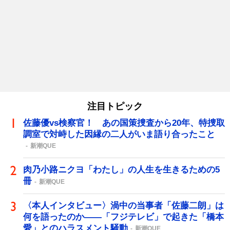
注目トピック
佐藤優vs検察官！ あの国策捜査から20年、特捜取
調室で対峙した因縁の二人がいま語り合ったこと
新潮QUE
肉乃小路ニクヨ「わたし」の人生を生きるための5
冊
新潮QUE
〈本人インタビュー〉渦中の当事者「佐藤二朗」は
何を語ったのか――「フジテレビ」で起きた「橋本
愛」とのハラスメント騒動
新潮QUE