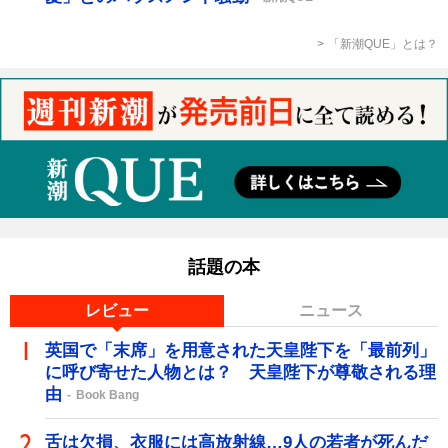
「新潮QUE」とは？
話題の本
レビュー
ニュース
英国で「末席」を用意された天皇陛下を「最前列」
に呼び寄せた人物とは？ 天皇陛下が尊敬される理
由
Book Bang
舌は欠損、衣服には高放射線…9人の若者が死んだ