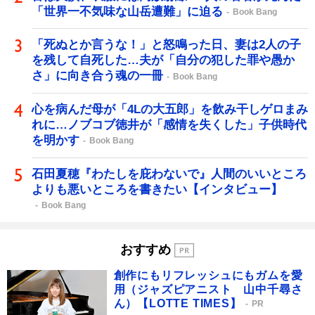
「世界一不気味な山岳遭難」に迫る
Book Bang
「死ぬとか言うな！」と怒鳴った日、妻は2人の子
を残して自死した…夫が「自分の犯した罪や愚か
さ」に向き合う魂の一冊
Book Bang
心を病んだ母が「4Lの大五郎」を飲み干しゲロまみ
れに…ノブコブ徳井が「感情を失くした」子供時代
を明かす
Book Bang
石田夏穂『わたしを庇わないで』人間のいいところ
よりも悪いところを書きたい【インタビュー】
Book Bang
おすすめ
創作にもリフレッシュにもガムを愛
用（ジャズピアニスト 山中千尋さ
ん）【LOTTE TIMES】
PR