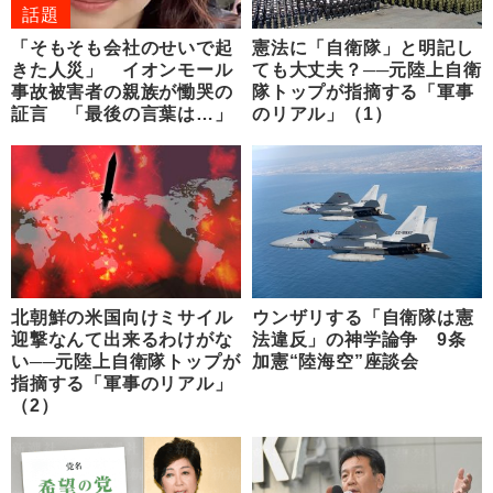
話題
「そもそも会社のせいで起
憲法に「自衛隊」と明記し
きた人災」 イオンモール
ても大丈夫？──元陸上自衛
事故被害者の親族が慟哭の
隊トップが指摘する「軍事
証言 「最後の言葉は…」
のリアル」（1）
北朝鮮の米国向けミサイル
ウンザリする「自衛隊は憲
迎撃なんて出来るわけがな
法違反」の神学論争 9条
い──元陸上自衛隊トップが
加憲“陸海空”座談会
指摘する「軍事のリアル」
（2）