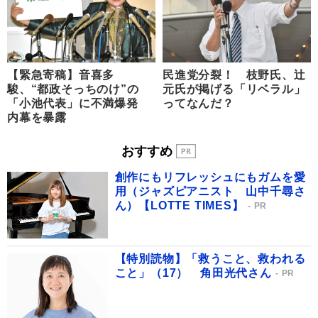
【緊急寄稿】音喜多
民進党分裂！ 枝野氏、辻
駿、“都政そっちのけ”の
元氏が掲げる「リベラル」
「小池代表」に不満爆発
ってなんだ？
内幕を暴露
おすすめ
創作にもリフレッシュにもガムを愛
用（ジャズピアニスト 山中千尋さ
ん）【LOTTE TIMES】
PR
【特別読物】「救うこと、救われる
こと」（17） 角田光代さん
PR